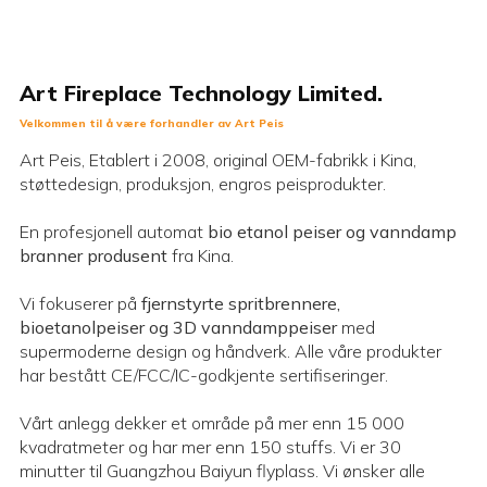
ABOUT US
Art Fireplace Technology Limited.
Velkommen til å være forhandler av Art Peis
Art Peis, Etablert i 2008, original OEM-fabrikk i Kina,
støttedesign, produksjon, engros peisprodukter.
En profesjonell automat
bio etanol peiser og vanndamp
branner produsent
fra Kina.
Vi fokuserer på
fjernstyrte spritbrennere,
bioetanolpeiser og 3D vanndamppeiser
med
supermoderne design og håndverk. Alle våre produkter
har bestått CE/FCC/IC-godkjente sertifiseringer.
Vårt anlegg dekker et område på mer enn 15 000
kvadratmeter og har mer enn 150 stuffs. Vi er 30
minutter til Guangzhou Baiyun flyplass. Vi ønsker alle