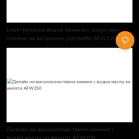
Електрическа водна камина с изкуствен
пламък за вътрешна употреба AFW120
Дизайн на висококачествена камина с
водна мъгла за вилата AFW250