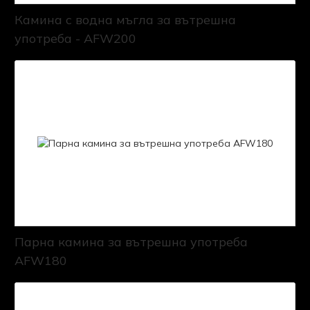
Камина с водна мъгла за вътрешна
употреба - AFW200
Парна камина за вътрешна употреба
AFW180