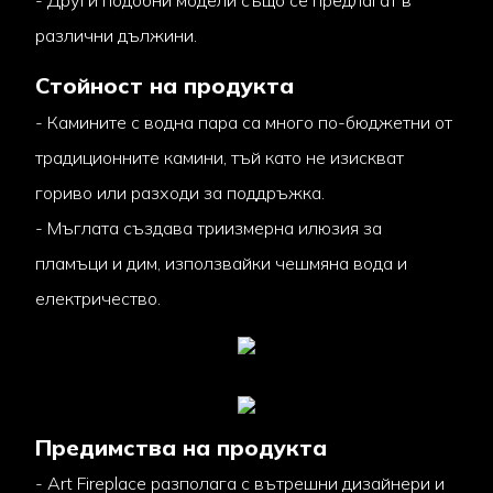
- Други подобни модели също се предлагат в
различни дължини.
Стойност на продукта
- Камините с водна пара са много по-бюджетни от
традиционните камини, тъй като не изискват
гориво или разходи за поддръжка.
- Мъглата създава триизмерна илюзия за
пламъци и дим, използвайки чешмяна вода и
електричество.
Предимства на продукта
- Art Fireplace разполага с вътрешни дизайнери и