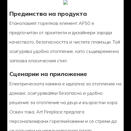
Предимства на продукта
Етаноловият горелков елемент AF50 е
предпочитан от архитекти и дизайнери заради
качеството, безопасността и чистите пламъци. Той
осигурява удобно отопление, като същевременно
запазва класическия стил.
Сценарии на приложение
Електрическата камина е идеална за отопление на
домове, осигурявайки безопасно и удобно
решение за отопление на деца и възрастни хора.
Освен това, Art Fireplace предлага
персонализирани горелки/камини и се стреми да
се разшири на международния пазар.