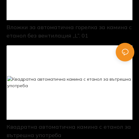
Вложки за автоматична горелка за камина с
етанол без вентилация „L“. 01
Квадратна автоматична камина с етанол за
вътрешна употреба