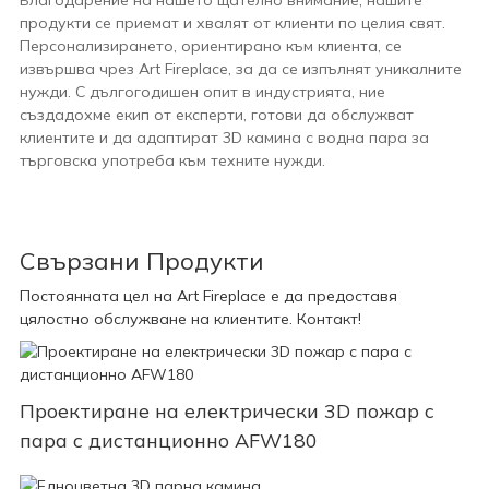
Благодарение на нашето щателно внимание, нашите
продукти се приемат и хвалят от клиенти по целия свят.
Персонализирането, ориентирано към клиента, се
извършва чрез Art Fireplace, за да се изпълнят уникалните
нужди. С дългогодишен опит в индустрията, ние
създадохме екип от експерти, готови да обслужват
клиентите и да адаптират 3D камина с водна пара за
търговска употреба към техните нужди.
Свързани Продукти
Постоянната цел на Art Fireplace е да предоставя
цялостно обслужване на клиентите. Контакт!
Проектиране на електрически 3D пожар с
пара с дистанционно AFW180