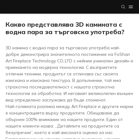
Какво представлява 3D камината с
водна пара за търговска употреба?
3D камина с водна пара за търговска употреба най-
добре демонстрира значителното постижение на FoShan
Art Fireplace Technology CO,.LTD с нейния уникален дизайн и
приемането на модерна технология. С възприетите
отлични техники, продуктът се отличава със своята
изискана и изискана текстура. В допълнение, той има
страхотна последователност с нашата страхотна
технология за обработка. И неговият великолепен външен
вид определено заслужава да бъде споменат.
Най-голямата разлика между Art Fireplace и другите марки
е концентрацията върху продуктите. Обещаваме да
обърнем 100% внимание на нашите продукти. Един от
нашите клиенти казва: „Детайлите на продуктите са
безупречни“, което е най-високата оценка за нас.