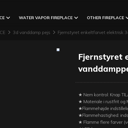
CE
WATER VAPOR FIREPLACE
OTHER FIREPLACE
ACE
3d vanddamp pejs
Fjernstyret enkeltfarvet elektri
Fjernstyret 
vanddampp
★ Nem kontrol: Knap TIL/
★ Materiale i rustfrit og
★Flammehøjde indstilleli
★Flammehastighed: indsti
★ Flamme flere farver (va