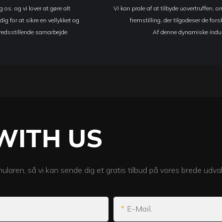
 os. og vi lover at gøre alt
Vi kan prale af at tilbyde uovertruffen, 
ig for at sikre en vellykket og
fremstilling, der tilgodeser de fors
lfredsstillende samarbejde
Af denne dynamiske indus
WITH US
mularen, så vi kan sende dig et gratis tilbud på vores brede udva
E-Mail.