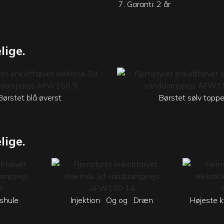
7. Garanti: 2 år
lige.
Børstet blå øverst
Børstet sølv topp
lige.
gshule
Injektion
Og og
Dræn
Højeste k