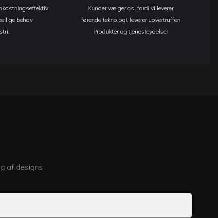
omkostningseffektiv
Kunder vælger os, fordi vi leverer
kellige behov
førende teknologi, leverer uovertruffen
tri.
Produkter og tjenesteydelser
lg af designs