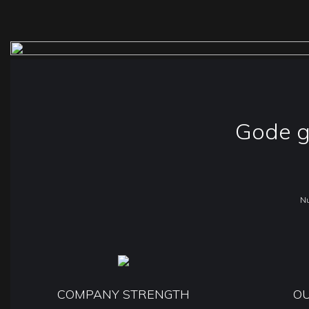
Gode ​​
Nu
COMPANY STRENGTH
O