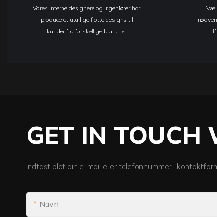
Vores interne designere og ingeniører har
Vælg
produceret utallige flotte designs til
nødvend
kunder fra forskellige brancher
ti
GET IN TOUCH 
Indtast blot din e-mail eller telefonnummer i kontaktfor
Navn