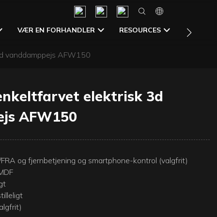
CONTAC
VÆR EN FORHANDLER
RESOURCES
sk 3d vanddamppejs AFW150
enkeltfarvet elektrisk 3d
ejs AFW150
FRA og fjernbetjening og smartphone-kontrol (valgfrit)
 MDF
gt
lleligt
lgfrit)