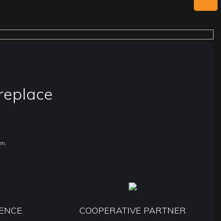
ireplace
en.
IENCE
COOPERATIVE PARTNER