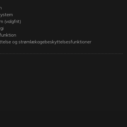
n
system
m (valgfrit)
gi
funktion
else og strømlækagebeskyttelsesfunktioner