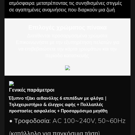
ατμόσφαιρα, μετατρέποντας τις συνηθισμένες στιγμές
σε αγαπημένες αναμνήσεις που διαρκούν μια ζωή.
Επιλογές χρώματος πίνακα
Διατίθενται προσαρμοσμένα χρώματα.
Επικοινωνήστε με την εξυπηρέτηση πελατών για
να επιβεβαιώσετε την κάρτα χρωμάτων και την
περίοδο κατασκευής.
Γενικές παράμετροι
Έξυπνο τζάκι αιθανόλης 6 επιπέδων με φλόγα |
Τηλεχειριστήριο & έλεγχος αφής + Πολλαπλές
προστασίες ασφαλείας + Προσαρμόσιμα μεγέθη
• Τροφοδοσία: AC 100~240V, 50~60Hz
(κατάλληλο για παγκόσμια τάση)