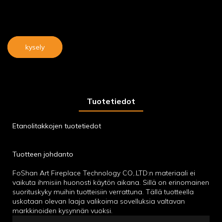
kysely
Tuotetiedot
Etanolitakkojen tuotetiedot
Tuotteen johdanto
FoShan Art Fireplace Technology CO,.LTD:n materiaali ei
vaikuta ihmisiin huonosti käytön aikana. Sillä on erinomainen
suorituskyky muihin tuotteisiin verrattuna. Tällä tuotteella
uskotaan olevan laaja valikoima sovelluksia valtavan
markkinoiden kysynnän vuoksi.