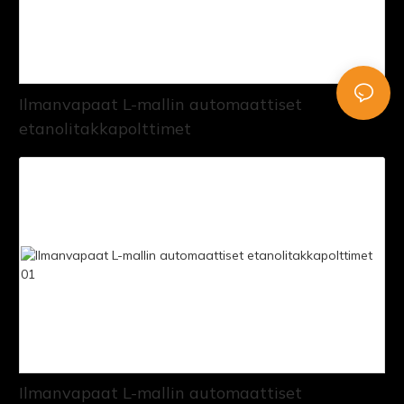
Ilmanvapaat L-mallin automaattiset
etanolitakkapolttimet
Ilmanvapaat L-mallin automaattiset