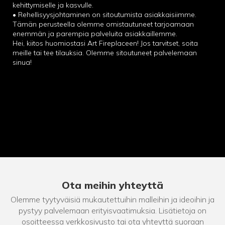
kehittymiselle ja kasvulle.
• Rehellisyysjohtaminen on sitoutumista asiakkaisiimme.
Tämän perusteella olemme omistautuneet tarjoamaan
enemmän ja parempia palveluita asiakkaillemme.
Hei, kiitos huomiostasi Art Fireplaceen! Jos tarvitset, soita
meille tai tee tilauksia. Olemme sitoutuneet palvelemaan
sinua!
Ota meihin yhteyttä
Olemme tyytyväisiä mukautettuihin malleihin ja ideoihin ja
pystyy palvelemaan erityisvaatimuksia. Lisätietoja on
osoitteessa verkkosivusto tai ota yhteyttä suoraan