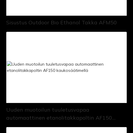
Sisustus Outdoor Bio Ethanol Takka AFM50
Uuden muotoilun tuuletusvapaa
automaattinen etanolitakkapoltin AF150
kaukosäätimellä