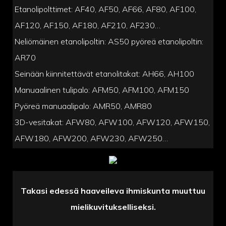
Etanolipolttimet: AF40, AF50, AF66, AF80, AF100,
AF120, AF150, AF180, AF210, AF230…
Neliömäinen etanolipoltin: AS50 pyöreä etanolipoltin:
AR70
Seinään kiinnitettävät etanolitakat: AH66, AH100
Manuaalinen tulipalo: AFM50, AFM100, AFM150
Pyöreä manuaalipalo: AMR50, AMR80
3D-vesitakat: AFW80, AFW100, AFW120, AFW150,
AFW180, AFW200, AFW230, AFW250…
Takasi edessä haaveileva ihmiskunta muuttuu
mielikuvitukselliseksi.