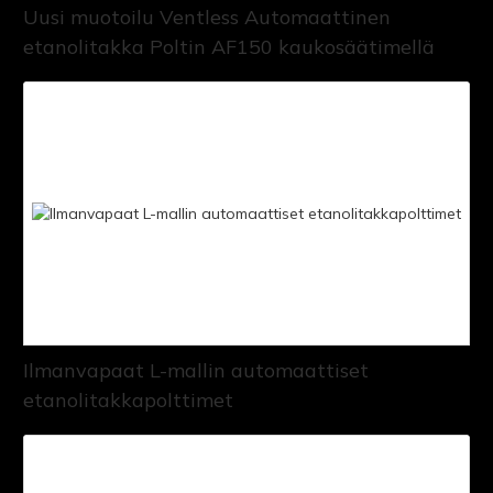
Uusi muotoilu Ventless Automaattinen
etanolitakka Poltin AF150 kaukosäätimellä
Ilmanvapaat L-mallin automaattiset
etanolitakkapolttimet