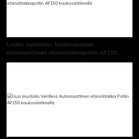
Uuden muotoilun tuuletusvapaa
automaattinen etanolitakkapoltin AF150
kaukosäätimellä