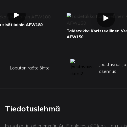
 sisätiloihin AFW180
Taidetakka Koristeellinen Ve
AFW150
Joustavuus ja
Loputon räätälöintä
asennus
Tiedotuslehmä
Haluatko tietää enemmän Art Fireplacesta? Tilaa sitten uuti