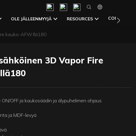
CONTACT U
OLE JÄLLEENMYYJÄ
RESOURCES
Fire kauko-AFW:llä180
 sähköinen 3D Vapor Fire
llä180
e ON/OFF ja kaukosäädin ja älypuhelimen ohjaus
nta ja MDF-levyä
ävä