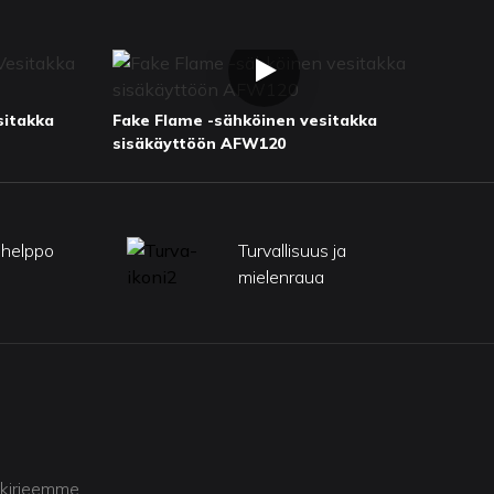
sitakka
Fake Flame -sähköinen vesitakka
sisäkäyttöön AFW120
 helppo
Turvallisuus ja
mielenraua
skirjeemme.