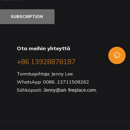
SUBSCRIPTION
Ota meihin yhteyttä
+86 13928878187
Toimitusjohtaja: Jenny Lee.
WhatsApp: 0086...13711508262
Sähköposti:
Jenny@art- fireplace.com.