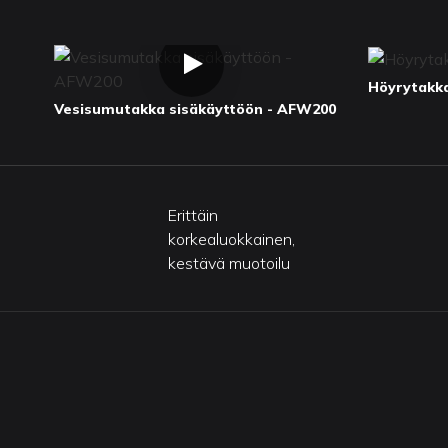
Höyrytakka
Vesisumutakka sisäkäyttöön - AFW200
Erittäin
korkealuokkainen,
kestävä muotoilu