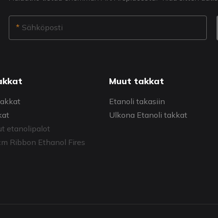
Sähköposti
akkat
Muut takkat
takkat
Etanoli takasiin
kat
Ulkona Etanoli takkat
ut etanolipalot
 Ribbon Ethanol Fires