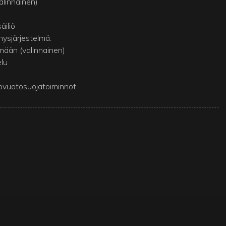
alinnainen)
äiliö
ysjärjestelmä.
lmään (valinnainen)
elu
hovuotosuojatoiminnot