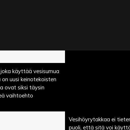
 joka käyttää vesisumua
ä on uusi keinotekoisten
ja ovat siksi täysin
hreä vaihtoehto
Vesihöyrytakkaa ei tiet
puoli, että sitä voi käyt