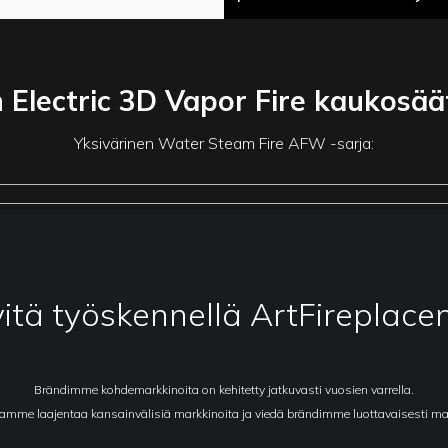
 Electric 3D Vapor Fire kaukosää
Yksivärinen Water Steam Fire AFW -sarja:
yitä työskennellä ArtFireplace
Brändimme kohdemarkkinoita on kehitetty jatkuvasti vuosien varrella.
amme laajentaa kansainvälisiä markkinoita ja viedä brändimme luottavaisesti ma