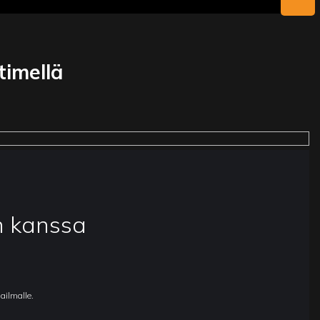
timellä
n kanssa
ailmalle.