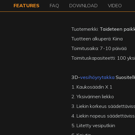
FEATURES
FAQ
DOWNLOAD
VIDEO
Tuotemerkki:
Taideteen paik
Tuotteen alkuperä: Kiina
Toimitusaika: 7-10 päivää
Toimituskapasiteetti:
100 yks
3D-
vesihöyrytakka
Suositel
1. Kaukosäädin X 1
2. Yksivärinen liekko
3. Liekin korkeus säädettävis
4. Liekin nopeus säädettäviss
5. Liitetty vesiputkiin
6. Kaiutin