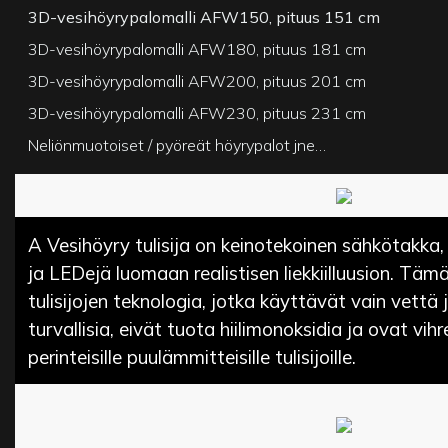
3D-vesihöyrypalomalli AFW150, pituus 151 cm
3D-vesihöyrypalomalli AFW180, pituus 181 cm
3D-vesihöyrypalomalli AFW200, pituus 201 cm
3D-vesihöyrypalomalli AFW230, pituus 231 cm
Neliönmuotoiset / pyöreät höyrypalot jne…
A
Vesihöyry tulisija
on keinotekoinen sähkötakka,
ja LEDejä luomaan realistisen liekkiilluusion. Täm
tulisijojen teknologia, jotka käyttävät vain vettä 
turvallisia, eivät tuota hiilimonoksidia ja ovat vi
perinteisille puulämmitteisille tulisijoille.