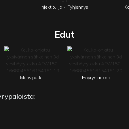
Injektio.
Ja -
Tyhjennys
Ko
Edut
Muoviputki -
Höyrynlääkäri
yrypaloista: