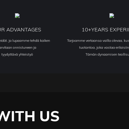
UR ADVANTAGES
10+YEARS EXPER
eidät. ja lupaamme tehdä kaiken
Tarjoamme vertaansa vailla olevaa, k
arvitaan onnistuneen ja
tuotantoa, joka vastaa erilaisiin
tyydyttävä yhteistyö
Tämän dynaamisen teollis
WITH US