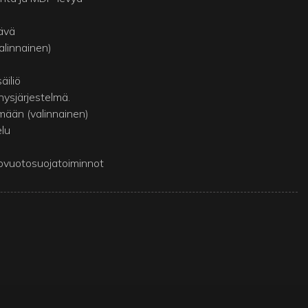
ävä
alinnainen)
äiliö
ysjärjestelmä.
lmään (valinnainen)
elu
hovuotosuojatoiminnot