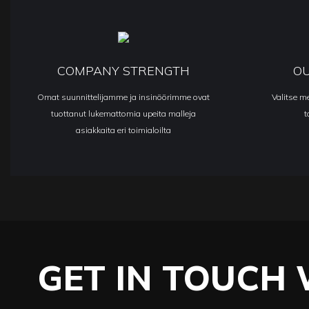
COMPANY STRENGTH
O
Omat suunnittelijamme ja insinöörimme ovat
Valitse m
tuottanut lukemattomia upeita malleja
t
asiakkaita eri toimialoilta
GET IN TOUCH 