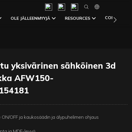
CONTACT U
OLE JÄLLEENMYYJÄ
RESOURCES
tu yksivärinen sähköinen 3d
akka AFW150-
154181
e ON/OFF ja kaukosäädin ja älypuhelimen ohjaus
nta ja MDF-levyä