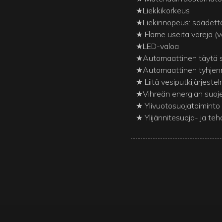
★Liekkikorkeus
★Liekinnopeus: säädett
★ Flame useita värejä (v
★LED-valoa
★Automaattinen täytä s
★Automaattinen tyhjenn
★ Liitä vesiputkijärjeste
★Vihreän energian suoj
★ Ylivuotosuojatoiminto
★ Ylijännitesuoja- ja te