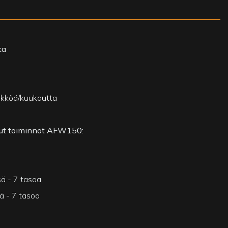
ka
ikköä/kuukautta
lut toiminnot AFW150:
sä - 7 tasoa
ä - 7 tasoa