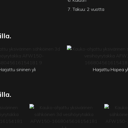
7. Takuu: 2 vuotta
lla.
Harjattu sininen yli
Harjattu Hopea yl
lla.