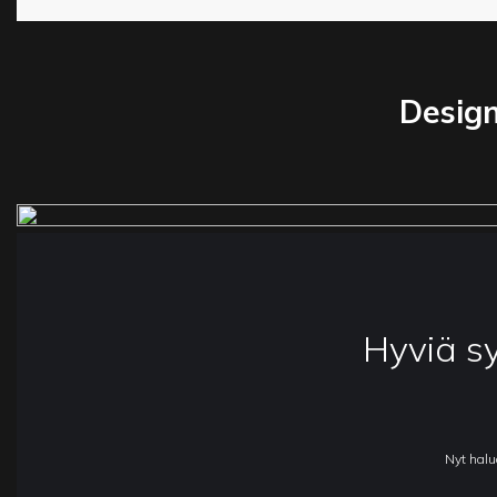
Design
Hyviä s
Nyt halu