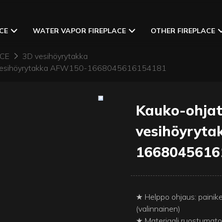
CE
WATER VAPOR FIREPLACE
OTHER FIREPLACE
ACE
3D vesihöyrytakka
3d vesihöyrytakka AFW150-1668045616154181
Kauko-ohjat
vesihöyryt
1668045616
★ Helppo ohjaus: painik
(valinnainen)
★ Materiaali ruostumato