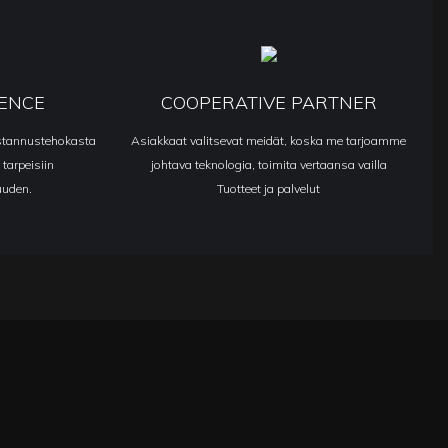
IENCE
COOPERATIVE PARTNER
ustannustehokasta
Asiakkaat valitsevat meidät, koska me tarjoamme
 tarpeisiin
johtava teknologia, toimita vertaansa vailla
uuden.
Tuotteet ja palvelut