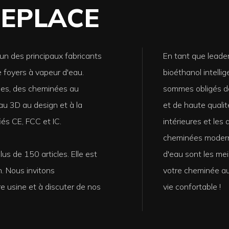
REPLACE
un des principaux fabricants
En tant que leade
 foyers à vapeur d'eau.
bioéthanol intell
es, des cheminées au
sommes obligés de
au 3D au design et à la
et de haute qualit
iés CE, FCC et IC.
intérieures et les 
cheminées modern
s de 150 articles. Elle est
d'eau sont les mei
. Nous invitons
votre cheminée au
re usine et à discuter de nos
vie confortable !