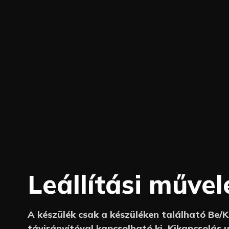
Leállítási művel
A készülék csak a készüléken található Be/
távirányítóval kapcsolható ki. Kikapcsolás 