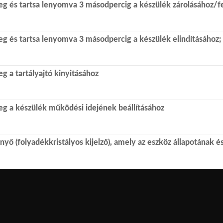
 és tartsa lenyomva 3 másodpercig a készülék zárolásához/f
 és tartsa lenyomva 3 másodpercig a készülék elindításához;
 a tartályajtó kinyitásához
 a készülék működési idejének beállításához
yő (folyadékkristályos kijelző), amely az eszköz állapotának é