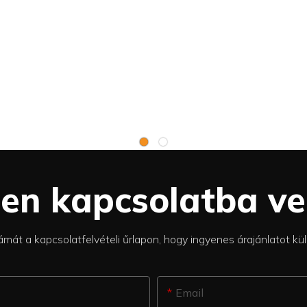
jen kapcsolatba ve
mát a kapcsolatfelvételi űrlapon, hogy ingyenes árajánlatot kü
Email