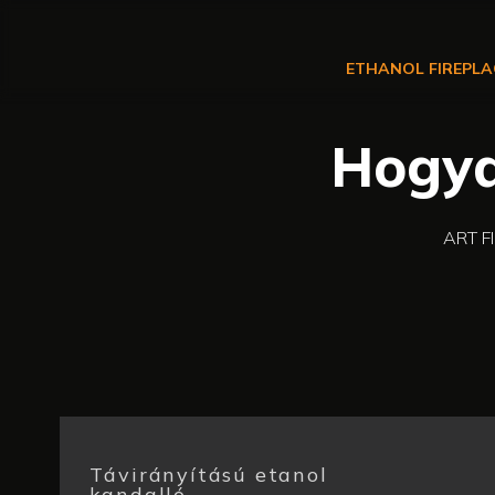
ETHANOL FIREPLA
Hogya
ART F
Távirányítású etanol
kandalló