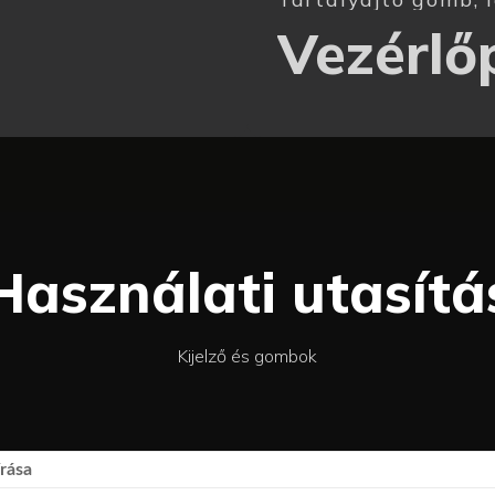
gomb
Vezérlő
Használati utasítá
Kijelző és gombok
írása