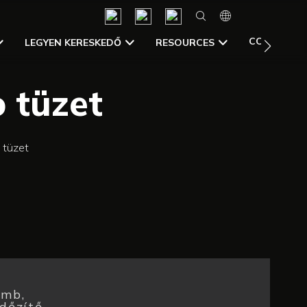
CONTACT 
LEGYEN KERESKEDŐ
RESOURCES
 tüzet
 tüzet
omb,
Időzítő