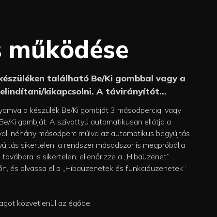
s működése
 készüléken található Be/Ki gombbal vagy a
elindítani/kikapcsolni. A távirányítót
 kell tartani.
yomva a készülék Be/Ki gombját 3 másodpercig, vagy
Be/Ki gombját. A szivattyú automatikusan ellátja a
val; néhány másodperc múlva az automatikus begyújtás
yújtás sikertelen, a rendszer másodszor is megpróbálja
 továbbra is sikertelen, ellenőrizze a „Hibaüzenet”
n, és olvassa el a „Hibaüzenetek és funkcióüzenetek”
got közvetlenül az égőbe.