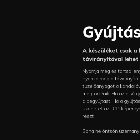
Gyújtá
A készüléket csak a
távirányítóval lehet 
gyermekektől elzárva
Nyomja meg és tartsa len
nyomja meg a távirányító 
tüzelőanyagot a kandalló
megtörténik. Ha az első g
a begyújtást. Ha a gyújtás
üzenetet az LCD képernyő
részt.
Soha ne öntsön üzemanya