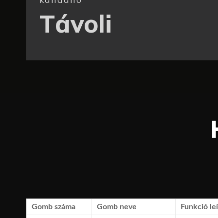
Távoli
Gomb száma
Gomb neve
Funkció le