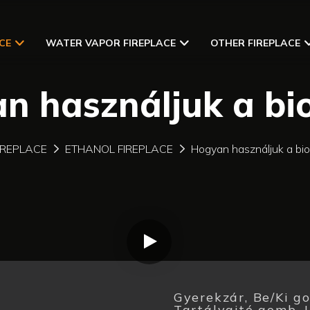
CE
WATER VAPOR FIREPLACE
OTHER FIREPLACE
n használjuk a bio
IREPLACE
ETHANOL FIREPLACE
Hogyan használjuk a bio
Gyerekzár, Be/Ki g
Tartályajtó gomb, 