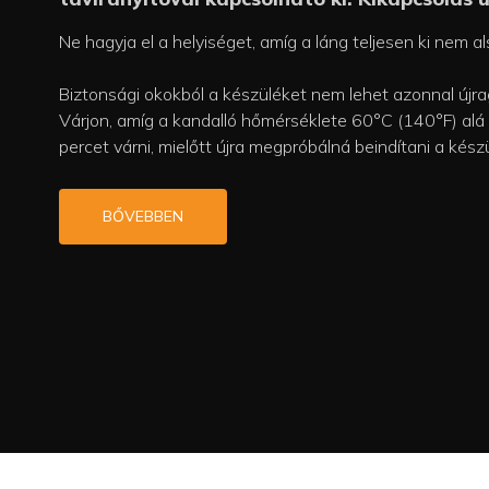
fog működni.
Ne hagyja el a helyiséget, amíg a láng teljesen ki nem als
Biztonsági okokból a készüléket nem lehet azonnal újragy
Várjon, amíg a kandalló hőmérséklete 60°C (140°F) alá
percet várni, mielőtt újra megpróbálná beindítani a kész
BŐVEBBEN