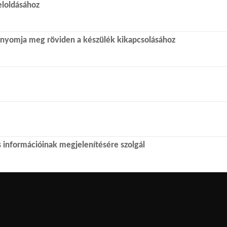
eloldásához
 nyomja meg röviden a készülék kikapcsolásához
s információinak megjelenítésére szolgál