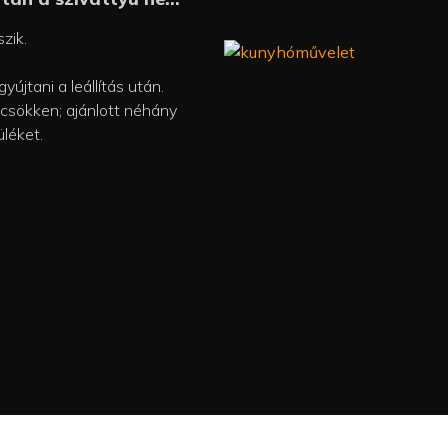
zik.
újtani a leállítás után.
 csökken; ajánlott néhány
üléket.