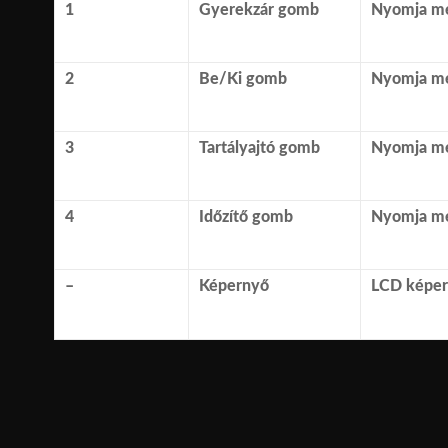
1
Gyerekzár gomb
Nyomja meg
2
Be/Ki gomb
Nyomja meg
3
Tartályajtó gomb
Nyomja meg
4
Időzítő gomb
Nyomja meg
–
Képernyő
LCD képern