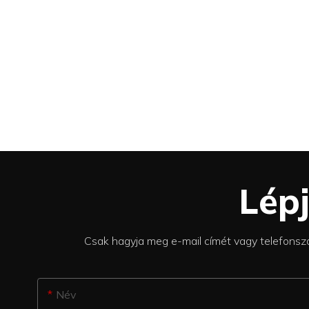
Lép
Csak hagyja meg e-mail címét vagy telefonszá
Név