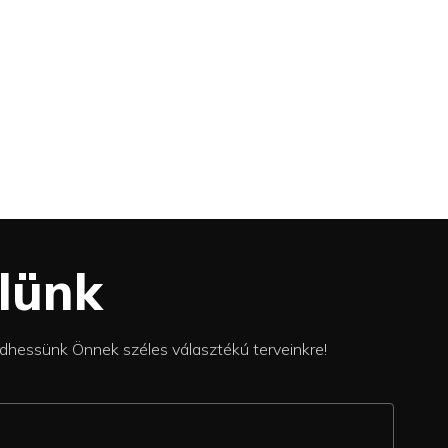
lünk
ldhessünk Önnek széles választékú terveinkre!