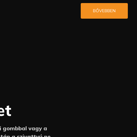
BŐVEBBEN
et
Ki gombbal vagy a
után a szivattyú nem