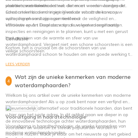
voordat ze escaleren.
probleem met de schoorsteen dat moet worden aangepakt.
plaatsen, voorkomt u dat vuil, dieren en weersinvloeden de
schoorsteen binnendringen. Hierdoor wordt de kans op
Goed onderhoud en reiniging van de schoorsteen van uw
ophoping en verstoppingen verkleind.
waterdamphaard zijn essentieel voor de veiligheid en
efficiëntie ervan. Door deze tips te volgen en regelmatig
Vertrouw op Art Fireplace voor al uw waterdamphaarden.
inspecties en reinigingen in te plannen, kunt u met een gerust
hart genieten van de warmte en sfeer van uw
Conclusie
waterdamphaard. Vergeet niet: een schone schoorsteen is een
Kortom, het is cruciaal om de schoorsteen van uw
veilige schoorsteen.
waterdamphaard schoon te houden om een ​​goede werking te
garanderen en het risico op mogelijke gevaren te
LEES VERDER
minimaliseren. De reinigingsfrequentie is afhankelijk van
verschillende factoren, zoals het gebruik, het type brandstof
Wat zijn de unieke kenmerken van moderne
en het specifieke model van de haard. Regelmatig onderhoud
4
waterdamphaarden?
en inspectie door een professional kunnen helpen om
eventuele problemen vroegtijdig te identificeren en ervoor te
Welkom bij ons artikel over de unieke kenmerken van moderne
zorgen dat uw haard jarenlang warmte en sfeer blijft bieden.
waterdamphaarden! Als u op zoek bent naar een verfijnd en
Door de schoorsteen regelmatig te reinigen en te
milieuvriendelijk alternatief voor traditionele haarden, dan bent
onderhouden, kunt u het hele jaar door genieten van een
u hier aan het juiste adres. In dit artikel gaan we dieper in op
Vooruitgang in haardtechnologie
veilige en efficiënte waterdamphaard. Zorg er dus voor dat u
de innovatieve technologie achter waterdamphaarden, hun
regelmatig schoonmaakbeurten en inspecties laat uitvoeren
Vooruitgang in haardtechnologie: de unieke kenmerken van
voordelen en waarom ze steeds populairder worden in
om de schoorsteen van uw waterdamphaard in topconditie te
moderne waterdamphaarden
moderne huizen. Maak je klaar om het nieuwste op het gebied