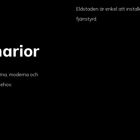
Eldstaden är enkel att instal
fjärrstyrd.
arior
erna, moderna och
behov.