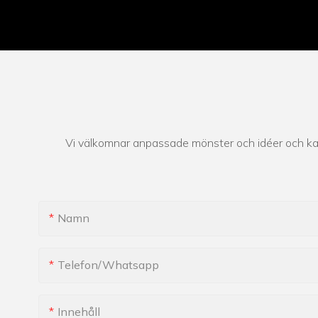
Vi välkomnar anpassade mönster och idéer och kan 
Namn
Telefon/whatsapp
Innehåll