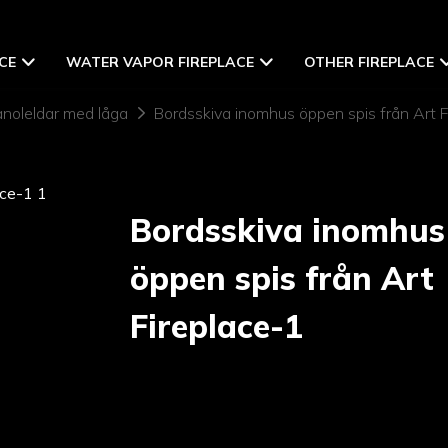
CE
WATER VAPOR FIREPLACE
OTHER FIREPLACE
anoleldar med låga
Bordsskiva inomhus öppen spis från Art F
Bordsskiva inomhus
öppen spis från Art
Fireplace-1