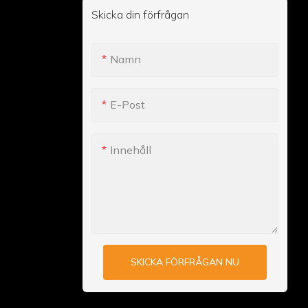
Skicka din förfrågan
Namn
E-Post
Innehåll
SKICKA FÖRFRÅGAN NU