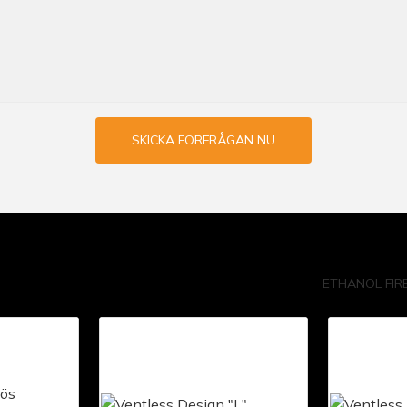
SKICKA FÖRFRÅGAN NU
ETHANOL FIR