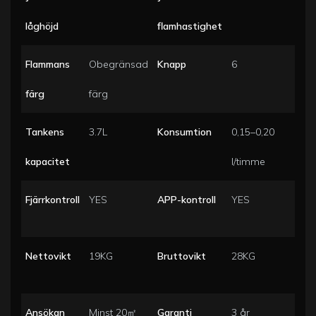
låghöjd
flamhastighet
Flammans
Obegränsad
Knapp
6
färg
färg
Tankens
3.7L
Konsumtion
0,15–0,20
kapacitet
l/timme
Fjärrkontroll
YES
APP-kontroll
YES
Nettovikt
19KG
Bruttovikt
28KG
Ansökan
Minst 20㎡
Garanti
3 år