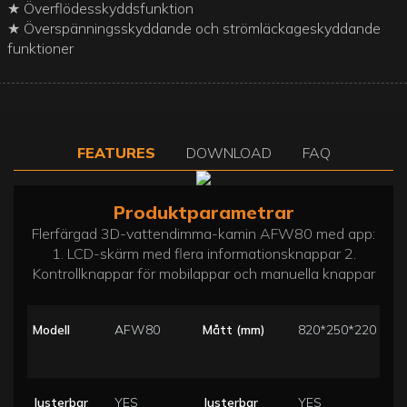
★ Överflödesskyddsfunktion
★ Överspänningsskyddande och strömläckageskyddande
funktioner
FEATURES
DOWNLOAD
FAQ
Produktparametrar
Flerfärgad 3D-vattendimma-kamin AFW80 med app:
1. LCD-skärm med flera informationsknappar 2.
Kontrollknappar för mobilappar och manuella knappar
Modell
AFW80
Mått (mm)
820*250*220
Justerbar
YES
Justerbar
YES