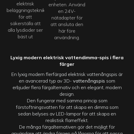
elektrisk
enheten. Använd
beläggningsteknik
en 24V-
för att
nätadapter för
säkerställa att
att ansluta den
alla lysdioder ser
här före
bäst ut
användning.
Lyxig modern elektrisk vattendimma-spis i flera
färger
En lyxig modern flerfärgad elektrisk vattenångspis är
en avancerad typ av 3D-
vattenångspis
som
erbjuder flera färgalternativ och en elegant, modern
design.
Den fungerar med samma princip som
förstoftningsvatten för att skapa en dimma som
sedan belyses av LED-lampor för att skapa en
realistisk flameffekt.
De många färgalternativen gör det möjligt för
användare att ändra färgen på lågorna för att passa