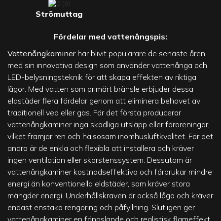
Strömuttag
Fördelar med vattenångspis:
Vattenångkaminer
har blivit populärare de senaste åren,
med sin innovativa design som använder vattenånga och
LED-belysningsteknik för att skapa effekten av riktiga
lågor. Med vatten som primärt bränsle erbjuder dessa
eldstäder flera fördelar genom att eliminera behovet av
traditionell ved eller gas. För det första producerar
vattenångkaminer inga skadliga utsläpp eller föroreningar,
vilket främjar ren och hälsosam inomhusluftkvalitet. För det
andra är de enkla och flexibla att installera och kräver
ingen ventilation eller skorstenssystem. Dessutom är
vattenångkaminer kostnadseffektiva och förbrukar mindre
energi än konventionella eldstäder, som kräver stora
mängder energi. Underhållskraven är också låga och kräver
endast enstaka rengöring och påfyllning. Slutligen ger
vattenångkaminer en fängslande och realistisk flameffekt,