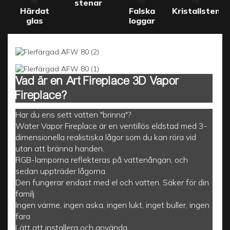
stenar
Härdat
Falska
Kristallstenar
glas
loggar
Vad är en Art Fireplace 3D Vapor
Fireplace?
Har du ens sett vatten "brinna"?
Water Vapor Fireplace är en ventillös eldstad med 3-
dimensionella realistiska lågor som du kan röra vid
utan att bränna handen.
RGB-lamporna reflekteras på vattenångan, och
sedan uppträder lågorna.
Den fungerar endast med el och vatten. Säker för din
familj.
Ingen värme, ingen aska, ingen lukt, inget buller, ingen
fara
Lätt att installera och använda.