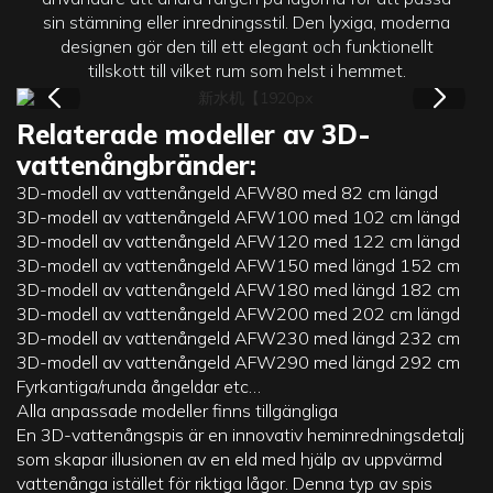
sin stämning eller inredningsstil. Den lyxiga, moderna
designen gör den till ett elegant och funktionellt
tillskott till vilket rum som helst i hemmet.
Relaterade modeller av 3D-
vattenångbränder:
3D-modell av vattenångeld AFW80 med 82 cm längd
3D-modell av vattenångeld AFW100 med 102 cm längd
3D-modell av vattenångeld AFW120 med 122 cm längd
3D-modell av vattenångeld AFW150 med längd 152 cm
3D-modell av vattenångeld AFW180 med längd 182 cm
3D-modell av vattenångeld AFW200 med 202 cm längd
3D-modell av vattenångeld AFW230 med längd 232 cm
3D-modell av vattenångeld AFW290 med längd 292 cm
Fyrkantiga/runda ångeldar etc…
Alla anpassade modeller finns tillgängliga
En
3D-vattenångspis
är en innovativ heminredningsdetalj
som skapar illusionen av en eld med hjälp av uppvärmd
vattenånga istället för riktiga lågor. Denna typ av spis