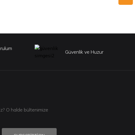
urulum
Güvenlik ve Huzur
iz? O halde bültenimize