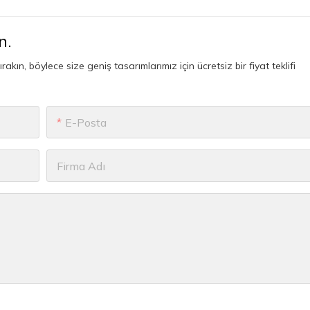
n.
ın, böylece size geniş tasarımlarımız için ücretsiz bir fiyat teklifi
E-Posta
Firma Adı