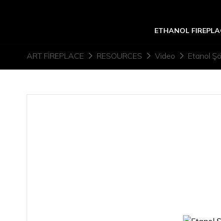
ETHANOL FIREPLA
ART FIREPLACE
RESOURCES
Video
Etanol Şö