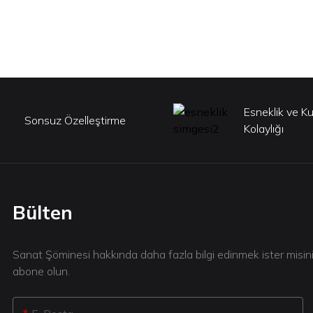
Esneklik ve K
Sonsuz Özelleştirme
Kolaylığı
Bülten
Sanat Şöminesi hakkında daha fazla bilgi edinmek ister misin
abone olun.