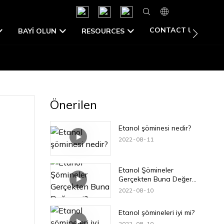
CONTACT US
BAYI OLUN
RESOURCES
Önerilen
Etanol şöminesi nedir?
2022
08
11
Etanol Şömineler
Gerçekten Buna Değer
mi?
2022
08
10
Etanol şömineleri iyi mi?
2022
08
10