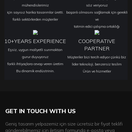
mühendislerimiz
söz veriyoruz
için sayısız harika tasarımlar üretti.
başarılı olmasını sağlamak için gerekli
farklı sektörlerden müşteriler
ve
tatmin edici çalışma ortaklığı
10+YEARS EXPERIENCE
COOPERATIVE
PARTNER
Eşsiz, uygun maliyetli sunmaktan
gurur duyuyoruz
Müşteriler bizi tercih ediyor çünkü biz
farklı ihtiyaçlara cevap veren üretim
lider teknoloji, benzersiz teslim
Bu dinamik endüstrinin.
Ürün ve hizmetler
GET IN TOUCH WITH US
Geniş tasarım yelpazemiz için size ücretsiz bir fiyat teklifi
gönderebilmemiz için iletişim formunda e-posta veya