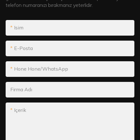
telefon numaranızı bırakmanız yeterlidir.
Isim
E-Posta
Hone Hone/WhatsApp
Firma Adı
Içerik