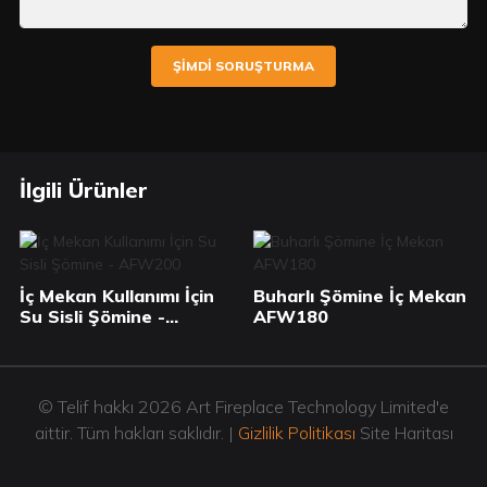
ŞIMDI SORUŞTURMA
İlgili Ürünler
İç Mekan Kullanımı İçin
Buharlı Şömine İç Mekan
Su Sisli Şömine -
AFW180
AFW200
© Telif hakkı 2026 Art Fireplace Technology Limited'e
aittir. Tüm hakları saklıdır. |
Gizlilik Politikası
Site Haritası