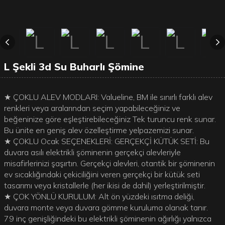
L Şekli 3d Su Buharlı Şömine
★ ÇOKLU ALEV MODLARI: Valueline, BM ile sınırlı farklı alev
renkleri veya aralarından seçim yapabileceğiniz ve
beğeninize göre eşleştirebileceğiniz Tek turuncu renk sunar.
Bu ünite en geniş alev özelleştirme yelpazemizi sunar.
★ ÇOKLU Ocak SEÇENEKLERİ: GERÇEKÇİ KÜTÜK SETİ: Bu
duvara asılı elektrikli şöminenin gerçekçi alevleriyle
misafirlerinizi şaşırtın. Gerçekçi alevleri, otantik bir şöminenin
ev sıcaklığındaki çekiciliğini veren gerçekçi bir kütük seti
tasarımı veya kristallerle (her ikisi de dahil) yerleştirilmiştir.
★ ÇOK YÖNLÜ KURULUM: Alt ön yüzdeki ısıtma deliği,
duvara monte veya duvara gömme kuruluma olanak tanır.
79 inç genişliğindeki bu elektrikli şöminenin ağırlığı yalnızca