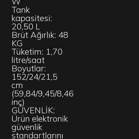
W
Tank
kapasitesi:
20,50 L
Brüt Ağırlık: 48
KG
Tüketim: 1,70
litre/saat
Boyutlar:
152/24/21,5
cm
(59,84/9,45/8,46
inç)
GÜVENLİK:
Ürün elektronik
güvenlik
standartlarını