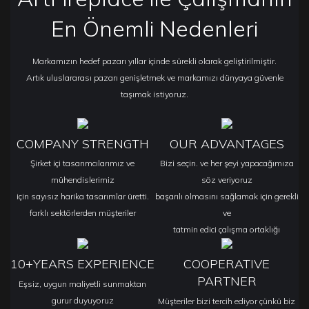
En Önemli Nedenleri
Markamızın hedef pazarı yıllar içinde sürekli olarak geliştirilmiştir.
Artık uluslararası pazarı genişletmek ve markamızı dünyaya güvenle
taşımak istiyoruz.
COMPANY STRENGTH
OUR ADVANTAGES
Şirket içi tasarımcılarımız ve
Bizi seçin. ve her şeyi yapacağımıza
mühendislerimiz
söz veriyoruz
için sayısız harika tasarımlar üretti.
başarılı olmasını sağlamak için gerekli
farklı sektörlerden müşteriler
ve
tatmin edici çalışma ortaklığı
10+YEARS EXPERIENCE
COOPERATIVE
PARTNER
Eşsiz, uygun maliyetli sunmaktan
gurur duyuyoruz
Müşteriler bizi tercih ediyor çünkü biz