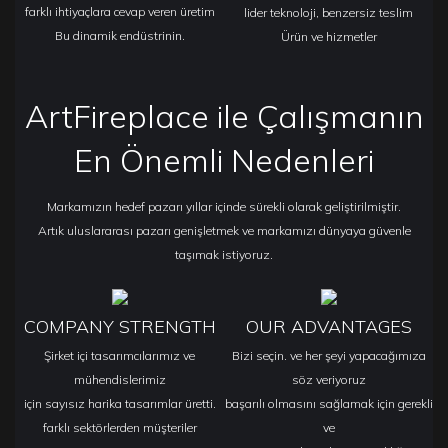
farklı ihtiyaçlara cevap veren üretim
lider teknoloji, benzersiz teslim
Bu dinamik endüstrinin.
Ürün ve hizmetler
ArtFireplace ile Çalışmanın
En Önemli Nedenleri
Markamızın hedef pazarı yıllar içinde sürekli olarak geliştirilmiştir.
Artık uluslararası pazarı genişletmek ve markamızı dünyaya güvenle
taşımak istiyoruz.
COMPANY STRENGTH
OUR ADVANTAGES
Şirket içi tasarımcılarımız ve
Bizi seçin. ve her şeyi yapacağımıza
mühendislerimiz
söz veriyoruz
için sayısız harika tasarımlar üretti.
başarılı olmasını sağlamak için gerekli
farklı sektörlerden müşteriler
ve