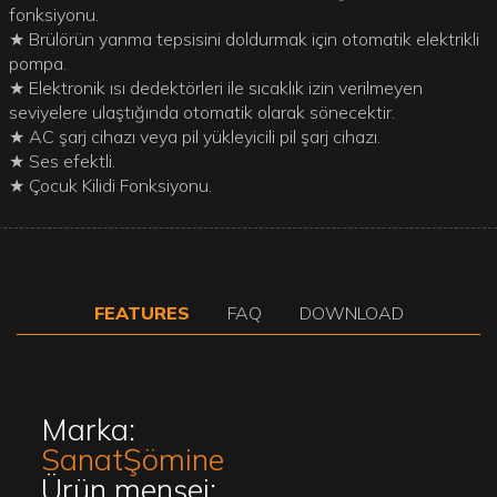
fonksiyonu.
★ Brülörün yanma tepsisini doldurmak için otomatik elektrikli
pompa.
★ Elektronik ısı dedektörleri ile sıcaklık izin verilmeyen
seviyelere ulaştığında otomatik olarak sönecektir.
★ AC şarj cihazı veya pil yükleyicili pil şarj cihazı.
★ Ses efektli.
★ Çocuk Kilidi Fonksiyonu.
FEATURES
FAQ
DOWNLOAD
Marka:
SanatŞömine
Ürün menşei: