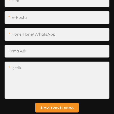
Isim
E-Posta
Hone Hone/WhatsApp
Firma Adı
Içerik
ŞIMDI SORUŞTURMA