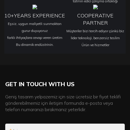
tatmin edici çalışma ortaklığı
10+YEARS EXPERIENCE
COOPERATIVE
PARTNER
Eşsiz, uygun maliyetli sunmaktan
gurur duyuyoruz
Müşteriler bizi tercih ediyor çünkü biz
farklı ihtiyaçlara cevap veren üretim
lider teknoloji, benzersiz teslim
Bu dinamik endüstrinin.
Ürün ve hizmetler
GET IN TOUCH WITH US
Geniş tasarım yelpazemiz için size ücretsiz bir fiyat teklifi
gönderebilmemiz için iletişim formunda e-posta veya
telefon numaranızı bırakmanız yeterlidir.