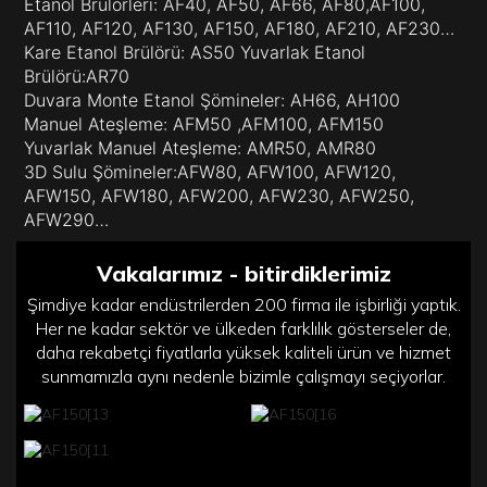
Etanol Brülörleri: AF40, AF50, AF66, AF80,AF100,
AF110, AF120, AF130, AF150, AF180, AF210, AF230…
Kare Etanol Brülörü: AS50 Yuvarlak Etanol
Brülörü:AR70
Duvara Monte Etanol Şömineler: AH66, AH100
Manuel Ateşleme: AFM50 ,AFM100, AFM150
Yuvarlak Manuel Ateşleme: AMR50, AMR80
3D Sulu Şömineler:AFW80, AFW100, AFW120,
AFW150, AFW180, AFW200, AFW230, AFW250,
AFW290…
Vakalarımız - bitirdiklerimiz
Şimdiye kadar endüstrilerden 200 firma ile işbirliği yaptık.
Her ne kadar sektör ve ülkeden farklılık gösterseler de,
daha rekabetçi fiyatlarla yüksek kaliteli ürün ve hizmet
sunmamızla aynı nedenle bizimle çalışmayı seçiyorlar.
Şömine çelik, paslanmaz ve
Temiz biyoetanol yakıt
camdan yapılmıştır ve her
yakan ve hava kalitesini
Geleneksel bir oturma
türlü modern tasarıma
etkilemeyen biyoetanol akıllı