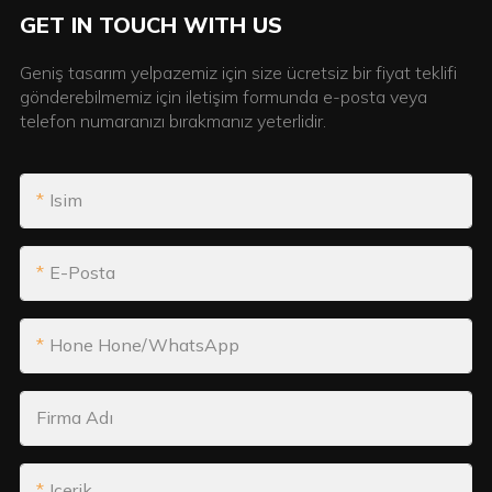
GET IN TOUCH WITH US
Geniş tasarım yelpazemiz için size ücretsiz bir fiyat teklifi
gönderebilmemiz için iletişim formunda e-posta veya
telefon numaranızı bırakmanız yeterlidir.
Isim
E-Posta
Hone Hone/WhatsApp
Firma Adı
Içerik