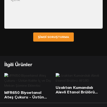
ŞIMDI SORUŞTURMA
İlgili Ürünler
Uzaktan Kumandalı
Alevli Etanol Brülörü
MFR650 Biyoetanol
AF180
Ateş Çukuru - Üstün
Kalite İç ve Dış Mekan
Şömine Eklentisi