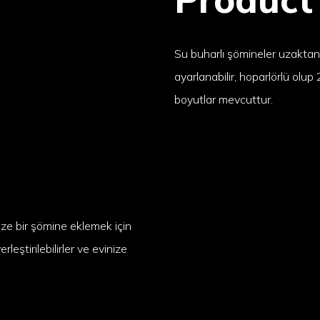
Su buharlı şömineler uzaktan k
ayarlanabilir, hoparlörlü olup 2
boyutlar mevcuttur.
ize bir şömine eklemek için
leştirilebilirler ve evinize