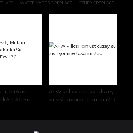
EPLACE
WATER VAPOR FIREPLACE
OTHER FIREPLACE
v İç Mekan
AFW villası için üst düzey
Elektrikli Su
su sisli şömine tasarımı250
 AFW120