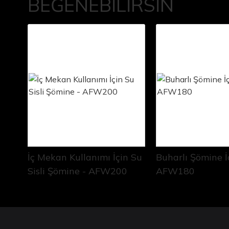
BEĞENEBILIRSIN
İç Mekan Kullanımı İçin Su
Buharlı Şömine 
Sisli Şömine - AFW200
AFW180