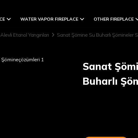
CE
WATER VAPOR FIREPLACE
OTHER FIREPLACE
 Alevli Etanol Yangınları
Sanat Şömine Su Buharlı Şömineler S
Sanat Şömi
Buharlı Şö