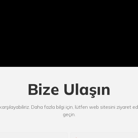
Bize Ulaşın
i karşılayabiliriz. Daha fazla bilgi için, lütfen web sitesini ziyaret
geçin.