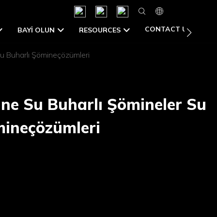
CONTACT US
BAYI OLUN
RESOURCES
u Buharlı Şömineçözümleri
ne Su Buharlı Şömineler Su
mineçözümleri