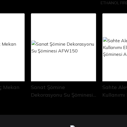
ETHANOL FIR
İç Mekan
Sanat Şömine
Sahte Ale
Dekorasyonu Su Şöminesi
Kullanımı 
AFW150
Şöminesi