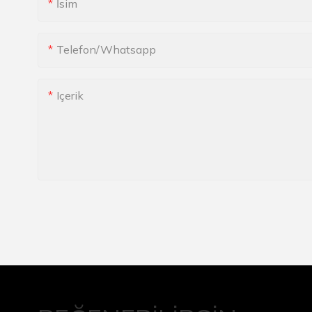
İsim
Telefon/whatsapp
Içerik