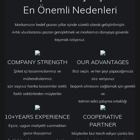
En Önemli Nedenleri
Markamızın hedef pazarı yıllar içinde sürekli olarak geliştirilmiştir.
Artık uluslararası pazarı genişletmek ve markamızı dünyaya güvenle
taşımak istiyoruz.
COMPANY STRENGTH
OUR ADVANTAGES
Şirket içi tasarımcılarımız ve
Bizi seçin. ve her şeyi yapacağımıza
mühendislerimiz
söz veriyoruz
için sayısız harika tasarımlar üretti.
başarılı olmasını sağlamak için gerekli
farklı sektörlerden müşteriler
ve
tatmin edici çalışma ortaklığı
10+YEARS EXPERIENCE
COOPERATIVE
PARTNER
Eşsiz, uygun maliyetli sunmaktan
gurur duyuyoruz
Müşteriler bizi tercih ediyor çünkü biz