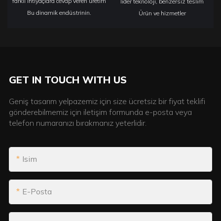
farklı ihtiyaçlara cevap veren üretim
lider teknoloji, benzersiz teslim
Bu dinamik endüstrinin.
Ürün ve hizmetler
GET IN TOUCH WITH US
Geniş tasarım yelpazemiz için size ücretsiz bir fiyat teklifi
gönderebilmemiz için iletişim formunda e-posta veya
telefon numaranızı bırakmanız yeterlidir.
Isim
E-Posta