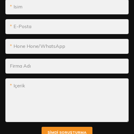
Isim
E-Posta
Hone Hone/WhatsApp
Firma Adı
Içerik
ŞIMDI SORUŞTURMA