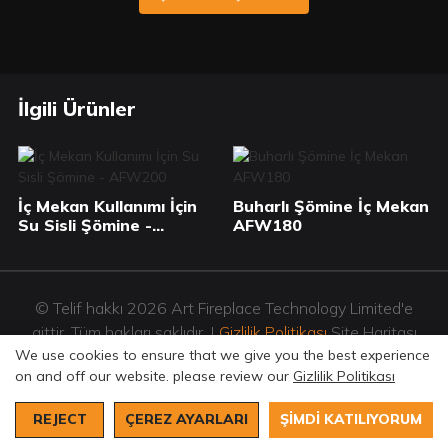
İlgili Ürünler
İç Mekan Kullanımı İçin
Buharlı Şömine İç Mekan
Su Sisli Şömine -
AFW180
AFW200
© Telif hakkı 2026 Art Fireplace Technology Limited'e
aittir. Tüm hakları saklıdır. |
Gizlilik Politikası
Site Haritası
We use cookies to ensure that we give you the best experience
on and off our website. please review our
Gizlilik Politikası
REJECT
ÇEREZ AYARLARI
ŞIMDI KATILIYORUM