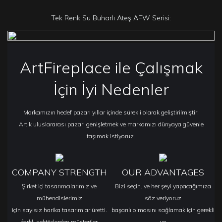
Tek Renk Su Buharlı Ateş
AFW Serisi:
ArtFireplace ile Çalışmak
İçin İyi Nedenler
Markamızın hedef pazarı yıllar içinde sürekli olarak geliştirilmiştir.
Artık uluslararası pazarı genişletmek ve markamızı dünyaya güvenle
taşımak istiyoruz.
COMPANY STRENGTH
OUR ADVANTAGES
Şirket içi tasarımcılarımız ve
Bizi seçin. ve her şeyi yapacağımıza
mühendislerimiz
söz veriyoruz
için sayısız harika tasarımlar üretti.
başarılı olmasını sağlamak için gerekli
farklı sektörlerden müşteriler
ve