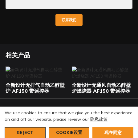
联系我们
相关产品
全新设计无排气自动乙醇壁
全新设计无通风自动乙醇壁
炉 AF150 带遥控器
炉燃烧器 AF150 带遥控器
© 2026 Art Fireplace Technology Limited 版权所有。保
We use cookies to ensure that we give you the best experience
留所有权利。
隐私政策
网站地图
on and off our website. please review our
隐私政策
REJECT
COOKIE设置
现在同意