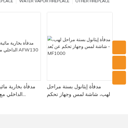
EPLACE
WATER VAPOR FIREPLACE
OTHER FIREPLACE
يُعدّ تركيب
مراعاته عن
بشكل أساسي 
معدني ط
والصخور الأخ
الحفاظ على
ضروري لن
يحتوي رم
صغيرة من ال
من أهم فوائد
قدرته ع
التربة، 
الثقيلة وتحسي
مدفأة إيثانول بستة مراحل
مدفأة بخارية مائي
الأساسية
لهب، شاشة لمس وجهاز تحكم
الداخلي م
لكربونات 
عن بُعد - MF1000
التربة، م
بالإضافة إلى 
مدفأة بخار ال
في الحديقة