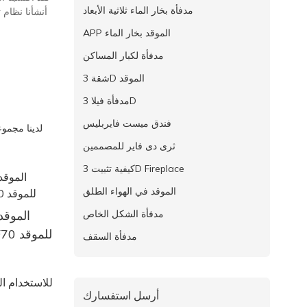
مدفأة بخار الماء ثلاثية الأبعاد
APP الموقد بخار الماء
مدفأة لكبار المساكن
شقة 3D الموقد
مدفأة فيلا 3D
فندق ميست فايربليس
لدينا مجموع
ثرى دى فاير للمصممين
كيفية تثبيت 3D Fireplace
الموقد في الهواء الطلق
الموقد 
مدفأة الشكل الخاص
الإيثانول الموقد AF70 للموقد
مدفأة السقف
أرسل استفسارك