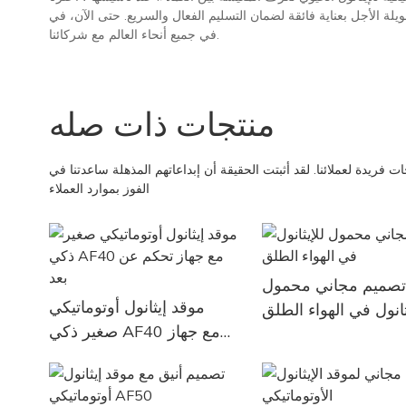
ة لضمان التسليم الفعال والسريع. حتى الآن، في Art Fireplace، أنشأنا نظام توزيع موثوقًا ومثاليًا تمامًا
في جميع أنحاء العالم مع شركائنا.
منتجات ذات صله
ريدة لعملائنا. لقد أثبتت الحقيقة أن إبداعاتهم المذهلة ساعدتنا في
الفوز بموارد العملاء
صميم مجاني محمول
موقد إيثانول أوتوماتيكي
ثانول في الهواء الطلق
صغير ذكي AF40 مع جهاز
تحكم عن بعد