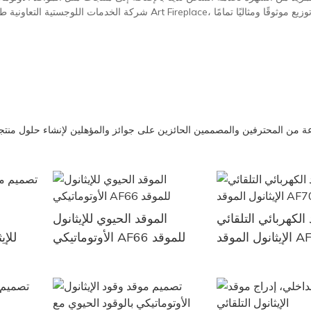
شركة الخدمات اللوجستية التعاونية طويلة الأجل بعناية فائق
ة من المحترفين والمصممين الحائزين على جوائز والمؤهلين لإنشاء حلول منتجات ف
الكهربائي التلقائي
الموقد الحيوي للإيثانول
ت
الأوتوماتيكي AF66 للموقد
للإي