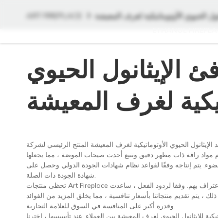
نول الحيوي الأوتوماتيكية لغرف المعيشة
ART FIREPLACE
ETHANOL FIREPLA
ئ الإيثانول الحيوي
تيكية لغرف المعيشة
نول الحيوي الأوتوماتيكية لغرف المعيشة المنتج الرئيسي لشركة FoShan Art Fireplace Technology CO,.LTD. إنه النسل الذي يدمج حكمة
خدم مواد راقة ذات مظهر دقيق وتتبع أحدث صيحات الموضة ، مما يجعلها
وء. يتم إنتاجه وفقًا لقواعد نظام شهادات الجودة الدولي وحصل على
شهادة الجودة ذات الصلة.
تحظى منتجات Art Fireplace بشعبية متزايدة في السوق. بعد سنوات من التحديثات والتطوير ، يكسبون ثقة العملاء والاعتراف بهم. وفقا لردود الفعل ، ساعدت
ك ، يتم تقديم منتجاتنا بأسعار تنافسية ، مما يخلق المزيد من الفوائد
وقدرة أكبر على المنافسة في السوق للعلامة التجارية.
كية للإيثانول الحيوي لغرف المعيشة بين العملاء. عند تأسيسها ، اخترنا