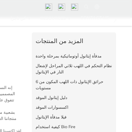
CONTACT US
RESOURCES
كن تاجرا
المزيد من المنتجات
مدفأة إيثانول أوتوماتيكية بمرحلة واحدة
نظام التحكم في اللهب ثلاثي المراحل لإشعال
النار في الإيثانول
حرائق الإيثانول ذات اللهب المكون من 6
مستويات
المصممين 
دليل إيثانول الموقد
تتفوق عل
اكسسوارات الموقد
فيلا مدفأة الإيثانول
منتجاتنا ا
كيفية استخدام Bio Fire
لقد اكتسبنا ا