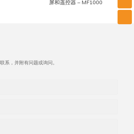
壁炉灰还能
屏和遥控器 – MF1000
烬的粗糙质
能损害植物
以为某些害
有助于保护
必适量使
过量使用会
建议在将灰烬
据土壤和植
联系，并附有问题或询问。
其成为园艺
，并含有其
植物健康。
特性，使其
源。只要正
ace 的水蒸
宝贵的财
说到提升花
机肥料到化