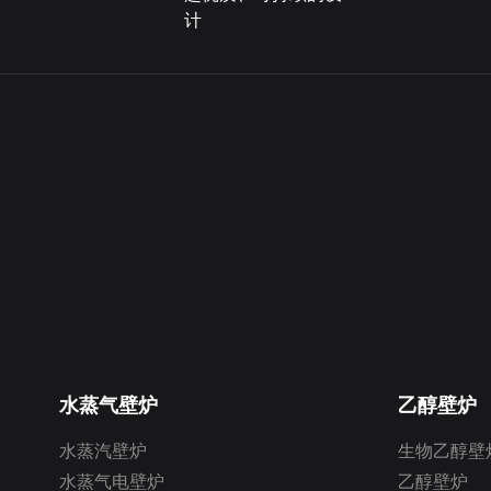
水蒸气壁炉是一种相对较新的创新技术，近年
常适合有儿童或宠物的家庭，以及安全法规至
说到壁炉的
计
来越来越受欢迎。 这些壁炉利用水蒸气产生逼
关重要的商业场所。此外，水雾化壁炉不需要
用的高品质自动
定制的乙醇
真的无烟火焰，可以为任何空间提供温暖和氛
烟囱或通风口，无需昂贵的安装，并减少了热
提供一系列
和氛围，但
围。 凭借其众多的优点，水蒸气壁炉成为房主
量损失。它们是一种可持续的供暖选择，可最
确保安全便
要定期维护
和企业主的热门选择也就不足为奇了。
大限度地减少对环境的影响。
子点火和火
护是乙醇壁
3. 易于安装和维护：水雾化壁炉的另一大优势
高度和强度
行几项关键
是其易于安装和维护。传统壁炉需要大量的施
此外，在选
水蒸气壁炉的主要优点之一是其环保。 与传统
工工作，包括安装烟囱和通风系统。相比之
观度也不容
的燃木或燃气壁炉不同，水蒸气壁炉不会产生
下，水雾化壁炉可以轻松安装在任何房间，无
的整体设计
定制乙醇壁
任何有害排放物或污染物。 这使得它们成为一
需进行大规模装修。同样，这些壁炉的维护也
观。无论您
保燃烧器和
种更加可持续和环保的供暖选择，并为生活空
非常简单。与需要定期清洁、清扫烟囱和清除
质朴的外观，A
通过使用软
间增添视觉吸引力。 此外，由于水蒸气壁炉不
灰烬的燃木壁炉不同，水雾化壁炉只需偶尔加
和饰面，以
可能积聚的
会产生任何实际火焰或通过燃烧产生热量，因
水并进行简单的清洁即可保持其原始外观。
锈钢饰面打
须保持燃烧
此使用起来也更加安全，几乎没有意外火灾或
4. 定制选项：Art Fireplaces 提供丰富的定制选
造更自然的
壁炉的美观
烧伤的风险。
项，满足各种审美偏好。从时尚现代的设计到
壁炉的整体
经典传统风格，总有一款水雾化壁炉能够与任
最终，在建
何装饰风格相得益彰。火焰强度、亮度和颜色
的材料和组
除了清洁燃
水蒸气壁炉的另一个优点是维护和运营成本
水蒸气壁炉
乙醇壁炉
均可调节，营造理想的氛围。此外，这些壁炉
观性至关重
炉是否有任
低。 与需要定期清洁、烟囱维护和定期购买燃
还可以与智能家居系统集成，用户可以通过智
质、耐候性
包括检查燃
料的传统壁炉不同，水蒸气壁炉只需要偶尔补
水蒸汽壁炉
生物乙醇壁
能手机或语音助手进行远程控制。
实用的壁炉
检查设备的
充水箱和最少的清洁。 此外，由于它们不需要
5. 能源效率：水雾化壁炉非常节能。它们仅消
的焦点。在 A
水蒸气电壁炉
乙醇壁炉
作状态。 
任何通风或燃气管道，因此几乎可以安装在家