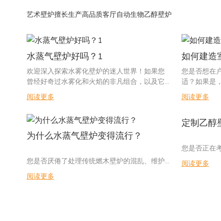
艺术壁炉擅长生产高品质客厅自动生物乙醇壁炉
水蒸气壁炉好吗？1
如何建造
欢迎深入探索水雾化壁炉的迷人世界！如果您
您是否想在
曾经好奇过水雾化和火焰的非凡组合，以及它
适？如果是
能否提升您的居住空间氛围，那么您来对地方
我们将探讨
阅读更多
阅读更多
了。在本文中，我们将深入探讨水雾化壁炉的
炉，并了解
优缺点，揭示其迷人的功能、环保效益和整体
友聚会，还是
定制乙醇
性能。加入我们，揭开这些现代奇迹的神秘面
目都能为您
纱，引导您为您的家做出明智的选择。
让我们一起
为什么水蒸气壁炉变得流行？
您的户外生
您是否正在
探索水雾化壁炉的概念近年来，水雾化壁炉已
吧。
壁炉？了解
您是否厌倦了处理传统燃木壁炉的混乱、维护
阅读更多
成为传统壁炉的全新创新替代品。这些先进的
性和使用寿
和潜在危险？如果是这样，您可能对水蒸气壁
设备无需实际的火或燃气，​​即可提供逼真迷人
- 规划和设
阅读更多
讨护理定制
炉的上升趋势感兴趣。 在本文中，我们将探讨
的火焰效果。正如本文的关键词所示，我们将
您的户外自
并提供帮助
为什么这些创新且环保的壁炉迅速受到房主的
深入探讨水雾化壁炉的概念，重点关注其优
想要打造温
您是首次拥
欢迎。 从逼真的火焰效果到易用性，水蒸气壁
势、功能和整体可靠性。
无疑是个不
信息对于保
炉成为现代供暖和氛围的首选有很多原因。 加
艺术壁炉 (Art Fireplace) 是水雾化壁炉市场中
的氛围，还
值。 加入