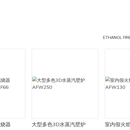
将详细介绍户外自动乙醇壁炉的规
园使用中的潜在优势。
程。
水雾化壁炉，例如 Art Fireplac
位置
是传统燃木壁炉的现代环保替代品
户外自动乙醇壁炉的第一步是选择
水雾化技术营造逼真的火焰和热量
。您需要选择一个通风良好且远离
的灰烬副产品极少。产生的灰烬是
醇壁炉的维护需求
的地方。此外，还要考虑户外空间
粉末状物质，可以收集起来用于各
ETHANOL FIR
壁炉如何融入整体设计。
括园艺。
制乙醇壁炉因其独特的设计和清洁
ireplace，我们提供一系列户外自动乙
在确定水蒸气壁炉灰是否适用于花
而变得越来越受欢迎。 这些壁炉为
安装在各种场所，包括露台、露台
分是一个需要考虑的重要因素。这
传统燃木壁炉的时尚且环保的替代
们的专家团队可以帮助您确定壁炉
成分是碳酸钙，这是一种常见于石
，与所有壁炉选项一样，定制乙醇壁
位置，并确保其符合所有安全规
岩石中的天然矿物化合物。这种化
维护，以确保它们继续安全有效地
土壤酸碱平衡方面起着至关重要的
本文中，我们将探讨定制乙醇壁炉的
模型
壤酸碱平衡对植物的健康生长至关
并提供保持壁炉处于最佳状态的有
动乙醇壁炉的安装位置后，就该选
外，水蒸气壁炉灰还含有少量的钾
Art Fireplace 提供多种选
微量矿物质，有助于提高土壤肥力
不同的喜好和风格。无论您喜欢现
在花园中使用水蒸气壁炉灰的主要
计，还是更传统的风格，我们总有
它能够改善土壤结构。灰烬与土壤
醇壁炉最重要的方面之一是确保其
满足您的需求。
助于分解粘重土壤，改善排水，同
 正确的安装对于壁炉的安全和性能
乙醇壁炉安装使用方便，是任何户
物生长提供必需的营养。此外，碳
因此聘请具有乙醇壁炉安装经验的
捷实用之选。此外，它们环保无
有助于中和酸性土壤，为更多种类
关重要。 这将有助于避免任何潜在
燃烧器
大型多色3D水蒸汽壁炉
室内假火
生有害排放，并使用可再生燃料。
更适宜的生长环境。
壁炉正常运行。