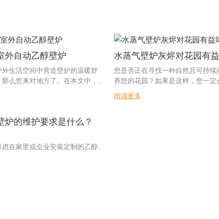
室外自动乙醇壁炉
水蒸气壁炉灰烬对花园有
户外生活空间中营造壁炉的温暖舒
您是否正在寻找一种自然且可持续
，那么您来对地方了。在本文中，
养您的花园？如果是这样，您一定
如何打造您自己的户外自动乙醇壁
解使用水蒸气壁炉灰作为肥料的潜
阅读更多
所需的步骤和材料。无论您是与朋
本文中，我们将探讨水蒸气壁炉灰
只想在后院放松身心，这个DIY项
园，以及如何有效地利用它来促进
壁炉的维护要求是什么？
的户外空间增添一抹亮色。那么，
生长。无论您是园艺爱好者，还是
探索户外壁炉的世界，学习如何为
续园艺实践感兴趣，本文都将为您
活空间打造一个时尚实用的壁炉
见解，帮助您充分利用水蒸气壁炉
考虑在家里或企业安装定制的乙醇
滋养您的花园。
维护要求对于确保您的投资的安全
命非常重要。 在本文中，我们将探
计您的户外自动乙醇壁炉规划和设计
了解水蒸气壁炉灰的成分在为您的
乙醇壁炉所涉及的各种维护任务，
动乙醇壁炉
佳壁炉灰烬时，灰烬的成分是一个
其保持最佳状态的有用提示。 无论
暖宜人的户外空间，自动乙醇壁炉
重要因素。尤其是水蒸气壁炉灰烬
有还是想要升级当前的设置，这些
错的选择。它不仅能提供温暖舒适
园土壤的潜在益处而备受关注。在
持壁炉平稳高效地运行都很有价
能为任何户外环境增添一丝优雅与
们将深入探讨水蒸气壁炉灰烬的成
我们，深入研究定制乙醇壁炉的基本