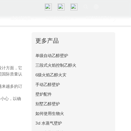
CONTACT US
成为经销商
RESOURCES
更多产品
单级自动乙醇壁炉
三段式火焰控制乙醇火
设计方面，它
照国际质量认
6级火焰乙醇火灾
手动乙醇壁炉
越来越多的订
壁炉配件
外小心，以确
别墅乙醇壁炉
如何使用生物火
3d 水蒸气壁炉