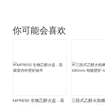
入我们，我们将深入研究这一新趋势，并了解
一个知名品牌。Art Fireplace 以其精美的设计
精致。本文
维护要求。
为什么它可能最适合您的家居。
和尖端技术而闻名，以生产提供沉浸式真实壁
划和设计流
炉体验的高品质产品而闻名。Art Fireplace 的
选择正确的
简称“艺术壁炉”已成为优雅和精致的代名词。
规划和设计
说到水雾化壁炉，其主要优势之一就是其安全
合适的位置
了解定制乙
- 了解水蒸气壁炉的吸引力
你可能会喜欢
性。传统壁炉可能因明火和有害气体的释放而
任何可燃物
存在危险，而水雾化壁炉则使用无害的冷雾。
的布局以及
近年来，定
由于多种原因，水蒸气壁炉在家居装饰和设计
这使得它们非常适合有孩子或宠物的家庭，因
在 Art F
的燃烧特性
领域迅速流行。 从逼真的火焰到能源效率，有
为没有烫伤或意外火灾的风险。此外，水雾化
醇壁炉，可
房主提供了
很多因素促成了这些创新壁炉的吸引力。 在本
壁炉不需要通风或烟囱，从而省去了昂贵的安
和花园。我
品。 然而
文中，我们将探讨水蒸气壁炉的吸引力以及为
装和维护费用。
的最佳安装
炉需要定期
什么它们成为房主的热门选择。
功能性是水雾化壁炉的另一个关键方面。这些
定。
运行。 在
创新设备利用先进的技术创造出迷人的火焰效
选择正确的
维护需求，
果，与真实火焰的外观非常相似。水雾与LED灯
选定户外自
用提示。
水蒸气壁炉日益流行的关键原因之一是其逼真
相结合，反射和折射光线，产生令人着迷的闪
择合适的型号了。
的火焰效果。 与传统的燃气或燃木壁炉不同，
烁舞动的火焰。火焰的强度和颜色可以根据个
择，以满足
水蒸气壁炉使用 LED 灯和水蒸气来创造令人着
人喜好进行定制，营造独特的氛围，提升任何
代时尚的设
维护定制乙
迷的火焰效果，与真实火焰的外观非常相似。
空间的整体美感。
一款壁炉能
安装正确。
这种逼真的火焰效果为任何空间增添了氛围和
此外，水雾化壁炉使用起来非常方便。用户可
我们的自动
至关重要，
温暖，使水蒸气壁炉成为住宅和商业环境的流
以通过遥控器或智能手机应用程序轻松控制，
外空间的便
专业人员至
行选择。
MFR650 生物乙醇火盆 - 高
三段式乙醇火焰
调节火焰设置、热量输出，甚至可以将壁炉变
害，不会产
危险并确保