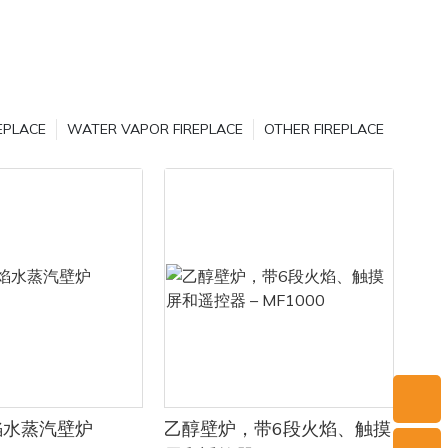
e 提供的壁炉，
。它们利用
，同时产生
一种细小的
种用途，包
EPLACE
WATER VAPOR FIREPLACE
OTHER FIREPLACE
园时，其成
种灰的主要
灰岩和其他
合物在维持
作用，而土
重要。此
、镁和其他
。
好处之一是
混合后，有
时还能为植
酸钙的碱性
的植物创造
焰水蒸汽壁炉
乙醇壁炉，带6段火焰、触摸