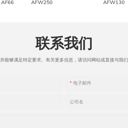
计
除了具有土壤改良特性外，水蒸气
AF66
AFW250
AFW130
户外自动乙醇壁炉时，您有多种可
作为花园中的天然害虫防治剂。灰
可供选择。从壁炉的尺寸和形状到
地有助于驱除蛞蝓、蜗牛和其他可
醇壁炉后，定期维护对于确保其持
类型，您都可以根据您的具体喜好
的软体害虫。此外，灰烬的碱性可
至关重要。 乙醇壁炉最重要的维护
设计。
虫和疾病创造一个不适宜的环境，
清洁燃烧器和周围区域。 随着时间
ireplace，我们与客户紧密合作，打造
花园免受潜在威胁。
片和烟灰会积聚在燃烧器上，这会
联系我们
风格和品味的定制壁炉设计。无论
在花园中使用水蒸气壁炉灰时，务
并导致潜在的安全问题。 定期清洁
简约的外观，还是更精致华丽的设
用。虽然灰烬有益于土壤健康，但
炉内部将有助于防止这些问题并保
团队都能助您实现梦想。
导致土壤pH值和养分水平失衡。
运行。
施入花园之前进行土壤测试，并根
并能够满足特定要求。有关更多信息，请访问网站或直接与我们
好户外自动乙醇壁炉后，下一步就
物的具体需求调整施用量。
 Fireplace 提供专业的安装服务，
总而言之，水蒸气壁炉灰的成分使
烧器外，检查壁炉是否有任何损坏
炉安全稳固地安装。我们的专家团
爱好者的潜在宝贵资源。它富含钙
象也很重要。 检查燃烧器是否有裂
手，确定壁炉的最佳安装位置，并
他必需矿物质，有助于土壤肥力和
以及任何松动或损坏的部件。 及早
电子邮件
符合所有安全标准。
此外，它还具有土壤改良和防虫的
题有助于防止出现更严重的问题，
户外自动乙醇壁炉可以为任何户外
成为一种用途广泛且环保的花园资
的持续安全运行。
彩。通过精心规划和设计您的壁
确使用并考虑土壤需求，Art Firepl
公司名
适的型号，定制设计并确保正确安
气壁炉灰对任何花园来说都是一笔
营造温暖宜人的户外氛围，让您在
富。
制乙醇壁炉使用正确类型的燃料至
都能享受其中。在 Art
使用错误类型的燃料可能会损坏壁炉
ce，我们致力于通过我们优质的自动乙
在花园中使用水蒸气壁炉灰的好处
安全隐患。 必须使用专为乙醇壁炉
客户打造美丽的户外空间。
园土壤质量，有很多选择——从有