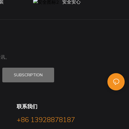
装
安全安心
物提供最佳
，还能作为
它有助于改
促进土壤通
生长和植物
炉灰的碱性
其适合多种植
通讯。
一个好处是
的碱性可以
从而减少对
SUBSCRIPTION
程中产生的
度地降低有
丰富花园提
不必将这些
联系我们
其重新利
过这样做，
+86 13928878187
的园艺方法