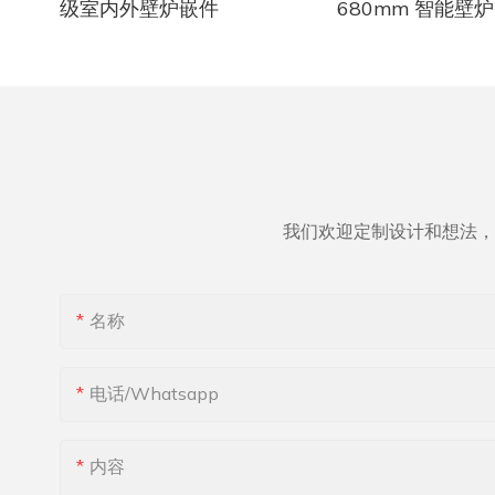
成无需加热的装饰品。这种多功能性使水雾化
定制您的设
级室内外壁炉嵌件
680mm 智能壁炉 
壁炉成为全年享受的理想选择，无论寒冷还是
在设计您的
水蒸气壁炉的另一个吸引力是其能源效率。 传
温暖的季节都可以使用。
定制的选项
安装定制乙
统壁炉的效率非常低，因为它们会通过烟囱损
在可靠性方面，Art Fireplace 树立了高标准。
所用材料的
续高效运行
失大量的热量。 相比之下，水蒸气壁炉依靠电
他们确保其水雾化壁炉采用耐用材料制造，并
和需求定制
任务之一是
力运行，不产生任何排放，使其成为更环保且
经过严格测试，以保证最佳性能和使用寿命。
在 Art F
的推移，碎
更具成本效益的选择。 此外，无排放意味着无
Art Fireplace 还提供全面的客户支持和维护服
符合其个人
影响其性能
需通风，使安装更容易、更灵活。
务，以确保其产品在整个使用寿命期间持续完
您追求时尚
燃烧器和壁
美运行。
计，我们的
持壁炉平稳
虽然水雾化壁炉有很多优点，但在购买前务必
安装壁炉
此外，与传统壁炉相比，水蒸气壁炉是更安全
我们欢迎定制设计和想法，
考虑一些因素。首先，这些设备需要水源和电
规划和设计
的选择。 在不使用真正的火焰或热量的情况
力，因此应考虑这些资源的可获得性。其次，
是安装。Art
除了清洁燃
下，水蒸气壁炉不存在烧伤或火灾危险。 这使
水雾化壁炉的产热方式与传统壁炉或电加热器
确保您的壁
或磨损的迹
得它们成为有小孩或宠物的家庭以及安全优先
不同。虽然它们可以提供舒适的氛围，但不应
队将与您携
纹或泄漏，
名称
的商业空间的热门选择。
仅将其用于取暖。
确保其安装
解决任何问
总而言之，水雾化壁炉（例如 Art Fireplace 提
总而言之，
并确保壁炉
供的壁炉）是传统壁炉的绝佳替代品。这些创
空间增添光
除了实用优势外，水蒸气壁炉还提供一系列设
电话/whatsapp
新设备注重安全性、功能性和可靠性，能够提
炉，选择合
计选择。 水蒸气壁炉具有时尚现代的外观，可
供令人着迷的火焰效果，且避免了明火和有害
装，您可以
此外，为定
以融入从现代到传统的各种设计风格。 它们可
气体带来的风险。随着消费者不断寻找环保替
未来的岁月中
关重要。 
以嵌入墙壁或作为独立单元安装，使其成为任
内容
代品，水雾化壁炉无疑在市场上占据了一席之
Firepla
并可能导致
何空间的多功能选择。
地，为在任何生活空间营造舒适宜人的氛围提
醇壁炉帮助