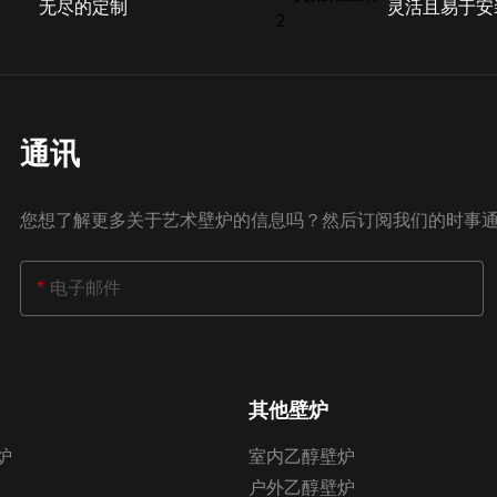
无尽的定制
灵活且易于安
乙醇燃烧器组件，选择专为户外使
壤中，可以提高土壤肥力，并为植
型号至关重要。Art Fireplace
健康所需的营养。
壁炉可以为任何居住空间增添温暖
专为户外设计的自动乙醇燃烧器，
水蒸气壁炉灰除了营养成分丰富外
与任何其他类型的壁炉一样，它需
捷。我们的自动乙醇燃烧器配备电
天然土壤改良剂。施用于花园时，
以确保其安全有效地运行。 日常维
焰控制等功能，让您轻松调节火焰
善土壤结构，增强土壤保水能力，
炉保养的一个重要方面，应定期执
。
气。这反过来又能创造有利于根系
任务，以保持设备处于最佳状态。
通讯
择材料和组件时，壁炉的设计和美
整体活力的环境。此外，水蒸气壁
忽视。所选材料应与您的户外空间
有助于平衡酸性土壤的pH值，使
相得益彰，并营造出和谐统一的外
物生长。
炉最重要的日常维护任务之一是确
您想了解更多关于艺术壁炉的信息吗？然后订阅我们的时事
喜欢时尚现代的设计，还是更传统
在花园中使用水蒸气壁炉灰烬的另
周围区域清洁且没有碎片。 这可以
rt Fireplace 都能提供各种材料
它能够驱除某些害虫和疾病。灰烬
刷或软布清除燃烧器上或壁炉周围
满足您的审美偏好。无论您选择不
驱除蛞蝓、蜗牛和其他花园害虫，
灰尘、污垢或其他颗粒来完成。 必
电子邮件
造现代风格，还是选择石材覆层营
化学杀虫剂的需求。此外，燃烧过
器无障碍，以防止潜在危险并保持
外观，您选择的材料和组件都将对
高温可以对灰烬进行消毒，最大限
。
外观和氛围产生重大影响。
害病原体进入花园的风险。
造户外自动乙醇壁炉时，选择合适
说到可持续性，水蒸气壁炉灰烬为
件对于确保其耐用性、安全性和美
供了一种环保的解决方案。园丁们
烧器和周围区域之外，每天检查壁
其他壁炉
要。通过选择专为户外设计的高品
副产品当作废物处理，而是可以将
何损坏或磨损的迹象也很重要。 这
材料和组件，您可以打造一个美观
用，作为土壤改良的宝贵资源。通
烧器是否有裂纹或其他缺陷，以及
炉
室内乙醇壁炉
，它将在未来几年成为您户外空间
他们可以为更可持续、更资源高效
整体状况以确保一切都处于正常工
rt Fireplace，我们提供一系列材
做出贡献。
户外乙醇壁炉
任何问题都应及时解决，以防止潜在