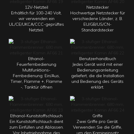
12V-Netzteil
Netzstecker
Erhältlich für 100-240 Volt,
Hochwertige Netzstecker für
wir verwenden ein
verschiedene Länder, z. B.
UL/CE/UKCA/CCC-geprüftes
EU/GB/US/CN-
Netzteil.
Standardstecker
Ethanol-
Benutzerhandbuch
Feuerfernbedienung
Jedes Gerät wird mit einer
Multifunktions-
Bedienungsanleitung
Fernbedienung: Ein/Aus,
geliefert, die die Installation
Timer, Flamme +, Flamme
und Bedienung des Geräts
-, Tanktür öffnen
erklärt.
Ethanol-Kunststoffschlauch
Griffe
Ein Kunststoffschlauch dient
Zwei Griffe pro Gerät.
zum Einfüllen und Ablassen.
Verwenden Sie die Griffe,
Vor Inbetriebnahme des
um den Kamineinsatz