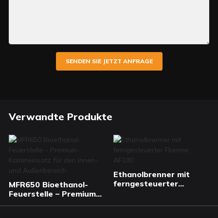
SENDEN SIE JETZT ANFRAGE
Verwandte Produkte
Ethanolbrenner mit
ferngesteuerter
MFR650 Bioethanol-
Flamme AF180
Feuerstelle – Premium-
Kamineinsatz für den
Innen- und