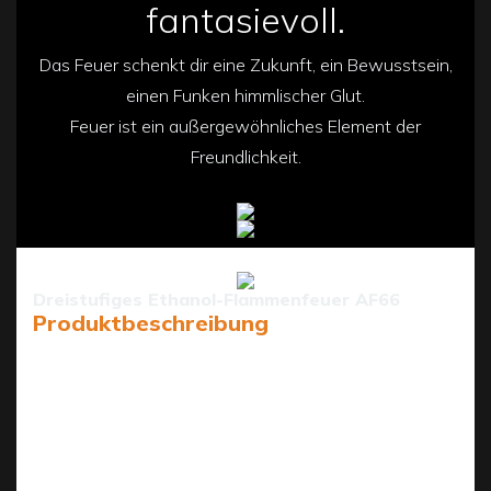
fantasievoll.
Das Feuer schenkt dir eine Zukunft, ein Bewusstsein,
einen Funken himmlischer Glut.
Feuer ist ein außergewöhnliches Element der
Freundlichkeit.
Dreistufiges Ethanol-Flammenfeuer AF66
Produktbeschreibung
Der AF66 ist ein 68 cm intelligenter Ethanol-
Flammenbrenner von Art Fireplace Technology Limited,
der Spitzentechnologie mit einem gemütlichen
Ambiente für Wohn- und Geschäftsräume verbindet.
Es verfügt über 3 einstellbare Flammenstufen (bis zu