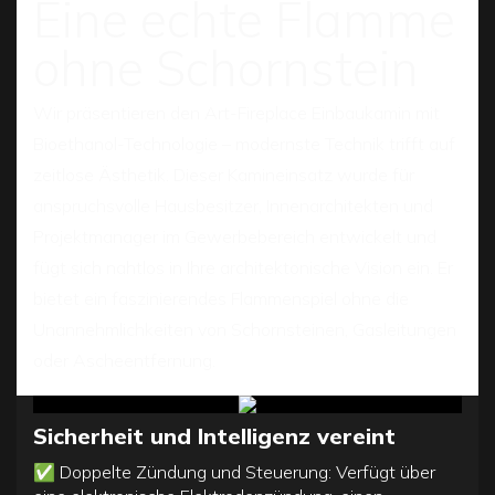
Eine echte Flamme
ohne Schornstein
Wir präsentieren den Art-Fireplace Einbaukamin mit
Bioethanol-Technologie – modernste Technik trifft auf
zeitlose Ästhetik. Dieser Kamineinsatz wurde für
anspruchsvolle Hausbesitzer, Innenarchitekten und
Projektmanager im Gewerbebereich entwickelt und
fügt sich nahtlos in Ihre architektonische Vision ein. Er
bietet ein faszinierendes Flammenspiel ohne die
Unannehmlichkeiten von Schornsteinen, Gasleitungen
oder Ascheentfernung.
Sicherheit und
Intelligenz vereint
✅
Doppelte Zündung und Steuerung: Verfügt über