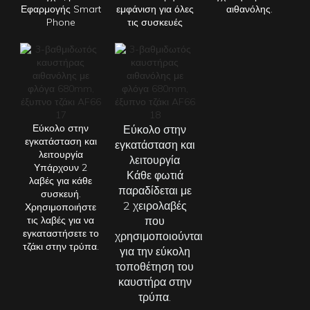
Εφαρμογής Smart
εμφάνιση για όλες
αιθανόλης.
Phone
τις συσκευές
Εύκολο στην
Εύκολο στην
εγκατάσταση και
εγκατάσταση και
λειτουργία
λειτουργία
Υπάρχουν 2
Κάθε
φωτιά
λαβές για κάθε
παραδίδεται με
συσκευή.
2 χειρολαβές
Χρησιμοποιήστε
τις λαβές για να
που
εγκαταστήσετε το
χρησιμοποιούνται
τζάκι στην τρύπα.
για την εύκολη
τοποθέτηση του
καυστήρα στην
τρύπα.