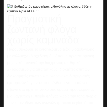
Πραγματική
ζωντανή φλόγα
χωρίς καμινάδα
Παρουσιάζουμε το εντοιχιζόμενο τζάκι βιοαιθανόλης
με καλλιτεχνικό σχεδιασμό—όπου η πρωτοποριακή
μηχανική συναντά την διαχρονική αισθητική.
Σχεδιασμένο για απαιτητικούς ιδιοκτήτες σπιτιών,
διακοσμητές εσωτερικών χώρων και διαχειριστές
εμπορικών έργων, αυτό το ένθετο ενσωματώνεται
άψογα στο αρχιτεκτονικό σας όραμα, προσφέροντας
μια μαγευτική εμπειρία φλόγας χωρίς την ταλαιπωρία
των καμινάδων, των αγωγών φυσικού αερίου ή του