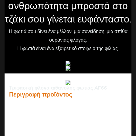
ανθρωπότητα μπροστά στο
τζάκι σου γίνεται ευφάνταστο.
Η φωτιά σου δίνει ένα μέλλον, μια συνείδηση, μια σπίθα
ουράνιας φλόγας.
Η φωτιά είναι ένα εξαιρετικό στοιχείο της φιλίας.
Τριφασική φλόγα αιθανόλης φωτιάς AF66
Περιγραφή προϊόντος
Το AF66 είναι ένας έξυπνος καυστήρας φλόγας
αιθανόλης 68 εκατοστών από την Art Fireplace
Technology Limited, που συνδυάζει τεχνολογία αιχμής
με ζεστή ατμόσφαιρα για κατοικίες και εμπορικούς
χώρους.