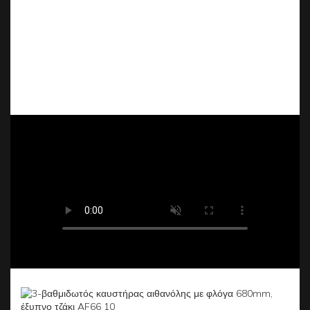
Διαθέτει 3 ρυθμιζόμενα επίπεδα φλόγας (πλάτος έως
42,6 cm) για προσαρμοσμένη θερμότητα, καθώς και
ολοκληρωμένους ανιχνευτές ασφαλείας (CO₂,
θερμότητα, διαρροή κ.λπ.) που απενεργοποιούν
αυτόματα τη μονάδα σε περίπτωση μη φυσιολογικής
λειτουργίας.