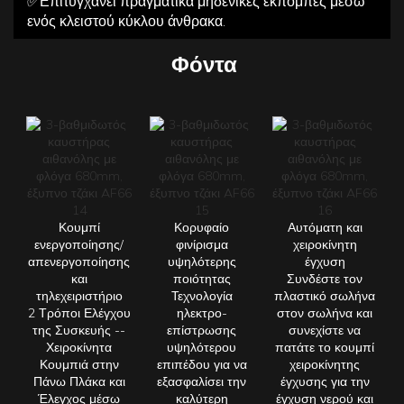
✅Επιτυγχάνει πραγματικά μηδενικές εκπομπές μέσω
ενός κλειστού κύκλου άνθρακα.
Φόντα
Κουμπί
Κορυφαίο
Αυτόματη και
ενεργοποίησης/
φινίρισμα
χειροκίνητη
απενεργοποίησης
υψηλότερης
έγχυση
και
ποιότητας
Συνδέστε τον
τηλεχειριστήριο
Τεχνολογία
πλαστικό σωλήνα
2 Τρόποι Ελέγχου
ηλεκτρο-
στον σωλήνα και
της Συσκευής --
επίστρωσης
συνεχίστε να
Χειροκίνητα
υψηλότερου
πατάτε το κουμπί
Κουμπιά στην
επιπέδου για να
χειροκίνητης
Πάνω Πλάκα και
εξασφαλίσει την
έγχυσης για την
Έλεγχος μέσω
καλύτερη
έγχυση νερού και