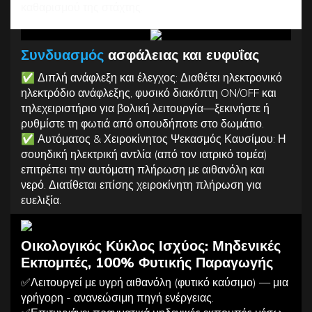
καθαρισμού της στάχτης.
Συνδυασμός
ασφάλειας και
ευφυΐας
✅
Διπλή ανάφλεξη και έλεγχος: Διαθέτει ηλεκτρονικό
ηλεκτρόδιο ανάφλεξης, φυσικό διακόπτη ON/OFF και
τηλεχειριστήριο για βολική λειτουργία—ξεκινήστε ή
ρυθμίστε τη φωτιά από οπουδήποτε στο δωμάτιο.
✅
Αυτόματος & Χειροκίνητος Ψεκασμός Καυσίμου: Η
σουηδική ηλεκτρική αντλία (από τον ιατρικό τομέα)
επιτρέπει την αυτόματη πλήρωση με αιθανόλη και
νερό. Διατίθεται επίσης χειροκίνητη πλήρωση για
ευελιξία.
Οικολογικός Κύκλος Ισχύος: Μηδενικές
Εκπομπές, 100% Φυτικής Παραγωγής
✅Λειτουργεί με υγρή αιθανόλη (φυτικό καύσιμο) — μια
γρήγορη - ανανεώσιμη πηγή ενέργειας.