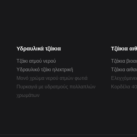
Υδραυλικά τζάκια
Τζάκια αι
Τζάκι ατμού νερού
Τζάκια βιοα
Υδραυλικό τζάκι ηλεκτρική
Τζάκια αιθα
Μονό χρώμα νερού ατμών φωτιά
Ελεγχόμενε
Πυρκαγιά με υδρατμούς πολλαπλών
Κορδέλα 4
χρωμάτων