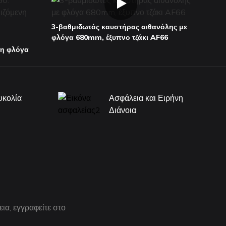
3-βαθμιδωτός καυστήρας αιθανόλης με
φλόγα 680mm, έξυπνο τζάκι AF66
νη φλόγα
ευκολία
Ασφάλεια και Ειρήνη
ς
Διάνοια
εια, εγγραφείτε στο