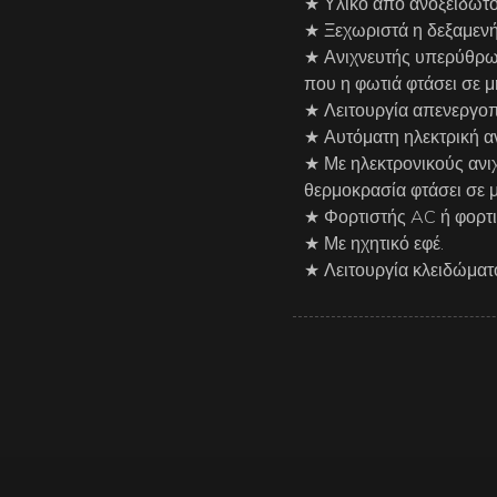
★ Υλικό από ανοξείδωτο
★ Ξεχωριστά η δεξαμενή 
★ Ανιχνευτής υπερύθρω
που η φωτιά φτάσει σε 
★ Λειτουργία απενεργοπ
★ Αυτόματη ηλεκτρική α
★ Με ηλεκτρονικούς ανιχ
θερμοκρασία φτάσει σε 
★ Φορτιστής AC ή φορτι
★ Με ηχητικό εφέ.
★ Λειτουργία κλειδώματο