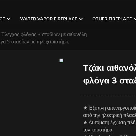
CE
WATER VAPOR FIREPLACE
OTHER FIREPLACE
Έλεγχος φλόγας 3 σταδίων με αιθανόλη
γα 3 σταδίων με τηλεχειριστήριο
Τζάκι αιθανό
φλόγα 3 σταδ
★ Έξυπνη απενεργοποίη
από την ηλεκτρική πλακέ
★ Αυτόματη έγχυση πλήρ
τον καυστήρα.