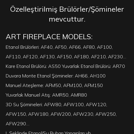
Özelleştirilmiş Brülörler/Şömineler
mevcuttur.
ART FIREPLACE MODELS:
Etanol Brülörleri: AF40, AF50, AF66, AF80, AF100,
AF110, AF120, AF130, AF150, AF180, AF210, AF230…
Kare Etanol Brülörü: AS50 Yuvarlak Etanol Brülörü: AR70
Duvara Monte Etanol Şömineler: AH66, AH100
Manuel Ateşleme: AFM50, AFM100, AFM150
Yuvarlak Manuel Atış: AMR50, AMR80
3D Su Şömineleri: AFW80, AFW100, AFW120,
AFW150, AFW180, AFW200, AFW230, AFW250,
AFW290…
L Şeklinde Etanol/Su Buharı Yangınları vb...