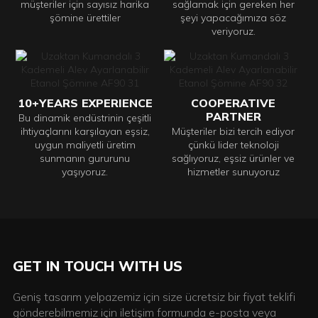
müşteriler için sayısız harika
sağlamak için gereken her
şömine ürettiler
şeyi yapacağımıza söz
veriyoruz.
10+YEARS EXPERIENCE
COOPERATIVE
PARTNER
Bu dinamik endüstrinin çeşitli
ihtiyaçlarını karşılayan eşsiz,
Müşteriler bizi tercih ediyor
uygun maliyetli üretim
çünkü lider teknoloji
sunmanın gururunu
sağlıyoruz, eşsiz ürünler ve
yaşıyoruz.
hizmetler sunuyoruz
GET IN TOUCH WITH US
Geniş tasarım yelpazemiz için size ücretsiz bir fiyat teklifi
gönderebilmemiz için iletişim formunda e-posta veya