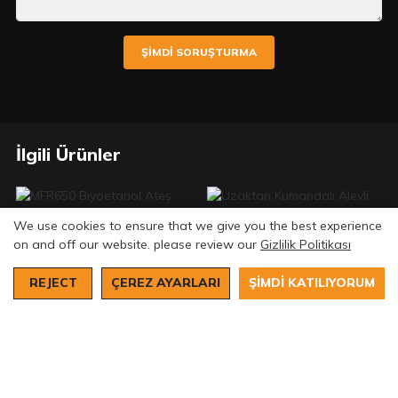
ŞIMDI SORUŞTURMA
İlgili Ürünler
We use cookies to ensure that we give you the best experience
Uzaktan Kumandalı
on and off our website. please review our
Gizlilik Politikası
Alevli Etanol Brülörü
MFR650 Biyoetanol
AF180
Ateş Çukuru - Üstün
REJECT
ÇEREZ AYARLARI
ŞIMDI KATILIYORUM
Kalite İç ve Dış Mekan
Şömine Eklentisi
© Telif hakkı 2026 Art Fireplace Technology Limited'e
aittir. Tüm hakları saklıdır. |
Gizlilik Politikası
Site Haritası