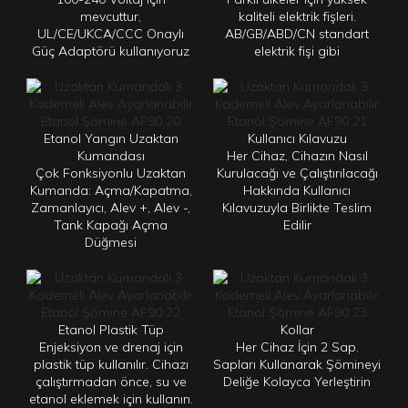
mevcuttur,
kaliteli elektrik fişleri.
UL/CE/UKCA/CCC Onaylı
AB/GB/ABD/CN standart
Güç Adaptörü kullanıyoruz
elektrik fişi gibi
Etanol Yangın Uzaktan
Kullanıcı Kılavuzu
Kumandası
Her Cihaz, Cihazın Nasıl
Çok Fonksiyonlu Uzaktan
Kurulacağı ve Çalıştırılacağı
Kumanda: Açma/Kapatma,
Hakkında Kullanıcı
Zamanlayıcı, Alev +, Alev -,
Kılavuzuyla Birlikte Teslim
Tank Kapağı Açma
Edilir
Düğmesi
Etanol Plastik Tüp
Kollar
Enjeksiyon ve drenaj için
Her Cihaz İçin 2 Sap.
plastik tüp kullanılır. Cihazı
Sapları Kullanarak Şömineyi
çalıştırmadan önce, su ve
Deliğe Kolayca Yerleştirin
etanol eklemek için kullanın.