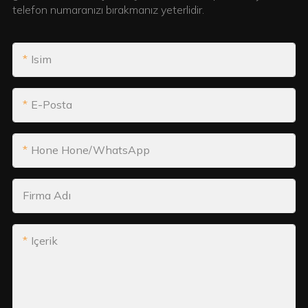
telefon numaranızı bırakmanız yeterlidir.
Isim
E-Posta
Hone Hone/WhatsApp
Firma Adı
Içerik