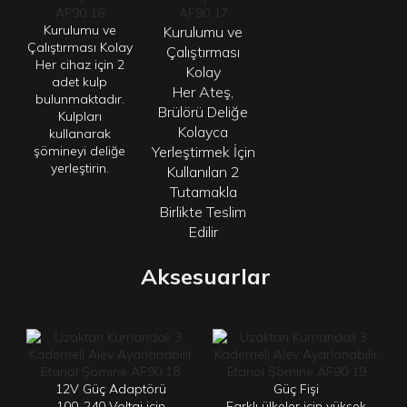
Kurulumu ve
Kurulumu ve
Çalıştırması Kolay
Çalıştırması
Her cihaz için 2
Kolay
adet kulp
Her
Ateş,
bulunmaktadır.
Brülörü Deliğe
Kulpları
Kolayca
kullanarak
şömineyi deliğe
Yerleştirmek İçin
yerleştirin.
Kullanılan 2
Tutamakla
Birlikte Teslim
Edilir
Aksesuarlar
12V Güç Adaptörü
Güç Fişi
100-240 Voltaj için
Farklı ülkeler için yüksek