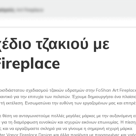
ατμούς Art Fireplace
CE
WATER VAPOR FIREPLACE
OTHER FIREPLACE
έδιο τζακιού με
ireplace
ρισδιάστατου σχεδιασμού τζακιών υδρατμών στην FoShan Art Fireplac
αντικό για την επιτυχία των πελατών. Έχουμε δημιουργήσει ένα πλαίσιο
ωστή εκτέλεση. Ενσωματώνει την ευθύνη των εργαζομένων μας και επιτρέ
 σε θέση να ανταγωνιστούμε πολλές μεγάλες μάρκες με την αυξανόμενη 
 για τη διαμόρφωση ευνοϊκών και ισχυρών εικόνων επωνυμίας. Η πίεση
και να εργαζόμαστε σκληρά για να γίνουμε η σημερινή ισχυρή μάρκα.
er Vapor Fireplace Design και άλλα προϊόντα με προσεγμένες και χρή