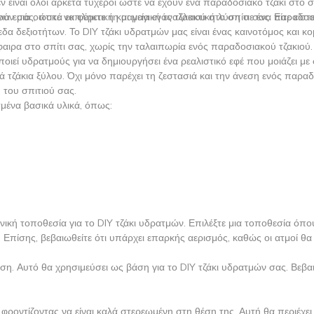
ν είναι όλοι αρκετά τυχεροί ώστε να έχουν ένα παραδοσιακό τζάκι στο σπ
τούν μια οπτικά εκπληκτική και μαγική εναλλακτική λύση σε ένα παραδοσι
για εσάς, ώστε να φέρετε τη μαγεία ενός τζακιού στο σπίτι σας. Είτε είστ
ίπεδα δεξιοτήτων. Το DIY τζάκι υδρατμών μας είναι ένας καινοτόμος και κ
αιρα στο σπίτι σας, χωρίς την ταλαιπωρία ενός παραδοσιακού τζακιού.
οιεί υδρατμούς για να δημιουργήσει ένα ρεαλιστικό εφέ που μοιάζει με 
 τζάκια ξύλου. Όχι μόνο παρέχει τη ζεστασιά και την άνεση ενός παρα
 του σπιτιού σας.
ισμένα βασικά υλικά, όπως:
δανική τοποθεσία για το DIY τζάκι υδρατμών. Επιλέξτε μια τοποθεσία όπο
Επίσης, βεβαιωθείτε ότι υπάρχει επαρκής αερισμός, καθώς οι ατμοί θ
ση. Αυτό θα χρησιμεύσει ως βάση για το DIY τζάκι υδρατμών σας. Βεβαι
φροντίζοντας να είναι καλά στερεωμένη στη θέση της. Αυτή θα περιέχει