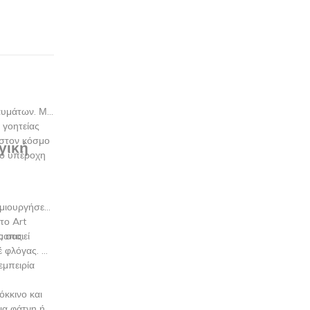
θαυμάτων. Με
 γοητείας
 στον κόσμο
γική
ιο υπέροχη
ημιουργήσετε
το Art
ς σας.
μοποιεί
έ φλόγας. Η
εμπειρία
όκκινο και
ια φάτνη ή