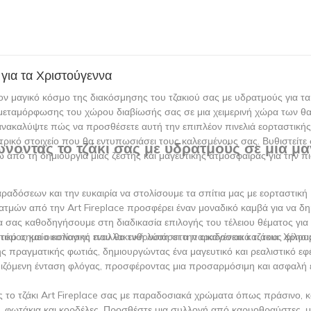
 για τα Χριστούγεννα
 μαγικό κόσμο της διακόσμησης του τζακιού σας με υδρατμούς για τα
ίδι μεταμόρφωσης του χώρου διαβίωσής σας σε μια χειμερινή χώρα των 
, ανακαλύψτε πώς να προσθέσετε αυτή την επιπλέον πινελιά εορταστικής
τρικό στοιχείο που θα εντυπωσιάσει τους καλεσμένους σας. Βυθιστείτε
νοντας το τζάκι σας με υδρατμούς σε μια μα
 από τη δημιουργία μιας ζεστής και μαγευτικής ατμόσφαιρας για την π
ραδόσεων και την ευκαιρία να στολίσουμε τα σπίτια μας με εορταστική
ρατμών από την Art Fireplace προσφέρει έναν μοναδικό καμβά για να δ
α σας καθοδηγήσουμε στη διαδικασία επιλογής του τέλειου θέματος για 
ικό σημείο εστίασης που θα ενθουσιάσει την οικογένεια και τους φίλου
νοτόμος και οικολογική εναλλακτική λύση στα παραδοσιακά τζάκια. Χρησι
ς πραγματικής φωτιάς, δημιουργώντας ένα μαγευτικό και ρεαλιστικό εφ
θμιζόμενη ένταση φλόγας, προσφέροντας μια προσαρμόσιμη και ασφαλή 
 το τζάκι Art Fireplace σας με παραδοσιακά χρώματα όπως πράσινο, κ
α, φωτάκια και κορδέλες. Προσθέστε μια συλλογή από καρυοθραύστες, μ