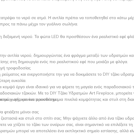
τατρέψει το νερό σε ατμό. Η αντλία πρέπει να τοποθετηθεί στο κάτω μέ
 προς τα πάνω μέχρι τον γυάλινο σωλήνα.
η δεξαμενή νερού. Τα φώτα LED θα προσθέσουν ένα ρεαλιστικό εφέ φλ
την αντλία νερού, δημιουργώντας ένα φράγμα μεταξύ των υδρατμών κα
σης στη δημιουργία ενός πιο ρεαλιστικού εφέ που μοιάζει με φλόγα.
πηγή τροφοδοσίας
 ρεύματος και ενεργοποιήστε την για να δοκιμάσετε το DIY τζάκι υδρατ
ύτερη ευκολία.
ι κομψό έργο είναι ιδανικό για να φέρετε τη μαγεία ενός παραδοσιακού 
δοσιακών τζακιών. Με το DIY Τζάκι Υδρατμών Art Fireplace, μπορείτε 
κιού χωρίς κανένα μειονέκτημα.
υδρατμών σήμερα και προσθέστε μια πινελιά κομψότητας και στυλ στη δ
α φτιάξετε μόνοι σας
 ζεστασιά και στυλ στο σπίτι σας; Μην ψάχνετε άλλο από ένα τζάκι υδ
ετε να χτίζετε το τζάκι των ονείρων σας, είναι σημαντικό να επιλέξετε τ
ρατμών μπορεί να αποτελέσει ένα εκπληκτικό σημείο εστίασης, αλλά είν