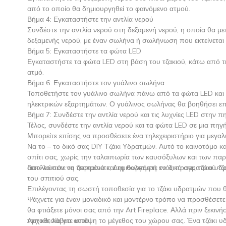
από το οποίο θα δημιουργηθεί το φαινόμενο ατμού.
Βήμα 4: Εγκαταστήστε την αντλία νερού
Συνδέστε την αντλία νερού στη δεξαμενή νερού, η οποία θα με
δεξαμενής νερού, με έναν σωλήνα ή σωλήνωση που εκτείνεται
Βήμα 5: Εγκαταστήστε τα φώτα LED
Εγκαταστήστε τα φώτα LED στη βάση του τζακιού, κάτω από τ
ατμό.
Βήμα 6: Εγκαταστήστε τον γυάλινο σωλήνα
Τοποθετήστε τον γυάλινο σωλήνα πάνω από τα φώτα LED και 
ηλεκτρικών εξαρτημάτων. Ο γυάλινος σωλήνας θα βοηθήσει επί
Βήμα 7: Συνδέστε την αντλία νερού και τις λυχνίες LED στην 
Τέλος, συνδέστε την αντλία νερού και τα φώτα LED σε μια πηγή
Μπορείτε επίσης να προσθέσετε ένα τηλεχειριστήριο για μεγαλ
Να το – το δικό σας DIY Τζάκι Υδρατμών. Αυτό το καινοτόμο κα
σπίτι σας, χωρίς την ταλαιπωρία των καυσόξυλων και των παρα
απολαύσετε τη ζεστασιά και τη θαλπωρή ενός πραγματικού τζα
Γιατί λοιπόν να περιμένετε; Δημιουργήστε το δικό σας τζάκι 
του σπιτιού σας.
Επιλέγοντας τη σωστή τοποθεσία για το τζάκι υδρατμών που θ
Ψάχνετε για έναν μοναδικό και μοντέρνο τρόπο να προσθέσετε
θα φτιάξετε μόνοι σας από την Art Fireplace. Αλλά πριν ξεκινήσ
τοποθεσία για αυτό.
Αρχικά, λάβετε υπόψη το μέγεθος του χώρου σας. Ένα τζάκι υδ