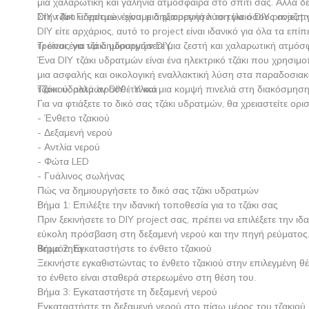
μια χαλαρωτική και γαλήνια ατμόσφαιρα στο σπίτι σας. Αλλά δε
DIY τζάκι υδρατμών είναι μια εξαιρετική λύση για όσους αναζη
Στην Art Fireplace, έχουμε δημιουργήσει το τέλειο DIY project 
DIY είτε αρχάριος, αυτό το project είναι ιδανικό για όλα τα επ
τρόπος για να δημιουργήσετε μια ζεστή και χαλαρωτική ατμόσφ
Τι είναι ένα τζάκι υδρατμών DIY;
Ένα DIY τζάκι υδρατμών είναι ένα ηλεκτρικό τζάκι που χρησιμοπ
μια ασφαλής και οικολογική εναλλακτική λύση στα παραδοσιακά
τζακιού, αλλά προσθέτει και μια κομψή πινελιά στη διακόσμηση
Τζάκι υδρατμών DIY - Υλικά
Για να φτιάξετε το δικό σας τζάκι υδρατμών, θα χρειαστείτε ορ
- Ένθετο τζακιού
- Δεξαμενή νερού
- Αντλία νερού
- Φώτα LED
- Γυάλινος σωλήνας
Πώς να δημιουργήσετε το δικό σας τζάκι υδρατμών
Βήμα 1: Επιλέξτε την ιδανική τοποθεσία για το τζάκι σας
Πριν ξεκινήσετε το DIY project σας, πρέπει να επιλέξετε την ι
εύκολη πρόσβαση στη δεξαμενή νερού και την πηγή ρεύματος. 
θερμότητα.
Βήμα 2: Εγκαταστήστε το ένθετο τζακιού
Ξεκινήστε εγκαθιστώντας το ένθετο τζακιού στην επιλεγμένη θέ
το ένθετο είναι σταθερά στερεωμένο στη θέση του.
Βήμα 3: Εγκαταστήστε τη δεξαμενή νερού
Εγκαταστήστε τη δεξαμενή νερού στο πίσω μέρος του τζακιού, 