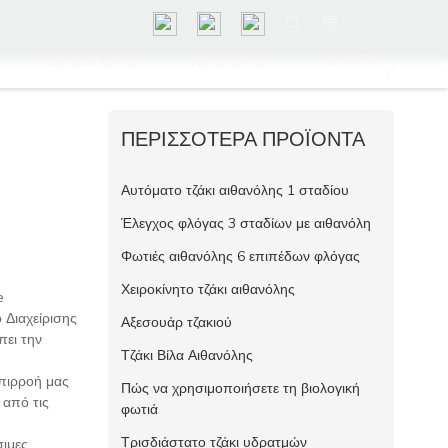
CONTACT US
ΓΊΝΕ ΈΜΠΟΡΟΣ
RESOURCES
ΠΕΡΙΣΣΌΤΕΡΑ ΠΡΟΪΌΝΤΑ
Αυτόματο τζάκι αιθανόλης 1 σταδίου
Έλεγχος φλόγας 3 σταδίων με αιθανόλη
Φωτιές αιθανόλης 6 επιπέδων φλόγας
Χειροκίνητο τζάκι αιθανόλης
e
 Διαχείρισης
Αξεσουάρ τζακιού
πει την
Τζάκι Βίλα Αιθανόλης
επιρροή μας
Πώς να χρησιμοποιήσετε τη βιολογική
 από τις
φωτιά
Τρισδιάστατο τζάκι υδρατμών
σιμες