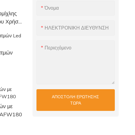
Όνομα
ομίχλης
ου Χρήση
ΗΛΕΚΤΡΟΝΙΚΗ ΔΙΕΥΘΥΝΣΗ
Περιεχόμενο
ατμών
ΑΠΟΣΤΟΛΉ ΕΡΏΤΗΣΗΣ
ΤΏΡΑ
ών με
ο AFW180