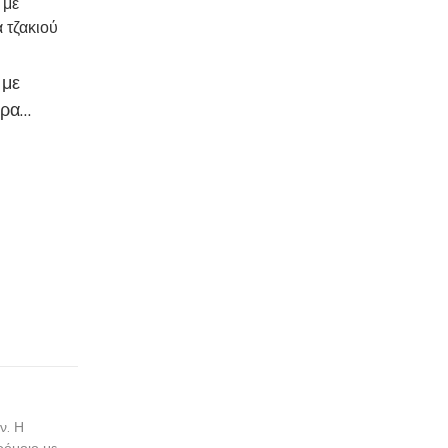
 με
ήρα
ης AF50
ν. Η