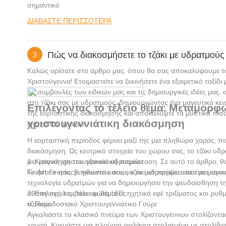
σημαντικό
ΔΙΑΒΆΣΤΕ ΠΕΡΙΣΣΌΤΕΡΑ
Πώς να διακοσμήσετε το τζάκι με υδρατμούς
3
Καλώς ορίσατε στο άρθρο μας, όπου θα σας αποκαλύψουμε τον
Χριστούγεννα! Ετοιμαστείτε να ξεκινήσετε ένα εξαιρετικό ταξ
τις συμβουλές των ειδικών μας και τις δημιουργικές ιδέες μας
στο τζάκι σας με υδρατμούς, δημιουργώντας ένα μαγευτικό κεν
Επιλέγοντας το τέλειο θέμα: Μεταμορφώ
της εορταστικής διακόσμησης και αποκαλύψτε τα μυστικά πίσω
χριστουγεννιάτικη διακόσμηση
εποχή του χρόνου.
Η εορταστική περίοδος φέρνει μαζί της μια πληθώρα χαράς, πα
διακόσμηση. Ως κεντρικό στοιχείο του χώρου σας, το τζάκι υδ
μια μαγική χριστουγεννιάτικη παράσταση. Σε αυτό το άρθρο, θ
1. Κατανόηση του τζακιού υδρατμών:
Fireplace σας, βοηθώντας σας να το μετατρέψετε σε ένα μαγευτ
Το Art Fireplace, γνωστό και ως τζάκι υδρατμών, είναι μια και
τεχνολογία υδρατμών για να δημιουργήσει την ψευδαίσθηση τη
οθόνη περιλαμβάνει φώτα LED, ηχητικά εφέ τριξίματος και ρυ
2. Επιλογή του τέλειου θέματος:
τζακιού.
α. Παραδοσιακό Χριστουγεννιάτικο Γούρι:
Αγκαλιάστε το κλασικό πνεύμα των Χριστουγέννων στολίζοντας
χρυσό. Κρεμάστε μια πλούσια γιρλάντα στολισμένη με στολίδι