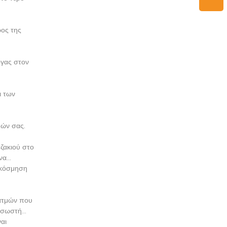
ρος της
όγας στον
ι των
μών σας.
τζακιού στο
να
ιακόσμηση
ρατμών που
η σωστή
αι