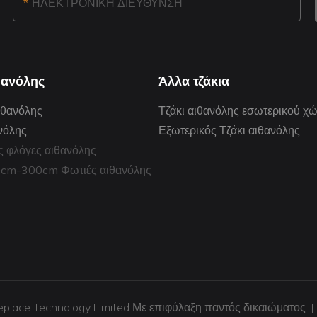
ΗΛΕΚΤΡΟΝΙΚΗ ΔΙΕΥΘΥΝΣΗ
θανόλης
Άλλα τζάκια
ιθανόλης
Τζάκι αιθανόλης εσωτερικού χ
νόλης
Εξωτερικός Τζάκι αιθανόλης
ς φλόγες αιθανόλης
0cm-300cm Φωτιές αιθανόλης
eplace Technology Limited Με επιφύλαξη παντός δικαιώματος. |