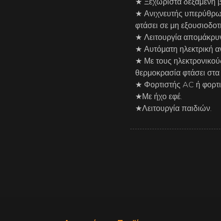
★ Ξεχωριστά δεξαμενή β
★ Ανιχνευτής υπερύθρω
φτάσει σε μη εξουσιοδοτ
★ Λειτουργία απομάκρυν
★ Αυτόματη ηλεκτρική α
★ Με τους ηλεκτρονικούς
θερμοκρασία φτάσει στα
★ Φορτιστής AC ή φορτι
★Με ήχο εφέ.
★Λειτουργία παιδιών.