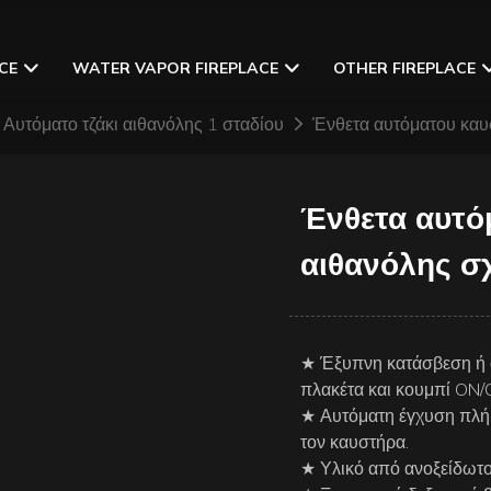
CE
WATER VAPOR FIREPLACE
OTHER FIREPLACE
Αυτόματο τζάκι αιθανόλης 1 σταδίου
Ένθετα αυτόματου καυσ
Ένθετα αυτό
αιθανόλης σχ
★ Έξυπνη κατάσβεση ή 
πλακέτα και κουμπί ON/O
★ Αυτόματη έγχυση πλήρ
τον καυστήρα.
★ Υλικό από ανοξείδωτο