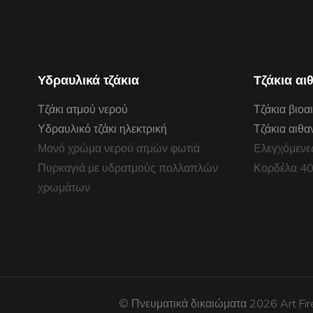
Υδραυλικά τζάκια
Τζάκια αι
Τζάκι ατμού νερού
Τζάκια βιοα
Υδραυλικό τζάκι ηλεκτρική
Τζάκια αιθα
Μονό χρώμα νερού ατμών φωτιά
Ελεγχόμενε
Πυρκαγιά με υδρατμούς πολλαπλών
Κορδέλα 4
χρωμάτων
© Πνευματικά δικαιώματα 2026 Art Fir