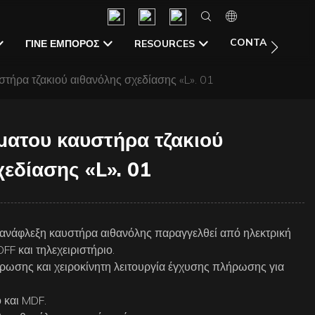
CONTACT US
ΓΊΝΕ ΈΜΠΟΡΟΣ
RESOURCES
τήρα τζακιού αιθανόλης σχεδίασης «L». 01
ματου καυστήρα τζακιού
εδίασης «L». 01
ανάφλεξη καυστήρα αιθανόλης παραγγελθεί από ηλεκτρική
FF και τηλεχειριστήριο.
ωσης και χειροκίνητη λειτουργία έγχυσης πλήρωσης για
 και MDF.