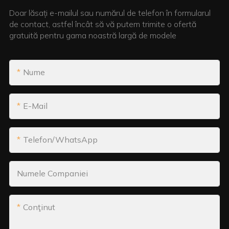
Doar lăsați e-mailul sau numărul de telefon în formularul
de contact, astfel încât să vă putem trimite o ofertă
gratuită pentru gama noastră largă de modele
Nume
E-Mail
Telefon/WhatsApp
Numele Companiei
Conţinut