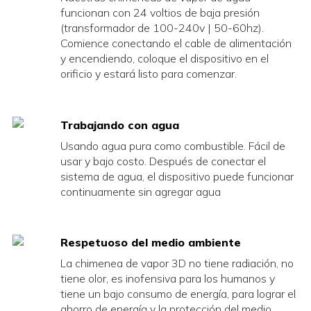
funcionan con 24 voltios de baja presión
desbordamiento ★
★ Conectar al sistema
(transformador de 100-240v | 50-60hz).
Funciones de protección
de tuberías de agua
Comience conectando el cable de alimentación
contra sobretensión y
★ Conservación de
y encendiendo, coloque el dispositivo en el
fugas de energía
energía verde
orificio y estará listo para comenzar.
★ Función de protección
contra desbordamiento
★ Funciones de
protección contra
Trabajando con agua
sobretensiones y fugas
Usando agua pura como combustible. Fácil de
de energía
usar y bajo costo. Después de conectar el
sistema de agua, el dispositivo puede funcionar
continuamente sin agregar agua
Respetuoso del medio ambiente
La chimenea de vapor 3D no tiene radiación, no
tiene olor, es inofensiva para los humanos y
tiene un bajo consumo de energía, para lograr el
ahorro de energía y la protección del medio