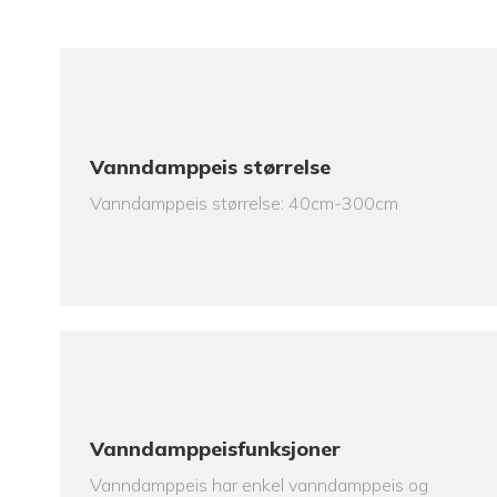
Vanndamppeis størrelse
Vanndamppeis størrelse: 40cm-300cm
Vanndamppeisfunksjoner
Vanndamppeis har enkel vanndamppeis og