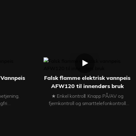
 Vannpeis
Falsk flamme elektrisk vannpeis
AFW120 til innendørs bruk
betjening,
★ Enkel kontroll: Knapp PÅ/AV og
gfri
fjernkontroll og smarttelefonkontroll
onstruksjon:
(valgfritt) ★ Materiale i rustfritt stål og
usterbar
MDF ★ Justerbar flammehøyde ★
onshastighet
Flammehastighet: Justerbar ★ Flamme i
efunksjon
flere farger (valgfritt) ★ LED-lys ★