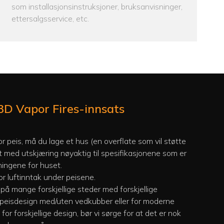
som installasjonsinstruksjoner, bruksanvisninger,
ettersalgsservice, etc.
u 3D Vapor Fires-innsats
or peis, må du lage et hus (en overflate som vil støtte
t med utskjæring nøyaktig til spesifikasjonene som er
ningene for huset.
 for luftinntak under peisene.
å mange forskjellige steder med forskjellige
ll peisdesign med/uten vedkubber eller for moderne
or forskjellige design, bør vi sørge for at det er nok