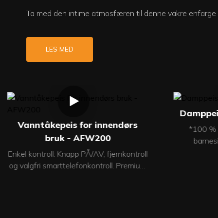
Ta med den intime atmosfæren til denne vakre enfarge
LES MED
Damppei
Vanntåkepeis for innendørs
*100 % s
bruk - AFW200
barnesi
tørrforbren
Enkel kontroll: Knapp PÅ/AV, fjernkontroll
for å forhi
og valgfri smarttelefonkontroll. Premium
opps
materialer: Laget av rustfritt stål og MDF.
forhåndsgra
Tilpassbare flammeeffekter: Justerbar
den i ve
flammehøyde og -hastighet; flere
standardå
flammefarger (valgfritt). LED-belysning