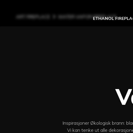
ART FIREPLACE
WATER VAPOR FIREPLACE
ETHANOL FIREPLA
V
Inspirasjoner Økologisk brann: bl
Vi kan tenke ut alle dekorasjon