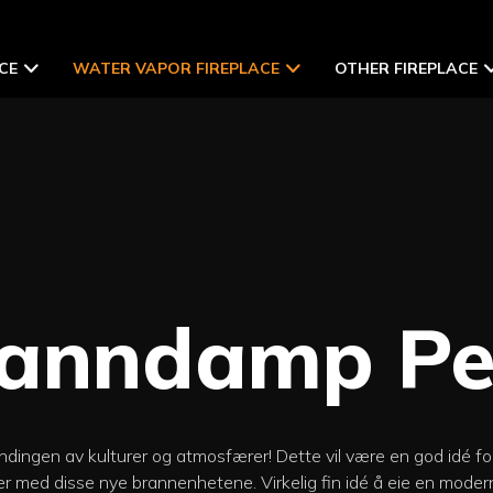
CE
WATER VAPOR FIREPLACE
OTHER FIREPLACE
anndamp
Pe
andingen av kulturer og atmosfærer! Dette vil være en god idé for
er med disse nye brannenhetene. Virkelig fin idé å eie en mode