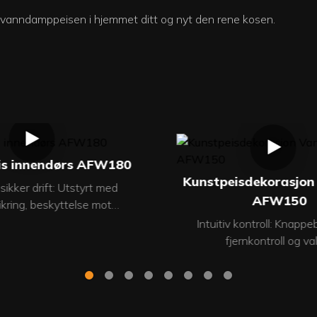
 vanndamppeisen i hjemmet ditt og nyt den rene kosen.
s innendørs AFW180
Kunstpeisdekorasjon
ikker drift: Utstyrt med
AFW150
kring, beskyttelse mot
ning og kortslutningssikring
Intuitiv kontroll: Knappe
ndre ulykker. *Problemfritt
fjernkontroll og val
ett: Ingen behov for
smarttelefonintegrasjon K
vde vannrør – bare monter
Rustfritt stål og MDF J
ggen (passer i de fleste
flammehøyde og fluktuasj
pninger) og nyt. *Enkelt
Valgfri flerfarget flamm