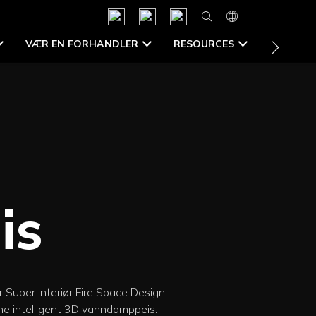
CONTAC
VÆR EN FORHANDLER
RESOURCES
is
 Super Interiør Fire Space Design!
rne intelligent 3D vanndamppeis.