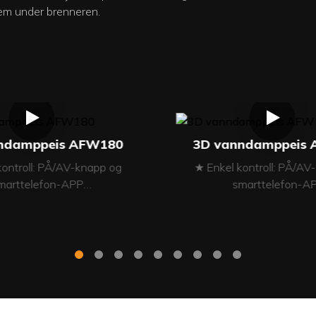
tem under brenneren.
ndamppeis AFW180
3D vanndamppeis
kontroll: PÅ/AV-knapp og
★ Enkel kontroll: PÅ/AV
marttelefon-APP
smarttelefon-A
 24V lavspenning
★ 24V lavspenni
iale i rustfritt og MDF
★ Materiale i rustfrit
ydejusterbar flamme
★ Høydejusterbar f
ehastighet: Justerbar
★ Flammehastighet: Ju
lamme flere farger
★ Flamme flere fa
★ LED-lys
★ LED-lys
★ Musikkspiller
★ Musikkspille