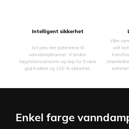
★ Au
Automatisk dreneringssystem ★ Koble
★ Autom
til vannrørssystem (valgfritt) ★ Grønn
★ Kob
energisparing ★ Overløpsvern ★
★ G
Overspenningsvern og
★ Overlø
strømlekkasjebeskyttelse
Intelligent sikkerhet
★ Overs
Våre van
strømlekka
Art peis eier patentene til
volt la
vanndampbranner. Vi bruker
transfor
høyytelsessensorer og skip for å sikre
strømledni
god kvalitet og 100 % sikkerhet.
enheten i
Enkel farge vanndam