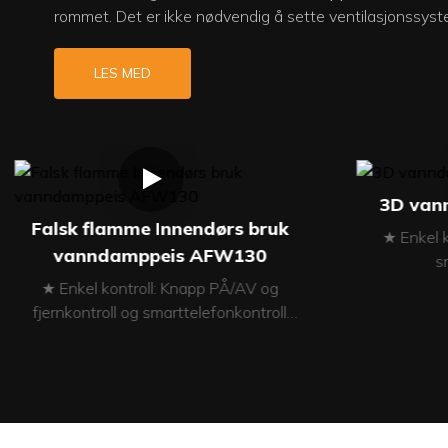
rommet. Det er ikke nødvendig å sette ventilasjonssys
LES MED
3D van
Falsk flamme Innendørs bruk
★ Enkel 
vanndamppeis AFW130
s
★
★ Enkel kontroll: Knapp PÅ/AV og
★ Mater
fjernkontroll og smarttelefonkontroll
★ Hø
(valgfritt) ★ Materiale i rustfritt stål og
★ Flamm
MDF ★ Justerbar flammehøyde ★
★ F
Flammehastighet: Justerbar ★ Flamme i
flere farger (valgfritt) ★ LED-lys ★
Automatisk fylling av tanken ★