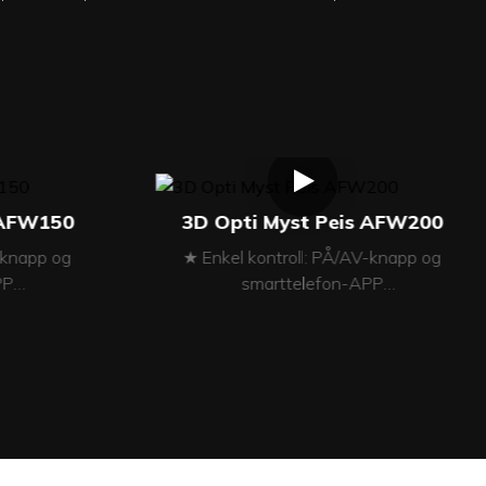
 AFW150
3D Opti Myst Peis AFW200
-knapp og
★ Enkel kontroll: PÅ/AV-knapp og
PP
smarttelefon-APP
ng
★ 24V lavspenning
t og MDF
★ Materiale i rustfritt og MDF
lamme
★ Høydejusterbar flamme
sterbar
★ Flammehastighet: Justerbar
rger
★ Flamme flere farger
★ LED-lys
r
★ Musikkspiller