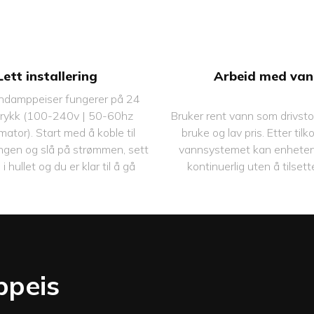
tomatisk fyll tanken
★ Automatisk fyll t
atisk dreneringssystem
★ Automatisk drenerin
le til vannrørsystem
★ Koble til vannrør
rønn energisparing
★ Grønn energispa
psbeskyttelsesfunksjon
★ Overløpsbeskyttelse
Lett installering
Arbeid med van
penningsbeskyttende og
★ Overspenningsbeskyt
ndamppeiser fungerer på 24
sjebeskyttende funksjoner
strømlekkasjebeskyttende
vtrykk (100-240v | 50-60hz
Bruker rent vann som drivstof
mator). Start med å koble til
bruke og lav pris. Etter tilk
ngen og slå på strømmen, sett
vannsystemet kan enheten
 hullet og du er klar til å gå
kontinuerlig uten å tilset
ppeis