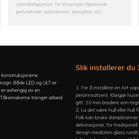
vanndamppeiser, for eksempel tilpassede
peisrammer, peisrammer, peisglass, etc.
Slik installerer d
e konstruksjonene.
design. Både LED og ULT er
1
For å installere en Art vap
n er avhengig av en
peisinnsatsen).
Klargjør huse
e. Tåkemakerne trenger arbeid
gitt. 10 mm bredere enn teg
2. La det være hull eller hull
Folk kan bruke dampbranner p
dekorasjoner, for tradisjone
design med/uten glass rundt, f