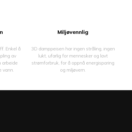
anken
★ Automatisk fyll tanken
gssystem
★ Automatisk dreneringssystem
system
★ Koble til vannrørsystem
ring
★ Grønn energisparing
sfunksjon
★ Overløpsbeskyttelsesfunksjon
n
Miljøvennlig
tende og
★ Overspenningsbeskyttende og
 funksjoner
strømlekkasjebeskyttende funksjoner
f. Enkel å
3D damppeisen har ingen stråling, ingen
opling av
lukt, ufarlig for mennesker og lavt
 arbeide
strømforbruk, for å oppnå energisparing
te vann.
og miljøvern.