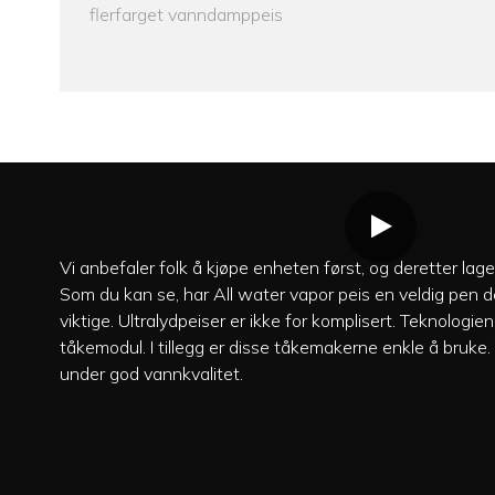
flerfarget vanndamppeis
Vi anbefaler folk å kjøpe enheten først, og deretter lag
Som du kan se, har All water vapor peis en veldig pen 
viktige. Ultralydpeiser er ikke for komplisert. Teknologie
tåkemodul. I tillegg er disse tåkemakerne enkle å bruk
under god vannkvalitet.