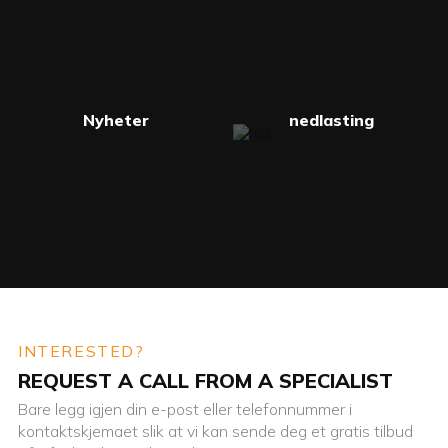
Nyheter
nedlasting
INTERESTED?
REQUEST A CALL FROM A SPECIALIST
Bare legg igjen din e-post eller telefonnummer i
kontaktskjemaet slik at vi kan sende deg et gratis tilbud