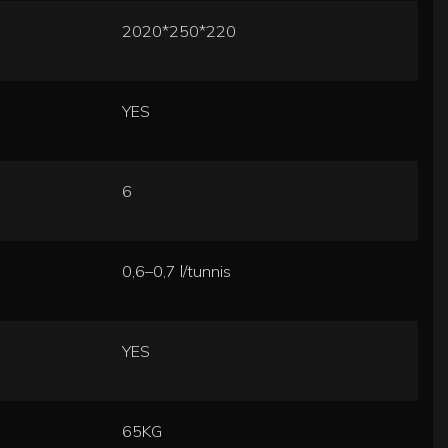
2020*250*220
YES
6
0,6–0,7 l/tunnis
YES
65KG