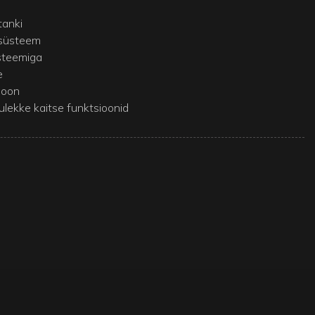
tanki
süsteem
steemiga
e
ioon
ulekke kaitse funktsioonid