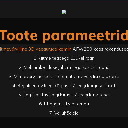
Toote parameetri
itmevärviline 3D veeauruga kamin
AFW200 koos rakenduseg
1. Mitme teabega LCD-ekraan
2. Mobiilirakenduse juhtimine ja käsitsi nupud
3. Mitmevärviline leek - piiramatu arv värvilisi auruleeke
4. Reguleeritav leegi kõrgus - 7 leegi kõrguse taset
5. Reguleeritav leegi kiirus - 7 leegi kiirustaset
6. Ühendatud veetoruga
7. Valjuhääldid