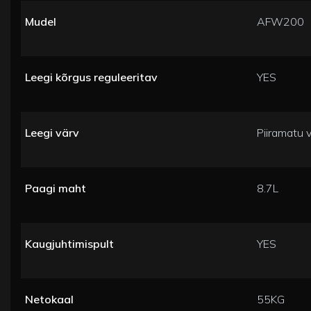
Mudel
AFW200
Leegi kõrgus reguleeritav
YES
Leegi värv
Piiramatu 
Paagi maht
8.7L
Kaugjuhtimispult
YES
Netokaal
55KG