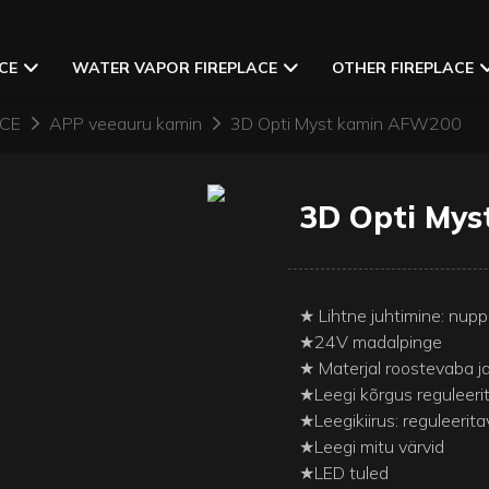
CE
WATER VAPOR FIREPLACE
OTHER FIREPLACE
ACE
APP veeauru kamin
3D Opti Myst kamin AFW200
3D Opti My
★ Lihtne juhtimine: nupp
★24V madalpinge
★ Materjal roostevaba 
★Leegi kõrgus reguleerit
★Leegikiirus: reguleerita
★Leegi mitu värvid
★LED tuled