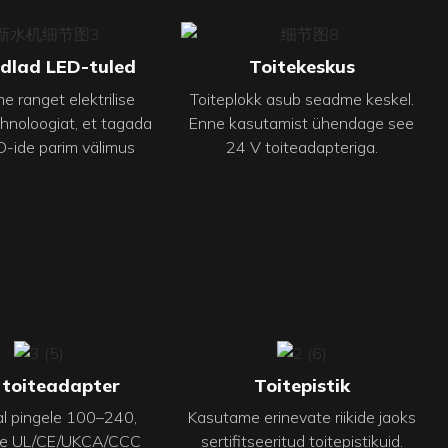
dlad LED-tuled
Toitekeskus
 ranget elektrilise
Toiteplokk asub seadme keskel.
hnoloogiat, et tagada
Enne kasutamist ühendage see
D-ide parim välimus
24 V toiteadapteriga.
 toiteadapter
Toitepistik
l pingele 100–240,
Kasutame erinevate riikide jaoks
e UL/CE/UKCA/CCC
sertifitseeritud toitepistikuid.