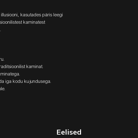
llusiooni, kasutades päris leegi
ioonilistest kaminatest
.
ru.
ditsioonilist kaminat.
kaminatega.
bida iga kodu kujundusega.
le.
Eelised