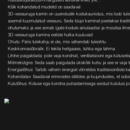
Kõik kohandatud mudelid on saadaval
3D-veeauruga kamin
on uuenduslik kodukaunistus, mis loob tule i
asemel kuumutatud veeauru. Seda tüüpi kaminat peetakse tradits
ohutumaks ja see annab igale kodule ainulaadse ja moodsa ilme
3D-veeauruga kamina
eeliste hulka kuuluvad:
Ohutu: Päris tulekahju ei ole, mis vähendab tuleohtu.
Keskkonnasõbralik: Ei tekita heitgaase, tuhka ega tahma.
Lihtne paigaldada: pole vaja korstnat, ventilatsiooni ega kütuseto
Mitmekülgne: Seda saab paigutada ükskõik kuhu ja see ei vaja tra
Energiatõhus: Tarbib vähem energiat võrreldes traditsiooniliste 
Kohandatav: Saadaval erinevates stiilides ja kujundustes, et so
Kulutõhus: Kütuse ega korstna puhastamisega seotud kulutusi po