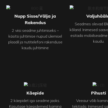
Nupp Sisse/Välja ja
Valjuhääl
Rakendus
Seadmes olevad Bl
kõlarid. Inimesed saa
2 viisi seadme juhtimiseks –
esitada mobiilseadme B
käsitsi juhtimise nupud ülemisel
kaudu.
plaadil ja nutitelefoni rakenduse
kaudu juhtimine
Käepide
Pihusti
2 käepidet iga seadme jaoks.
Veeaur võib kamin
Kasutage käepidemeid kamina
tekitada. Inimesed s