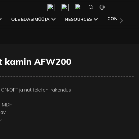
CONTACT US
OLE EDASIMÜÜJA
RESOURCES
st kamin AFW200
 ON/OFF ja nutitelefoni rakendus
ja MDF
av:
v: