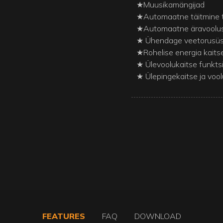
★Muusikamängijad
★Automaatne täitmine 
★Automaatne äravoolu
★ Ühendage veetorusü
★Rohelise energia kaits
★ Ülevoolukaitse funkts
★ Ülepingekaitse ja vool
FEATURES
FAQ
DOWNLOAD