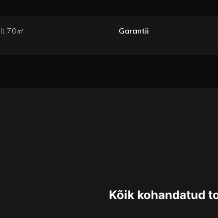
elt 70㎡
Garantii
Kõik kohandatud t