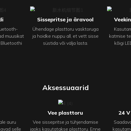
di
Sissepritse ja äravool
Veekin
uetooth-
Ühendage plasttoru vasktoruga
Kasutame
vad muusikat
ja hoidke nuppu all, et vett sisse
katmise te
luetoothi ​​
süstida või välja lasta.
kõigi LE
Aksessuaarid
Vee plasttoru
24 V
ale auru
Vee sissepritse ja tühjendamise
Saadava
aavad selle
jaoks kasutatakse plasttoru. Enne
kasutam