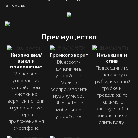
дымохода.
Преимущества
Кнопка вкл/
Громкоговоритель
Инъекция и
выкл и
слив
Bluetooth-
приложение
Подсоедините
динамики в
2 способа
пластиковую
устройстве.
управления
трубку к медной
Можно
устройством:
трубке и
воспроизводить
кнопки на
продолжайте
музыку через
верхней панели
нажимать
Bluetooth на
и управление
кнопку, чтобы
мобильном
через
закачать или
устройстве.
приложение на
слить воду.
смартфоне