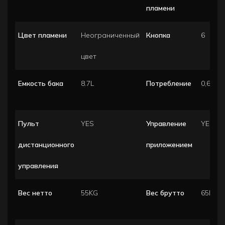
пламени
Цвет пламени
Неограниченный
Кнопка
6
цвет
Емкость бака
8.7L
Потребление
0,6-0,7
Пульт
YES
Управление
YES
дистанционного
приложением
управления
Вес нетто
55KG
Вес брутто
65KG