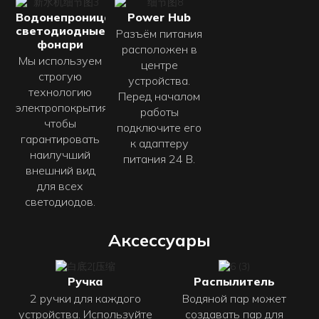
Водонепроницаемые
Power Hub
светодиодные
Разъём питания
фонари
расположен в
Мы используем
центре
строгую
устройства.
технологию
Перед началом
электропокрытия,
работы
чтобы
подключите его
гарантировать
к адаптеру
наилучший
питания 24 В.
внешний вид
для всех
светодиодов.
Аксессуары
Ручка
Распылитель
2 ручки для каждого
Водяной пар может
устройства. Используйте
создавать пар для