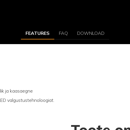
FEATURES
FAQ
DOWNLOAD
lik ja kaasaegne
 LED valgustustehnoloogiat.
Toote o