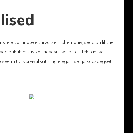
lised
istele kaminatele turvalisem alternatiiv, seda on lihtne
 see pakub muusika taasesituse ja udu tekitamise
b see mitut värvivalikut ning elegantset ja kaasaegset