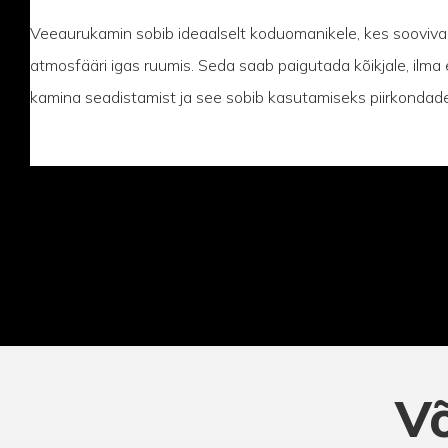
Veeaurukamin sobib ideaalselt koduomanikele, kes sooviva
atmosfääri igas ruumis. Seda saab paigutada kõikjale, ilma et
kamina seadistamist ja see sobib kasutamiseks piirkondades
V