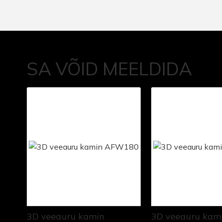
SA VÕID MEELDIDA
3D veeauru kamin
3D veeauru kam