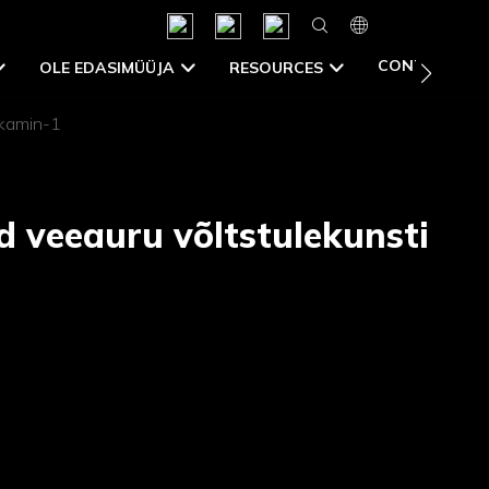
CONTACT US
OLE EDASIMÜÜJA
RESOURCES
 kamin-1
 veeauru võltstulekunsti