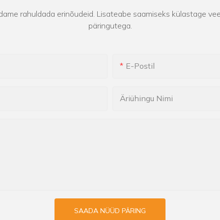
dame rahuldada erinõudeid. Lisateabe saamiseks külastage vee
päringutega.
E-Postil
Äriühingu Nimi
SAADA NÜÜD PÄRING