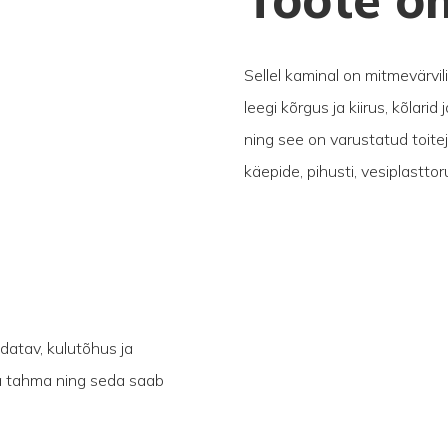
Sellel kaminal on mitmevärvil
leegi kõrgus ja kiirus, kõlar
ning see on varustatud toitej
käepide, pihusti, vesiplasttoru
datav, kulutõhus ja
ega tahma ning seda saab