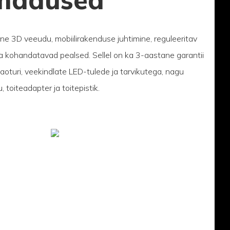
ine 3D veeudu, mobiilirakenduse juhtimine, reguleeritav
id ja kohandatavad pealsed. Sellel on ka 3-aastane garantii
aoturi, veekindlate LED-tulede ja tarvikutega, nagu
, toiteadapter ja toitepistik.