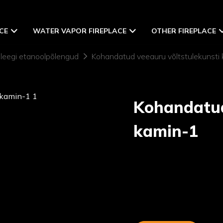
CE
WATER VAPOR FIREPLACE
OTHER FIREPLACE
leegi etanoolpõlengud
Kohandatud veeauru võltstulekunsti
Kohandatud
kamin-1