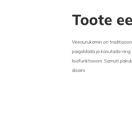
Toote ee
Veeaurukamin on traditsioonil
paigaldada ja kasutada ning
lisafunktsiooni. Samuti paku
disaini.