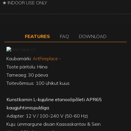
★ INDOOR USE ONLY
FEATURES
FAQ
DOWNLOAD
Kaubamärki:
ArtFireplace -
Toote päritolu: Hiina
Tarneaeg: 30 päeva
Toitevõimsus: 100 ühikut kuus
Kunstkamin L-kujuline etanoolipõleti APR65
kaugjuhtimispuldiga:
Adapter: 12 V / 100-240 V (50-60 Hz)
Kuju: ümmargune disain Kaasaskantav & Sein