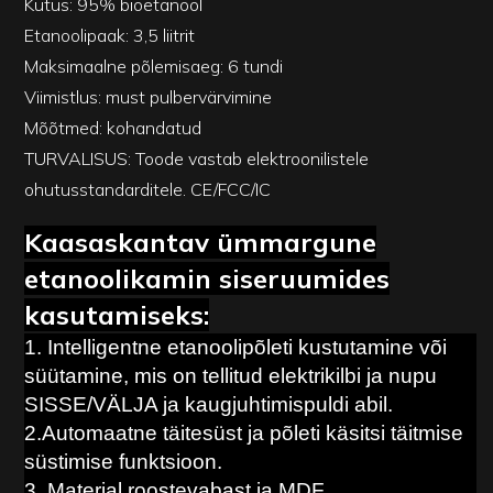
Kütus: 95% bioetanool
Etanoolipaak: 3,5 liitrit
Maksimaalne põlemisaeg: 6 tundi
Viimistlus: must pulbervärvimine
Mõõtmed: kohandatud
TURVALISUS: Toode vastab elektroonilistele
ohutusstandarditele. CE/FCC/IC
Kaasaskantav ümmargune
etanoolikamin siseruumides
kasutamiseks:
1. Intelligentne etanoolipõleti kustutamine või
süütamine, mis on tellitud elektrikilbi ja nupu
SISSE/VÄLJA ja kaugjuhtimispuldi abil.
2.Automaatne täitesüst ja põleti käsitsi täitmise
süstimise funktsioon.
3. Materjal roostevabast ja MDF.