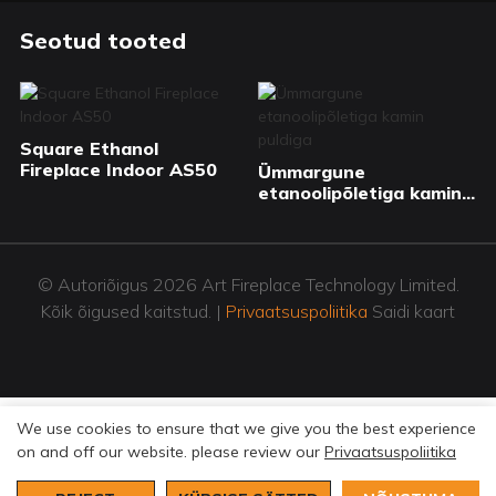
Seotud tooted
Square Ethanol
Fireplace Indoor AS50
Ümmargune
etanoolipõletiga kamin
puldiga
© Autoriõigus 2026 Art Fireplace Technology Limited.
Kõik õigused kaitstud. |
Privaatsuspoliitika
Saidi kaart
We use cookies to ensure that we give you the best experience
on and off our website. please review our
Privaatsuspoliitika