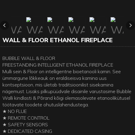
WALL & FLOOR ETHANOL FIREPLACE
BUBBLE WALL & FLOOR
FREESTANDING INTELLIGENT ETHANOL FIREPLACE
Mulli sein & Floor on intelligentne bioetanooli kamin. See
ümmargune lõkkeauk on eraldiseisva kamina uus
kontseptsioon, mis ületab traditsioonilist sisekamina
nägemust. Lisaks pilkupüüdvale disainile varustasime Bubble
Walli kindlasti & Põrand kõigi olemasolevate etanoolikütusel
töötavate toodete ohutuslahendustega.
★ NO FLUE
★ REMOTE CONTROL
★ SAFETY SENSORS
★ DEDICATED CASING