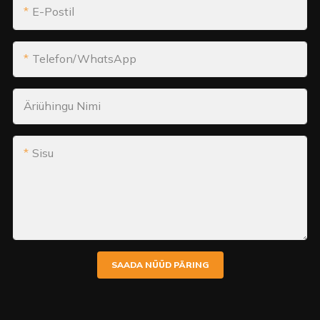
E-Postil
Telefon/WhatsApp
Äriühingu Nimi
Sisu
SAADA NÜÜD PÄRING