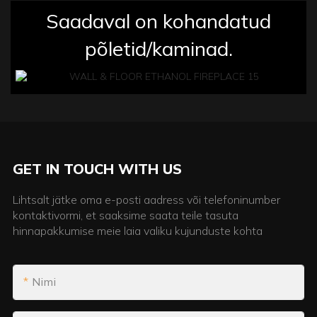
Saadaval on kohandatud
põletid/kaminad.
GET IN TOUCH WITH US
Lihtsalt jätke oma e-posti aadress või telefoninumber
kontaktivormi, et saaksime saata teile tasuta
hinnapakkumise meie laia valiku kujunduste kohta
Nimi