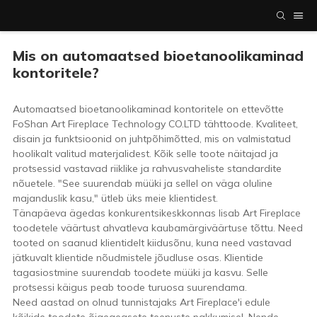
Mis on automaatsed bioetanoolikaminad
kontoritele?
Automaatsed bioetanoolikaminad kontoritele on ettevõtte
FoShan Art Fireplace Technology CO.LTD tähttoode. Kvaliteet,
disain ja funktsioonid on juhtpõhimõtted, mis on valmistatud
hoolikalt valitud materjalidest. Kõik selle toote näitajad ja
protsessid vastavad riiklike ja rahvusvaheliste standardite
nõuetele. "See suurendab müüki ja sellel on väga oluline
majanduslik kasu," ütleb üks meie klientidest.
Tänapäeva ägedas konkurentsikeskkonnas lisab Art Fireplace
toodetele väärtust ahvatleva kaubamärgiväärtuse tõttu. Need
tooted on saanud klientidelt kiidusõnu, kuna need vastavad
jätkuvalt klientide nõudmistele jõudluse osas. Klientide
tagasiostmine suurendab toodete müüki ja kasvu. Selle
protsessi käigus peab toode turuosa suurendama.
Need aastad on olnud tunnistajaks Art Fireplace'i edule