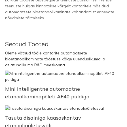
kõikide toodete õigeaegsete teenuste pakkumisel. Nende
teenuste hulgas hinnatakse kõrgelt kontoritele mõeldud
automaatsete bioetanoolikaminate kohandamist erinevate
nõudmiste täitmiseks.
Seotud Tooted
Oleme võtnud tööle kontorite automaatsete
bioetanoolikaminate tööstuse kõige uuenduslikuma ja
asjatundlikuma R&D meeskonna
Mini intelligentne automaatne
etanoolkaminapõleti AF40 puldiga
Tasuta disainiga kaasaskantav
etanoolipõletusväli