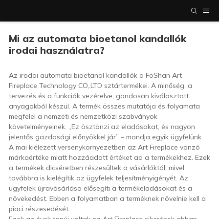
Mi az automata bioetanol kandallók
irodai használatra?
Az irodai automata bioetanol kandallók a FoShan Art
Fireplace Technology CO,.LTD sztártermékei. A minőség, a
tervezés és a funkciók vezérelve, gondosan kiválasztott
anyagokból készül. A termék összes mutatója és folyamata
megfelel a nemzeti és nemzetközi szabványok
követelményeinek. „Ez ösztönzi az eladásokat, és nagyon
jelentős gazdasági előnyökkel jár” – mondja egyik ügyfelünk.
A mai kiélezett versenykörnyezetben az Art Fireplace vonzó
márkaértéke miatt hozzáadott értéket ad a termékekhez. Ezek
a termékek dicséretben részesültek a vásárlóktól, mivel
továbbra is kielégítik az ügyfelek teljesítményigényét. Az
ügyfelek újravásárlása elősegíti a termékeladásokat és a
növekedést. Ebben a folyamatban a terméknek növelnie kell a
piaci részesedését.