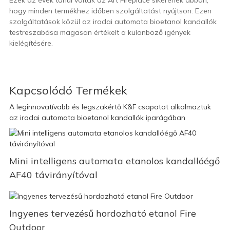
Ezek az évek tanúi voltak az Art Fireplace sikerének abban,
hogy minden termékhez időben szolgáltatást nyújtson. Ezen
szolgáltatások közül az irodai automata bioetanol kandallók
testreszabása magasan értékelt a különböző igények
kielégítésére.
Kapcsolódó Termékek
A leginnovatívabb és legszakértő K&F csapatot alkalmaztuk
az irodai automata bioetanol kandallók iparágában
Mini intelligens automata etanolos kandallóégő
AF40 távirányítóval
Ingyenes tervezésű hordozható etanol Fire
Outdoor