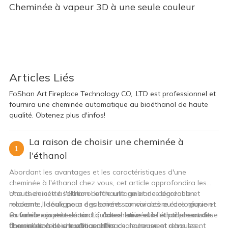
Cheminée à vapeur 3D à une seule couleur
Articles Liés
FoShan Art Fireplace Technology CO, .LTD est professionnel et
fournira une cheminée automatique au bioéthanol de haute
qualité. Obtenez plus d'infos!
La raison de choisir une cheminée à
1
l'éthanol
Abordant les avantages et les caractéristiques d'une
cheminée à l'éthanol chez vous, cet article approfondira les
atouts de cette solution de chauffage et de décoration
Une cheminée à l'éthanol offre une ambiance agréable et
moderne. Il soulignera également son caractère écologique et
relaxante, idéale pour des soirées conviviales ou des réunions
sa valeur ajoutée en tant qu'alternative sûre et propre aux
en famille ou entre amis. La douce lueur et le scintillement des
Outre son aspect décoratif, une cheminée à l'éthanol constitue
cheminées à bois traditionnelles.
flammes créent une atmosphère chaleureuse et rehaussent
une solution de chauffage efficace, notamment dans les