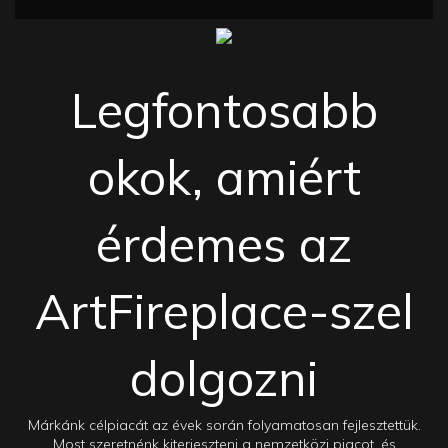
Legfontosabb
okok, amiért
érdemes az
ArtFireplace-szel
dolgozni
Márkánk célpiacát az évek során folyamatosan fejlesztettük.
Most szeretnénk kiterjeszteni a nemzetközi piacot, és