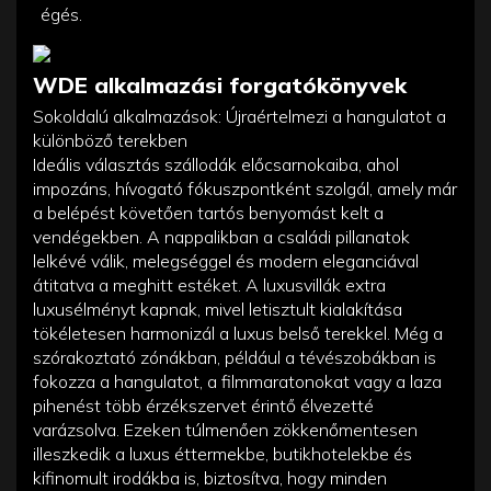
égés.
WDE alkalmazási forgatókönyvek
Sokoldalú alkalmazások: Újraértelmezi a hangulatot a
különböző terekben
Ideális választás szállodák előcsarnokaiba, ahol
impozáns, hívogató fókuszpontként szolgál, amely már
a belépést követően tartós benyomást kelt a
vendégekben. A nappalikban a családi pillanatok
lelkévé válik, melegséggel és modern eleganciával
átitatva a meghitt estéket. A luxusvillák extra
luxusélményt kapnak, mivel letisztult kialakítása
tökéletesen harmonizál a luxus belső terekkel. Még a
szórakoztató zónákban, például a tévészobákban is
fokozza a hangulatot, a filmmaratonokat vagy a laza
pihenést több érzékszervet érintő élvezetté
varázsolva. Ezeken túlmenően zökkenőmentesen
illeszkedik a luxus éttermekbe, butikhotelekbe és
kifinomult irodákba is, biztosítva, hogy minden