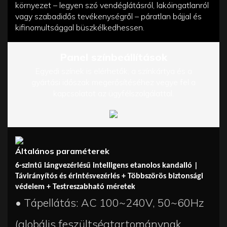
környezet – legyen szó vendéglátásról, lakóingatlanról
vagy szabadidős tevékenységről – páratlan bájjal és
kifinomultsággal büszkélkedhessen.
Panel színbeállítások
Egyedi színek is elérhetők; a színkártya és a
gyártási időszak megerősítéséhez vegye fel a
kapcsolatot az ügyfélszolgálattal.
Általános paraméterek
6-szintű lángvezérlésű intelligens etanolos kandalló |
Távirányítós és érintésvezérlés + Többszörös biztonsági
védelem + Testreszabható méretek
• Tápellátás: AC 100~240V, 50~60Hz
(globális feszültségtartománynak