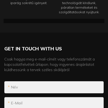
iparág sokrétű igényeit.
technológiát kínálunk,
páratlan termékeket és
szolgáltatásokat nyújtunk.
GET IN TOUCH WITH US
Csak hagyja meg e-mail-címét vagy telefonszámát a
kapcsolatfelvételi űrlapon, hogy ingyenes árajánlatot
küldhessünk a tervek széles skálájáról
Név
E-Mail