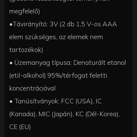
megfelelő)
•Távirányító: 3V (2 db 1,5 V-os AAA
elem szükséges, az elemek nem
tartozékok)
• Üzemanyag típusa: Denaturált etanol
(etil-alkohol) 95%/térfogat feletti
koncentrációval
• Tanúsítványok: FCC (USA), IC
(Kanada), MIC (Japán), KC (Dél-Korea),
CE (EU)