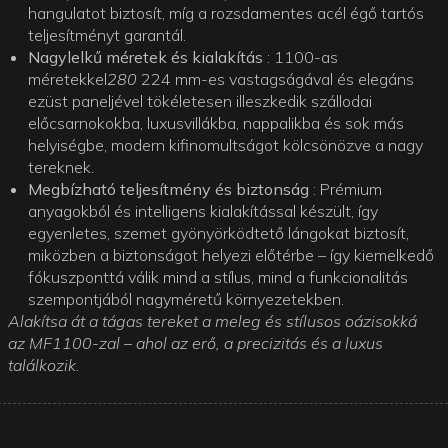
hangulatot biztosít, míg a rozsdamentes acél égő tartós
teljesítményt garantál.
Nagylelkű méretek és kialakítás
: 1100-as
méretekkel
280
224 mm-es vastagságával és elegáns
ezüst paneljével tökéletesen illeszkedik szállodai
előcsarnokokba, luxusvillákba, nappalikba és sok más
helyiségbe, modern kifinomultságot kölcsönözve a nagy
tereknek.
Megbízható teljesítmény és biztonság
: Prémium
anyagokból és intelligens kialakítással készült, így
egyenletes, szemet gyönyörködtető lángokat biztosít,
miközben a biztonságot helyezi előtérbe – így kiemelkedő
fókuszponttá válik mind a stílus, mind a funkcionalitás
szempontjából nagyméretű környezetekben.
Alakítsa át a tágas tereket a meleg és stílusos oázisokká
az MF1100-zal – ahol az erő, a precizitás és a luxus
találkozik.