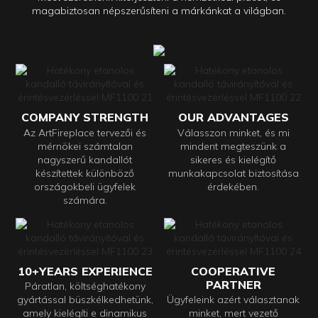
magabiztosan népszerűsíteni a márkánkat a világban.
COMPANY STRENGTH
OUR ADVANTAGES
Az ArtFireplace tervezői és
Válasszon minket, és mi
mérnökei számtalan
mindent megteszünk a
nagyszerű kandallót
sikeres és kielégítő
készítettek különböző
munkakapcsolat biztosítása
országokbeli ügyfelek
érdekében.
számára.
10+YEARS EXPERIENCE
COOPERATIVE
PARTNER
Páratlan, költséghatékony
gyártással büszkélkedhetünk,
Ügyfeleink azért választanak
amely kielégíti e dinamikus
minket, mert vezető