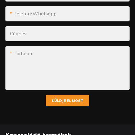
Telefon/whatsapp
Cégnév
Tartalom
KÜLDJE EL MOST
Kapcsolódó termékek