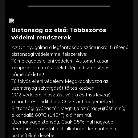
Biztonság az első: Többszörös
védelmi rendszerek
Az Ön nyugalma a legfontosabb számunkra, 5 rétegű
biztonsági védelemmel felszerelve:
Túlmelegedés elleni védelem: Automatikusan
kikapcsol, ha a készülék túllépi a biztonságos
hőmérsékletet!
Túlfolyás elleni védelem: Megakadályozza az
üzemanyag szivárgását töltés közben.
CO2 védelem: Riasztást vált ki és friss levegő
keringtetést indít, ha a CO2 szint megemelkedik.
Biztonsági gyújtászár: Megtiltja az újragyújtást, amíg
a kandalló 60°C (140°F) alá nem hűl.
Üzemanyagbiztonság: Csak 95%-nál nagyobb
denaturált etanollal (etil-alkohollal) kompatibilis a
biztosíték érdekében.