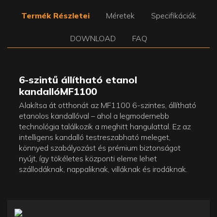
Termék Részletei
Méretek
Specifikációk
DOWNLOAD
FAQ
6-szintű állítható etanol
kandalló
MF1100
Alakítsa át otthonát az MF1100 6-szintes, állítható
etanolos kandallóval – ahol a legmodernebb
technológia találkozik a meghitt hangulattal. Ez az
intelligens kandalló testreszabható meleget,
könnyed szabályozást és prémium biztonságot
nyújt, így tökéletes központi eleme lehet
szállodáknak, nappaliknak, villáknak és irodáknak.