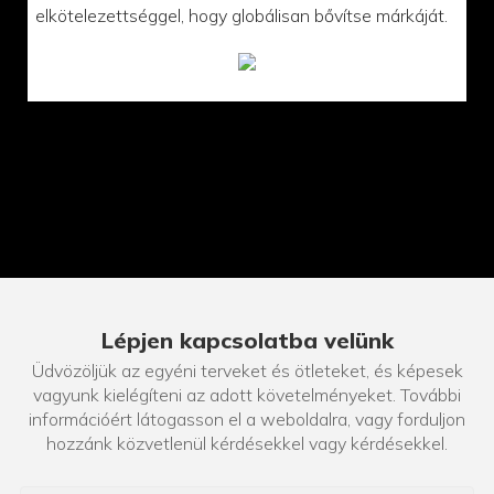
elkötelezettséggel, hogy globálisan bővítse márkáját.
Lépjen kapcsolatba velünk
Üdvözöljük az egyéni terveket és ötleteket, és képesek
vagyunk kielégíteni az adott követelményeket. További
információért látogasson el a weboldalra, vagy forduljon
hozzánk közvetlenül kérdésekkel vagy kérdésekkel.