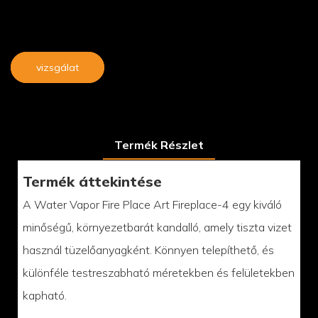
vizsgálat
Termék Részlet
Termék áttekintése
A Water Vapor Fire Place Art Fireplace-4 egy kiváló
minőségű, környezetbarát kandalló, amely tiszta vizet
használ tüzelőanyagként. Könnyen telepíthető, és
különféle testreszabható méretekben és felületekben
kapható.