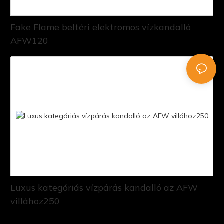
Fake Flame beltéri elektromos vízkandalló
AFW120
Luxus kategóriás vízpárás kandalló az AFW
villához250