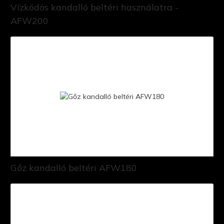
Vízködös kandalló beltéri használatra -
AFW200
Gőz kandalló beltéri AFW180