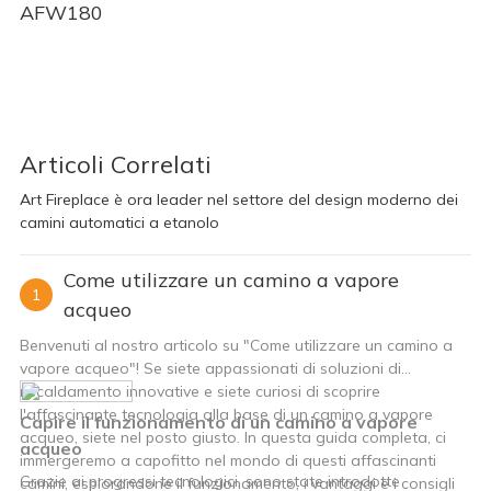
AFW180
Articoli Correlati
Art Fireplace è ora leader nel settore del design moderno dei
camini automatici a etanolo
Come utilizzare un camino a vapore
1
acqueo
Benvenuti al nostro articolo su "Come utilizzare un camino a
vapore acqueo"! Se siete appassionati di soluzioni di
riscaldamento innovative e siete curiosi di scoprire
l'affascinante tecnologia alla base di un camino a vapore
Capire il funzionamento di un camino a vapore
acqueo, siete nel posto giusto. In questa guida completa, ci
acqueo
immergeremo a capofitto nel mondo di questi affascinanti
Grazie ai progressi tecnologici, sono state introdotte
camini, esplorandone il funzionamento, i vantaggi e i consigli