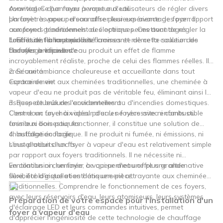
convivial. Ce panneau permet aux utilisateurs de régler divers
Avantages d'un foyer à vapeur d'eau :
paramètres pour personnaliser leur expérience de foyer. Il
Un foyer à vapeur d'eau offre plusieurs avantages par rapport
comprend généralement des options permettant de régler la
aux foyers traditionnels ou électriques. Ces avantages
luminosité, la hauteur des flammes et même la couleur des
contribuent à la popularité croissante de cette solution de
1. Effet de flamme réaliste :
flammes artificielles.
chauffage innovante :
Le foyer à vapeur d'eau produit un effet de flamme
incroyablement réaliste, proche de celui des flammes réelles. Il
crée une ambiance chaleureuse et accueillante dans tout
2. Sécurité :
espace de vie.
Contrairement aux cheminées traditionnelles, une cheminée à
vapeur d'eau ne produit pas de véritable feu, éliminant ainsi les
risques de brûlures accidentelles ou d'incendies domestiques.
3. Respectueux de l'environnement :
C'est donc un choix idéal pour les foyers avec enfants ou
Comme un foyer à vapeur d'eau ne nécessite ni combustible
animaux domestiques.
fossile ni bois pour fonctionner, il constitue une solution de
chauffage écologique. Il ne produit ni fumée, ni émissions, ni
4. Installation facile :
sous-produits nocifs.
L'installation d'un foyer à vapeur d'eau est relativement simple
par rapport aux foyers traditionnels. Il ne nécessite ni
ventilation ni cheminée, ce qui permet une plus grande
En conclusion, un foyer à vapeur d'eau offre une alternative
flexibilité d'installation dans une pièce.
sûre, écologique et esthétiquement attrayante aux cheminées
traditionnelles. Comprendre le fonctionnement de ces foyers,
avec leurs réservoirs d'eau, leurs atomiseurs, leurs systèmes
Préparation de votre espace pour l'installation d'un
d'éclairage LED et leurs commandes intuitives, permet
foyer à vapeur d'eau
d'apprécier l'ingéniosité de cette technologie de chauffage