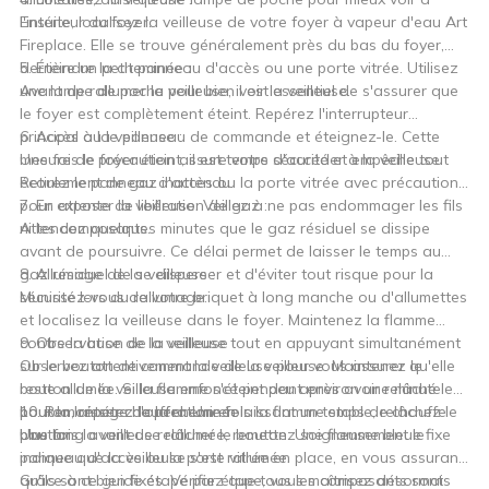
l'intérieur du foyer.
Ensuite, localisez la veilleuse de votre foyer à vapeur d'eau Art
Fireplace. Elle se trouve généralement près du bas du foyer,
derrière un petit panneau d'accès ou une porte vitrée. Utilisez
5. Éteindre la cheminée :
une lampe de poche pour bien voir la veilleuse.
Avant de rallumer la veilleuse, il est essentiel de s'assurer que
le foyer est complètement éteint. Repérez l'interrupteur
principal ou le panneau de commande et éteignez-le. Cette
6. Accès à la veilleuse :
mesure de précaution assure votre sécurité et empêche tout
Une fois le foyer éteint, il est temps d'accéder à la veilleuse.
écoulement de gaz inattendu.
Retirez le panneau d'accès ou la porte vitrée avec précaution
pour exposer la veilleuse. Veillez à ne pas endommager les fils
7. En attente de libération de gaz :
ni les composants.
Attendez quelques minutes que le gaz résiduel se dissipe
avant de poursuivre. Ce délai permet de laisser le temps au
gaz résiduel de se disperser et d'éviter tout risque pour la
8. Allumage de la veilleuse :
sécurité lors du rallumage.
Munissez-vous de votre briquet à long manche ou d'allumettes
et localisez la veilleuse dans le foyer. Maintenez la flamme
contre la buse de la veilleuse tout en appuyant simultanément
9. Observation de la veilleuse :
sur le bouton de commande de la veilleuse. Maintenez le
Observez attentivement la veilleuse pour vous assurer qu'elle
bouton de la veilleuse enfoncé pendant environ une minute
reste allumée. Si la flamme s'éteint peu après avoir relâché le
pour la laisser chauffer. Une fois la flamme stable, relâchez le
bouton, répétez l'opération en laissant un temps de chauffe
10. Remontage de la cheminée :
bouton.
plus long avant de relâcher le bouton. Une flamme bleue fixe
Une fois la veilleuse rallumée, remettez soigneusement le
indique que la veilleuse s'est rallumée.
panneau d'accès ou la porte vitrée en place, en vous assurant
qu'ils sont bien fixés. Vérifiez que tous les composants sont
Grâce à ce guide étape par étape, vous maîtrisez désormais