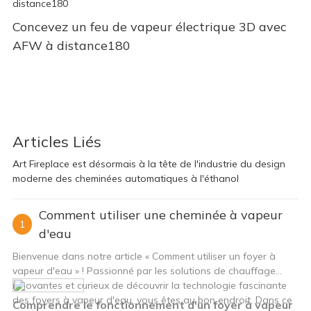
Concevez un feu de vapeur électrique 3D avec
AFW à distance180
Articles Liés
Art Fireplace est désormais à la tête de l'industrie du design
moderne des cheminées automatiques à l'éthanol
Comment utiliser une cheminée à vapeur
1
d'eau
Bienvenue dans notre article « Comment utiliser un foyer à
vapeur d'eau » ! Passionné par les solutions de chauffage
innovantes et curieux de découvrir la technologie fascinante
des foyers à vapeur d'eau, vous êtes au bon endroit. Dans ce
Comprendre le fonctionnement d'un foyer à vapeur