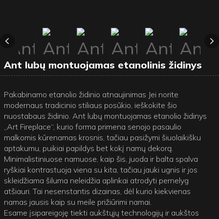
Ant lubų montuojamas etanolinis židinys
Pakabinamo etanolio židinio atnaujinimas Jei norite
modernaus tradicinio stiliaus posūkio, ieškokite šio
nuostabaus židinio. Ant lubų montuojamas etanolio židinys
„Art Fireplace“, kurio forma primena senojo pasaulio
malkomis kūrenamas krosnis, tačiau pasižymi šiuolaikišku
aptakumu, puikiai papildys bet kokį namų dekorą.
Minimalistiniuose namuose, kaip šis, juoda ir balta spalva
ryškiai kontrastuoja viena su kita, tačiau jauki ugnis ir jos
skleidžiama šiluma neleidžia aplinkai atrodyti pernelyg
atšiauri. Tai nesenstantis dizainas, dėl kurio kiekvienas
namas jausis kaip su meile prižiūrimi namai.
Esame įsipareigoję tiekti aukštųjų technologijų ir aukštos