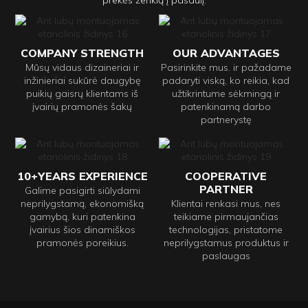
COMPANY STRENGTH
OUR ADVANTAGES
Mūsų vidaus dizaineriai ir
Pasirinkite mus. ir pažadame
inžinieriai sukūrė daugybę
padaryti viską, ko reikia, kad
puikių gaisrų klientams iš
užtikrintume sėkmingą ir
įvairių pramonės šakų
patenkinamą darbo
partnerystę
10+YEARS EXPERIENCE
COOPERATIVE
PARTNER
Galime pasigirti siūlydami
neprilygstamą, ekonomišką
Klientai renkasi mus, nes
gamybą, kuri patenkina
teikiame pirmaujančias
įvairius šios dinamiškos
technologijas, pristatome
pramonės poreikius.
neprilygstamus produktus ir
paslaugas