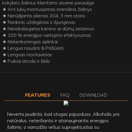
kokybės židinius klientams visame pasaulyje.
★ Ant lubų montuojamas etanolinis židinys
★ Nerūdijantis plienas 304, 3 mm storio
★ Rankinis uždegimas ir išjungimas
★ Nereikalaujama kamino ar dūmų sistemos
★ 100 % energijos vartojimo efektyvumas
★ Nekenksmingas aplinkai
★ Lengva naudoti & Prižiūrėti
★ Lengvas montavimas
★ Puikiai atrodo ir šildo
FEATURES
FAQ
DOWNLOAD
Neverta jaudintis, kad stogas pajuoduos. Alkoholis yra
natūralus, neteršiantis ir atsinaujinantis energijos
šaltinis, o vamzdžio viršus suprojektuotas su