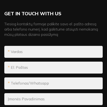
GET IN TOUCH WITH US
Tiesiog kontaktų formoje palikite savo el. pašto adresą
arba telefono numerį, kad galėtume atsiųsti nemokamą
mūsų plataus dizaino pasiūlymą
Vardas
El. Paštas
Telefonas/whatsapp
Įmonės Pavadinimas