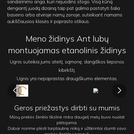
sandarinimo anga, kuri nejuodins stogo. Visą kūną
dengiantį juodą dizainą taip pat galima pastatyti šalia
baseino arba atviroje namų zonoje, suteikiant namams
aukščiausios klasės ir paprasto stiliaus.
Meno židinys Ant lubų
montuojamas etanolinis židinys
Ugnis suteikia jums ateitį, sąmonę, dangiškos liepsnos
kibirkštį.
Ugnis yra nepaprastas draugiškumo elementas.
Geros priežastys dirbti su mumis
Mūsų prekės ženklo tikslinė rinka daugelį metų buvo nuolat
plėtojama.
Dabar norime plėsti tarptautinę rinką ir užtikrintai stumti savo
prekės ženklą į pasaulį.