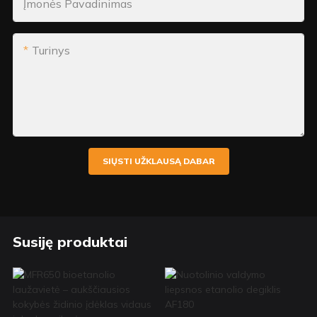
Įmonės Pavadinimas
Turinys
SIŲSTI UŽKLAUSĄ DABAR
Susiję produktai