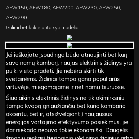
AFW150, AFW180, AFW200, AFW230, AFW250,
AFW290…
Galimi bet kokie pritaikyti modeliai
Jei ieškojote įspūdingo būdo atnaujinti bet kurį
savo namų kambarį, naujas elektrinis židinys yra
puiki vieta pradėti. Jie nebėra skirti tik
svetainėms. Židiniai tampa gana populiarūs
virtuvėje, miegamajame ir net namų biuruose.
Šiuolaikinis elektrinis židinys ne tik akimirksniu
tampa kvapą gniaužiančiu bet kurio kambario
akcentu, bet ir, atsižvelgiant į naujausius
energijos vartojimo efektyvumo pasiekimus, jie
dar niekada nebuvo tokie ekonomiški. Daugelis
žmonių renkasi tiesioginio vėdinimo židinius arba