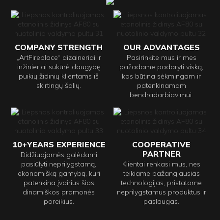
COMPANY STRENGTH
OUR ADVANTAGES
„ArtFireplace“ dizaineriai ir
Pasirinkite mus ir mes
inžinieriai sukūrė daugybę
pažadame padaryti viską,
puikių židinių klientams iš
kas būtina sėkmingam ir
skirtingų šalių.
patenkinamam
bendradarbiavimui.
10+YEARS EXPERIENCE
COOPERATIVE
PARTNER
Didžiuojamės galėdami
pasiūlyti neprilygstamą,
Klientai renkasi mus, nes
ekonomišką gamybą, kuri
teikiame pažangiausias
patenkina įvairius šios
technologijas, pristatome
dinamiškos pramonės
neprilygstamus produktus ir
poreikius.
paslaugas.