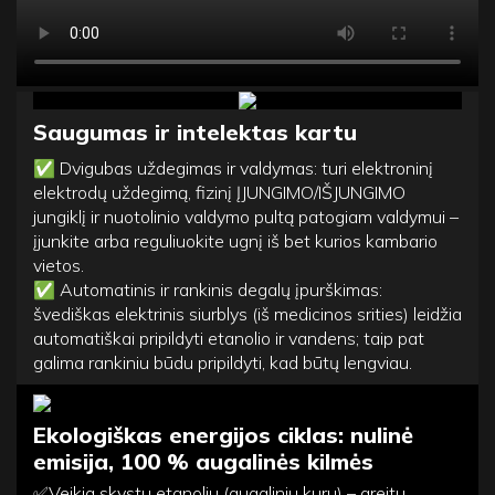
Saugumas ir
intelektas kartu
✅
Dvigubas uždegimas ir valdymas: turi elektroninį
elektrodų uždegimą, fizinį ĮJUNGIMO/IŠJUNGIMO
jungiklį ir nuotolinio valdymo pultą patogiam valdymui –
įjunkite arba reguliuokite ugnį iš bet kurios kambario
vietos.
✅
Automatinis ir rankinis degalų įpurškimas:
švediškas elektrinis siurblys (iš medicinos srities) leidžia
automatiškai pripildyti etanolio ir vandens; taip pat
galima rankiniu būdu pripildyti, kad būtų lengviau.
Ekologiškas energijos ciklas: nulinė
emisija, 100 % augalinės kilmės
✅Veikia skystu etanoliu (augaliniu kuru) – greitu