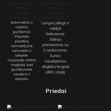
Automatinis ir
Lengva įdiegti ir
rankinis
valdyti
įpurškimas
Kiekvienas
Prijunkite
židinys
plastikinį
pristatomas su
vamzdelį prie
2 rankenomis,
vamzdelio ir
laikykite
kurios
nuspaudę rankinį
naudojamos
mygtuką, kad
degikliui lengvai
įpuršktumėte
įdėti į skylę
vandens ir
etanolio
Priedai