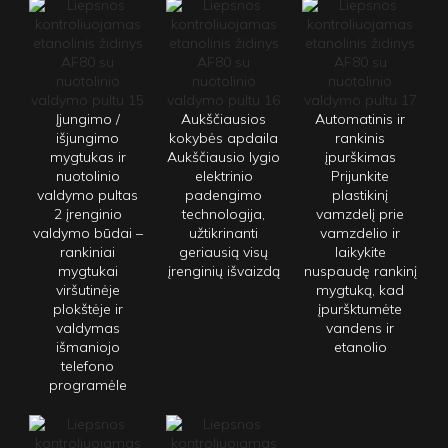
Įjungimo /
Aukščiausios
Automatinis ir
išjungimo
kokybės apdaila
rankinis
mygtukas ir
Aukščiausio lygio
įpurškimas
nuotolinio
elektrinio
Prijunkite
valdymo pultas
padengimo
plastikinį
2 įrenginio
technologija,
vamzdelį prie
valdymo būdai –
užtikrinanti
vamzdelio ir
rankiniai
geriausią visų
laikykite
mygtukai
įrenginių išvaizdą
nuspaudę rankinį
viršutinėje
mygtuką, kad
plokštėje ir
įpuršktumėte
valdymas
vandens ir
išmaniojo
etanolio
telefono
programėle