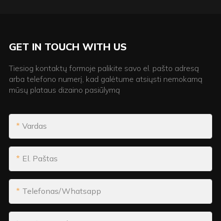
GET IN TOUCH WITH US
Tiesiog kontaktų formoje palikite savo el. pašto adresą
arba telefono numerį, kad galėtume atsiųsti nemokamą
mūsų plataus dizaino pasiūlymą
Vardas
El. Paštas
Telefonas/whatsapp