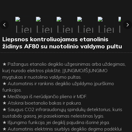
Liepsnos kontroliuojamas etanolinis
židinys AF80 su nuotolinio valdymo pultu
★ Pažangus etanolio degiklio užgesinimas arba uždegimas,
kurį nurodo elektros plokštė, ĮJUNGIMO/IŠJUNGIMO
mygtukas ir nuotolinio valdymo pultas.
★ Automatinis ir rankinis degiklio užpildymo įpurškimo
funkcijos.
★ Medžiaga iš nerūdijančio plieno ir MDF.
★ Atskirai bioetanolio bakas ir pakura.
★ Saugus CO2 infraraudonųjų spindulių detektorius, kuris
sustabdo gaisrą, jei pasiekiamas neleistinas lygis.
★ Išjungimo funkcija, jei degiklį pajudina išorinė jėga.
★ Automatinis elektrinis siurblys degiklio degimo padėklui