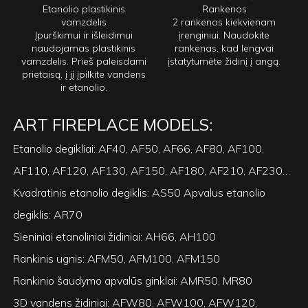
Etanolio plastikinis
Rankenos
vamzdelis
2 rankenos kiekvienam
Įpurškimui ir išleidimui
įrenginiui. Naudokite
naudojamas plastikinis
rankenas, kad lengvai
vamzdelis. Prieš paleisdami
įstatytumėte židinį į angą.
prietaisą, į jį įpilkite vandens
ir etanolio.
ART FIREPLACE MODELS:
Etanolio degikliai: AF40, AF50, AF66, AF80, AF100,
AF110, AF120, AF130, AF150, AF180, AF210, AF230…
Kvadratinis etanolio degiklis: AS50 Apvalus etanolio
degiklis: AR70
Sieniniai etanoliniai židiniai: AH66, AH100
Rankinis ugnis: AFM50, AFM100, AFM150
Rankinio šaudymo apvalūs ginklai: AMR50, MR80
3D vandens židiniai: AFW80, AFW100, AFW120,