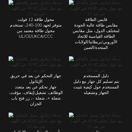
قابس الطاقة
محول طاقة 12 فولت
مقابس طاقة عالية الجودة
متوفر لجهد 100-240، نستخدم
لمختلف الدول، مثل مقابس
محول طاقة معتمد من
الطاقة القياسية للاتحاد
UL/CE/UKCA/CCC
الأوروبي/بريطانيا/الولايات
المتحدة/الصين.
دليل المستخدم
جهاز التحكم عن بعد في حريق
يتم تسليم كل جهاز مع دليل
الإيثانول
المستخدم حول كيفية تثبيت
جهاز تحكم عن بعد متعدد
الجهاز وتشغيله
الوظائف: تشغيل/إيقاف، مؤقت،
شعلة +، شعلة -، زر فتح باب
الخزان