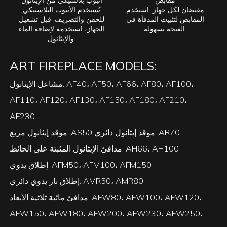
مقابض
أنبوب بلاستيكي من الإيثانول
مقبضان لكل جهاز. استخدم
يُستخدم الأنبوب البلاستيكي
المقابض لتثبيت المدفأة في
للحقن والتصريف. قبل تشغيل
الفتحة بسهولة.
الجهاز، استخدمه لإضافة الماء
والإيثانول.
ART FIREPLACE MODELS:
مشاعل الإيثانول: AF40، AF50، AF66، AF80، AF100،
AF110، AF120، AF130، AF150، AF180، AF210،
AF230…
موقد إيثانول مربع: AS50 موقد إيثانول دائري: AR70
مدافئ الإيثانول المثبتة على الحائط: AH66، AH100
إطلاق يدوي: AFM50، AFM100، AFM150
إطلاق نار يدوي دائري: AMR50، AMR80
مدافئ مائية ثلاثية الأبعاد: AFW80، AFW100، AFW120،
AFW150، AFW180، AFW200، AFW230، AFW250،