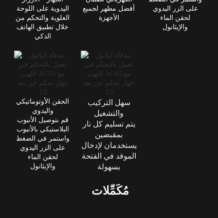
على الزر اليدوي
أفضل مظهر لجميع
اليدوية على اللوحة
لحقن الماء
الأجهزة
العلوية والتحكم من
والإيثانول
خلال تطبيق الهاتف
الذكي
الحقن الأوتوماتيكي
سهل التركيب
واليدوي
والتشغيل
قم بتوصيل الأنبوب
يتم تسليم كل نار
البلاستيكي بالأنبوب
بمقبضين
واستمر في الضغط
يستخدمان لإدخال
على الزر اليدوي
الموقد في الفتحة
لحقن الماء
بسهولة
والإيثانول
مُكَمِّلات