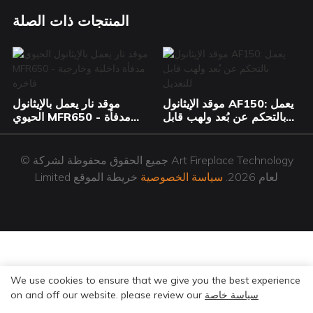
المنتجات ذات الصلة
موقد الإيثانول AF150: يعمل
موقد نار يعمل بالإيثانول
بالتحكم عن بُعد ولهب قابل
الحيوي MFR650 - مدفأة
للتعديل
داخلية وخارجية فاخرة
© جميع الحقوق محفوظة لشركة Art Fireplace Technology
Limited لعام 2026.
سياسة الخصوصية
خريطة الموقع
We use cookies to ensure that we give you the best experience
سياسة خاصة
on and off our website. please review our