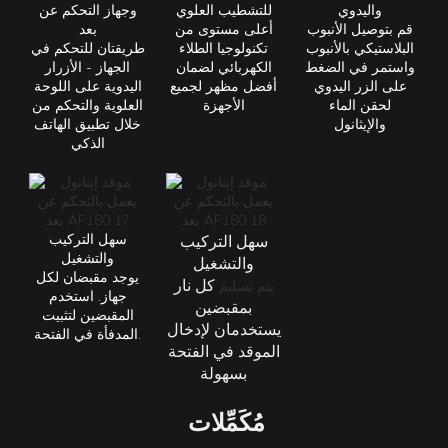
واليدوي
للتشطيب العلوي
وجهاز التحكم عن
قم بتوصيل الأنبوب
أعلى مستوى من
بعد
البلاستيكي بالأنبوب
تكنولوجيا الطلاء
طريقتان للتحكم في
واستمر في الضغط
الكهربائي لضمان
الجهاز - الأزرار
على الزر اليدوي
أفضل مظهر لجميع
اليدوية على اللوحة
لحقن الماء
الأجهزة
العلوية والتحكم من
والإيثانول
خلال تطبيق الهاتف
الذكي
سهل التركيب
سهل التركيب
والتشغيل
والتشغيل
يوجد مقبضان لكل
كل
نار
يتم تسليم
جهاز. استخدم
بمقبضين
المقبضين لتثبيت
يستخدمان لإدخال
المدفأة في الفتحة.
الموقد في الفتحة
بسهولة
مُكَمِّلات