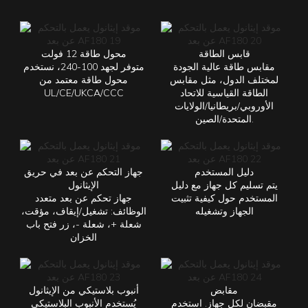
قابس الطاقة
محول طاقة 12 فولت
مقابس طاقة عالية الجودة
متوفر لجهد 100-240، نستخدم
لمختلف الدول، مثل مقابس
محول طاقة معتمد من
الطاقة القياسية للاتحاد
UL/CE/UKCA/CCC
الأوروبي/بريطانيا/الولايات
المتحدة/الصين.
دليل المستخدم
جهاز التحكم عن بعد في حريق
يتم تسليم كل جهاز مع دليل
الإيثانول
المستخدم حول كيفية تثبيت
جهاز تحكم عن بعد متعدد
الجهاز وتشغيله
الوظائف: تشغيل/إيقاف، مؤقت،
شعلة +، شعلة -، زر فتح باب
الخزان
مقابض
أنبوب بلاستيكي من الإيثانول
مقبضان لكل جهاز. استخدم
يُستخدم الأنبوب البلاستيكي