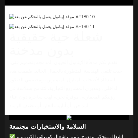
شعلة حية حقيقية
بدون مدخنة
نقدم لكم مدفأة الإيثانول الحيوي المدمجة بتصميم فني،
حيث تلتقي الهندسة المتطورة بالجمال الخالد. صُممت هذه
المدفأة لأصحاب المنازل المتميزين، ومصممي الديكور
الداخلي، ومديري المشاريع التجارية، لتندمج بسلاسة في
رؤيتكم المعمارية، موفرةً تجربة لهب ساحرة دون عناء
المداخن، أو أنابيب الغاز، أو تنظيف الرماد.
السلامة
والاستخبارات مجتمعة
✅
إشعال وتحكم مزدوج: يتميز بإشعال كهربائي إلكتروني،