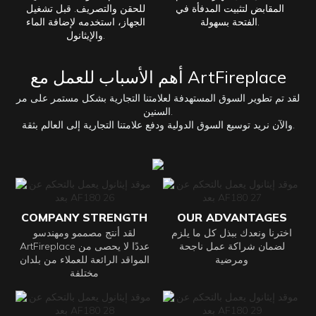
المقابض لتثبيت المدفأة في
للحقن والتصريف. قبل تشغيل
الفتحة بسهولة.
الجهاز، استخدمه لإضافة الماء
والإيثانول.
أهم الأسباب للعمل مع ArtFireplace
لقد تم تطوير السوق المستهدفة لعلامتنا التجارية بشكل مستمر على مر
السنين.
والآن نريد توسيع السوق الدولية ودفع علامتنا التجارية إلى العالم بثقة.
COMPANY STRENGTH
OUR ADVANTAGES
اخترنا ونعدك ببذل كل ما يلزم
لقد أنتج مصممو ومهندسو
لضمان شراكة عمل ناجحة
ArtFireplace عددًا لا يحصى من
ومرضية
المواقد الرائعة للعملاء من بلدان
مختلفة